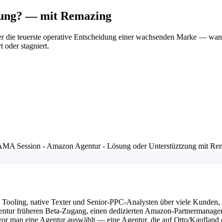
zung? — mit Remazing
 die teuerste operative Entscheidung einer wachsenden Marke — wann ei
 oder stagniert.
 Session - Amazon Agentur - Lösung oder Unterstüztzung mit Re
es Tooling, native Texter und Senior-PPC-Analysten über viele Kunden, 
gentur früheren Beta-Zugang, einen dedizierten Amazon-Partnermanager
r man eine Agentur auswählt — eine Agentur, die auf Otto/Kaufland o