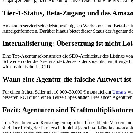
Zugang zu einer ganzen Abteilung native-Texter und Elite-PPC-Analy
Tier-1-Status, Beta-Zugang und das Amaz
Amazon reserviert seine leistungsfähigsten Werbetools und Beta-Featu
Anzeigenformaten. Darüber hinaus bietet dieser Status der Agentur 
Internalisierung: Übersetzung ist nicht Lo
Eine Top-Agentur rekonstruiert die SEO-Architektur des Listings vo
Schweden oder die Niederlande). Jenseits der sprachlichen Strenge
wie das deutsche LUCID.
Wann eine Agentur die falsche Antwort ist
Für einen frühen Seller mit 10.000–30.000 € monatlichem
Umsatz
wir
besseren ROI durch einen Teilzeit-Spezialisten-Freelancer. Agenturen
Fazit: Agenturen sind Kraftmultiplikator
Top-Agenturen wie Remazing ermöglichen für etablierte Marken und ska
sind. Der Erfolg der Partnerschaft bleibt jedoch vollständig davon a