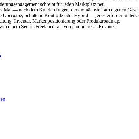
isierungsengagement schreibt für jeden Marktplatz neu.
des Mal — nach dem Kunden fragen, der am nächsten am eigenen Geschä
ige Übergabe, behaltene Kontrolle oder Hybrid — jedes erfordert untersc
altung, Inventar, Markenpositionierung oder Produktroadmap.
von einem Senior-Freelancer als von einem Tier-1-Retainer.
rd
len