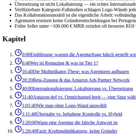
Übersetzung ist nicht Lokalisierung — ein echtes International
Verifizierbare Kategorie-Fallstudien schlagen Logo-Wände je
Das Kollaborationsmodell ist die eigentliche Arbeit: vollständ
Agenturen ersetzen keine Gründerentscheidungen bei Preisgest
Frühe Seller unter ~100.000 € MRR erzielen oft besseren ROI 
Kapitel
0:00
Einführung: warum die Agenturfrage falsch gestellt wi
6:40
Wer ist Remazing & was ist Tier 1?
16:40
Die Multiplikator-These: was Agenturen aufbauen
28:20
Beta-Zugang & das Amazon Ads Partner Network
40:00
Internationalisierung: Lokalisierung vs. Übersetzung
51:40
Amazon-tief vs. Omnichannel-breit — eine Spur wäh
1:01:40
Wie man ohne Logo-Wand auswählt
1:11:40
Übergabe vs. behaltene Kontrolle vs. Hybrid
1:20:00
Wann eine Agentur die falsche Antwort ist
1:26:40
Fazit: Kraftmultiplikatoren, keine Gründer