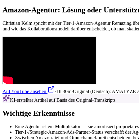
Amazon-Agentur: Lösung oder Unterstüt
Christian Kelm spricht mit der Tier-1-Amazon-Agentur Remazing über
und wie das Kollaborationsmodell darüber entscheidet, ob man skaliert
Auf YouTube ansehen
·
1h 30m
·
Original (Deutsch):
AMALYZE AMA
KI-erstellter Artikel auf Basis des Original-Transkripts
Wichtige Erkenntnisse
Eine Agentur ist ein Multiplikator — sie amortisiert proprietär
Tier-1-/Strategic-Amazon-Ads-Partner-Status verschafft der A
Zwischen Amazon-tief und Omnichannel-breit entscheiden, bevo