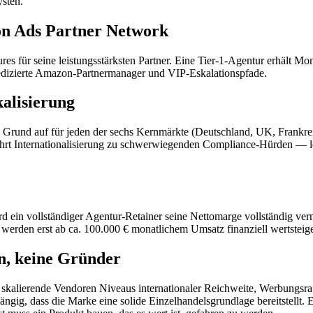
sten.
on Ads Partner Network
res für seine leistungsstärksten Partner. Eine Tier-1-Agentur erhält 
dedizierte Amazon-Partnermanager und VIP-Eskalationspfade.
kalisierung
n Grund auf für jeden der sechs Kernmärkte (Deutschland, UK, Frankre
 führt Internationalisierung zu schwerwiegenden Compliance-Hürden —
d ein vollständiger Agentur-Retainer seine Nettomarge vollständig ver
 werden erst ab ca. 100.000 € monatlichem Umsatz finanziell wertsteig
en, keine Gründer
lierende Vendoren Niveaus internationaler Reichweite, Werbungsraffine
bhängig, dass die Marke eine solide Einzelhandelsgrundlage bereitstellt