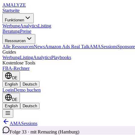
AMA
LYZE
Startseite
Funktionen
Werbung
Analytics
Listing
Beratung
Preise
Ressourcen
Alle Ressourcen
News
Amazon Ads Real Talk
AMASessions
Sponsore
Guides
Werbung
Listing
Analytics
Playbooks
Kostenlose Tools
FBA-Rechner
DE
English
Deutsch
Login
Demo buchen
DE
English
Deutsch
AMASessions
Folge 33 · mit Remazing (Hamburg)