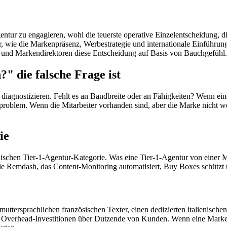
entur zu engagieren, wohl die teuerste operative Einzelentscheidung, d
r, wie die Markenpräsenz, Werbestrategie und internationale Einführu
er und Markendirektoren diese Entscheidung auf Basis von Bauchgefühl.
" die falsche Frage ist
diagnostizieren. Fehlt es an Bandbreite oder an Fähigkeiten? Wenn ein
sproblem. Wenn die Mitarbeiter vorhanden sind, aber die Marke nicht we
ie
schen Tier-1-Agentur-Kategorie. Was eine Tier-1-Agentur von einer Mit
 wie Remdash, das Content-Monitoring automatisiert, Buy Boxes schützt
 muttersprachlichen französischen Texter, einen dedizierten italienisch
en Overhead-Investitionen über Dutzende von Kunden. Wenn eine Marke ei