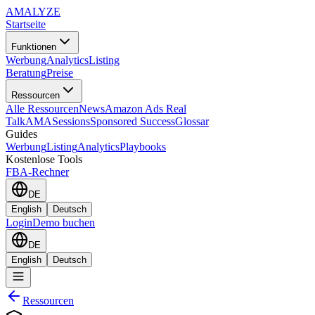
AMA
LYZE
Startseite
Funktionen
Werbung
Analytics
Listing
Beratung
Preise
Ressourcen
Alle Ressourcen
News
Amazon Ads Real
Talk
AMASessions
Sponsored Success
Glossar
Guides
Werbung
Listing
Analytics
Playbooks
Kostenlose Tools
FBA-Rechner
DE
English
Deutsch
Login
Demo buchen
DE
English
Deutsch
Ressourcen