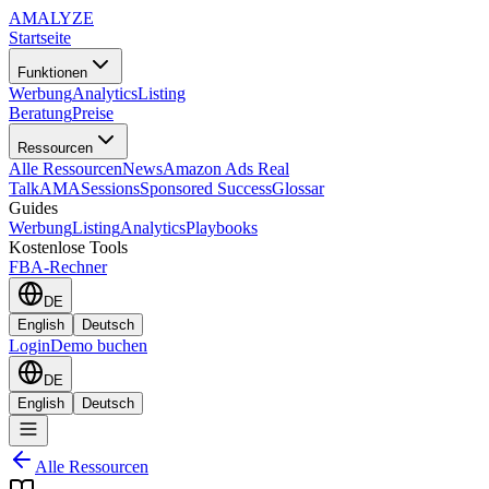
AMA
LYZE
Startseite
Funktionen
Werbung
Analytics
Listing
Beratung
Preise
Ressourcen
Alle Ressourcen
News
Amazon Ads Real
Talk
AMASessions
Sponsored Success
Glossar
Guides
Werbung
Listing
Analytics
Playbooks
Kostenlose Tools
FBA-Rechner
DE
English
Deutsch
Login
Demo buchen
DE
English
Deutsch
Alle Ressourcen