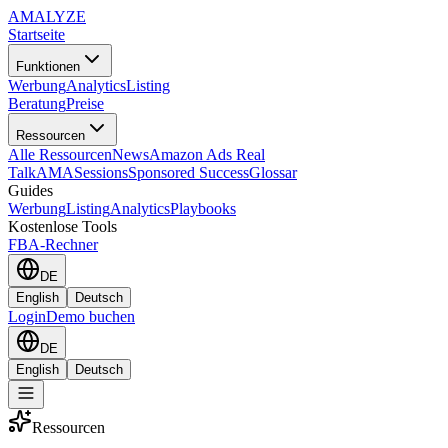
AMA
LYZE
Startseite
Funktionen
Werbung
Analytics
Listing
Beratung
Preise
Ressourcen
Alle Ressourcen
News
Amazon Ads Real
Talk
AMASessions
Sponsored Success
Glossar
Guides
Werbung
Listing
Analytics
Playbooks
Kostenlose Tools
FBA-Rechner
DE
English
Deutsch
Login
Demo buchen
DE
English
Deutsch
Ressourcen