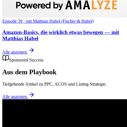
Episode 39
·
mit Matthias Habel (Fischer & Habel)
Amazon-Basics, die wirklich etwas bewegen — mit
Matthias Habel
Alle anzeigen
Sponsored Success
Aus dem Playbook
Tiefgehende Artikel zu PPC, ACOS und Listing-Strategie.
Alle anzeigen