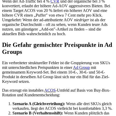
Wenn der Ad-Traffic bei 4 %
CVR
und der organische bei 3 %
konvertiert, erlaubt der höhere Ad-AOV aggressiveres Bieten. Bei
einem Target ACOS von 20 % liefert ein höherer AOV und eine
höhere CVR einen „Puffer" von etwa 7 Cent mehr pro Klick.
Umgekehrt: Wenn der ad-attributierte AOV
niedriger
ist als der
organische Durchschnitt – oft zu sehen, wenn Kunden teure Ads
nutzen, um günstigere „Add-on"-Artikel zu finden – sind die
aktuellen Bids wahrscheinlich zu hoch.
Die Gefahr gemischter Preispunkte in Ad
Groups
Ein verbreiteter struktureller Fehler ist die Gruppierung von SKUs
mit unterschiedlichen Preispunkten in einer
Ad Group
mit
gemeinsamem Keyword-Set. Bei einem 10-€-, 30-€- und 50-€-
Produkt in derselben Ad Group lässt sich nur ein Bid für das Ziel-
Keyword setzen.
Das erzeugt ein instabiles
ACOS
-Umfeld auf Basis von Buy-Box-
Rotation und Kundenentscheidung:
Szenario A (Gleichverteilung):
Wenn alle drei SKUs gleich
verkaufen, liegt der ACOS vielleicht bei komfortablen 3,3 %.
Szenario B (Verhaltensshift):
Wenn Kunden plötzlich das