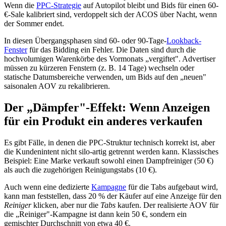
Wenn die
PPC-Strategie
auf Autopilot bleibt und Bids für einen 60-
€-Sale kalibriert sind, verdoppelt sich der ACOS über Nacht, wenn
der Sommer endet.
In diesen Übergangsphasen sind 60- oder 90-Tage-
Lookback-
Fenster
für das Bidding ein Fehler. Die Daten sind durch die
hochvolumigen Warenkörbe des Vormonats „vergiftet". Advertiser
müssen zu kürzeren Fenstern (z. B. 14 Tage) wechseln oder
statische Datumsbereiche verwenden, um Bids auf den „neuen"
saisonalen AOV zu rekalibrieren.
Der „Dämpfer"-Effekt: Wenn Anzeigen
für ein Produkt ein anderes verkaufen
Es gibt Fälle, in denen die PPC-Struktur technisch korrekt ist, aber
die Kundenintent nicht silo-artig getrennt werden kann. Klassisches
Beispiel: Eine Marke verkauft sowohl einen Dampfreiniger (50 €)
als auch die zugehörigen Reinigungstabs (10 €).
Auch wenn eine dedizierte
Kampagne
für die Tabs aufgebaut wird,
kann man feststellen, dass 20 % der Käufer auf eine Anzeige für den
Reiniger
klicken, aber nur die
Tabs
kaufen. Der realisierte AOV für
die „Reiniger"-Kampagne ist dann kein 50 €, sondern ein
gemischter Durchschnitt von etwa 40 €.