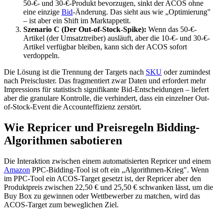
50-€- und 30-€-Produkt bevorzugen, sinkt der ACOS ohne
eine einzige
Bid
-Änderung. Das sieht aus wie „Optimierung"
– ist aber ein Shift im Marktappetit.
Szenario C (Der Out-of-Stock-Spike):
Wenn das 50-€-
Artikel (der Umsatztreiber) ausläuft, aber die 10-€- und 30-€-
Artikel verfügbar bleiben, kann sich der ACOS sofort
verdoppeln.
Die Lösung ist die Trennung der Targets nach
SKU
oder zumindest
nach Preiscluster. Das fragmentiert zwar Daten und erfordert mehr
Impressions für statistisch signifikante Bid-Entscheidungen – liefert
aber die granulare Kontrolle, die verhindert, dass ein einzelner Out-
of-Stock-Event die Accounteffizienz zerstört.
Wie Repricer und Preisregeln Bidding-
Algorithmen sabotieren
Die Interaktion zwischen einem automatisierten Repricer und einem
Amazon
PPC-Bidding-Tool ist oft ein „Algorithmen-Krieg". Wenn
im PPC-Tool ein ACOS-Target gesetzt ist, der Repricer aber den
Produktpreis zwischen 22,50 € und 25,50 € schwanken lässt, um die
Buy Box zu gewinnen oder Wettbewerber zu matchen, wird das
ACOS-Target zum beweglichen Ziel.