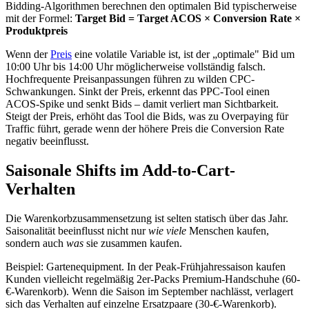
Bidding-Algorithmen berechnen den optimalen Bid typischerweise
mit der Formel:
Target Bid = Target ACOS × Conversion Rate ×
Produktpreis
Wenn der
Preis
eine volatile Variable ist, ist der „optimale" Bid um
10:00 Uhr bis 14:00 Uhr möglicherweise vollständig falsch.
Hochfrequente Preisanpassungen führen zu wilden CPC-
Schwankungen. Sinkt der Preis, erkennt das PPC-Tool einen
ACOS-Spike und senkt Bids – damit verliert man Sichtbarkeit.
Steigt der Preis, erhöht das Tool die Bids, was zu Overpaying für
Traffic führt, gerade wenn der höhere Preis die Conversion Rate
negativ beeinflusst.
Saisonale Shifts im Add-to-Cart-
Verhalten
Die Warenkorbzusammensetzung ist selten statisch über das Jahr.
Saisonalität beeinflusst nicht nur
wie viele
Menschen kaufen,
sondern auch
was
sie zusammen kaufen.
Beispiel: Gartenequipment. In der Peak-Frühjahressaison kaufen
Kunden vielleicht regelmäßig 2er-Packs Premium-Handschuhe (60-
€-Warenkorb). Wenn die Saison im September nachlässt, verlagert
sich das Verhalten auf einzelne Ersatzpaare (30-€-Warenkorb).