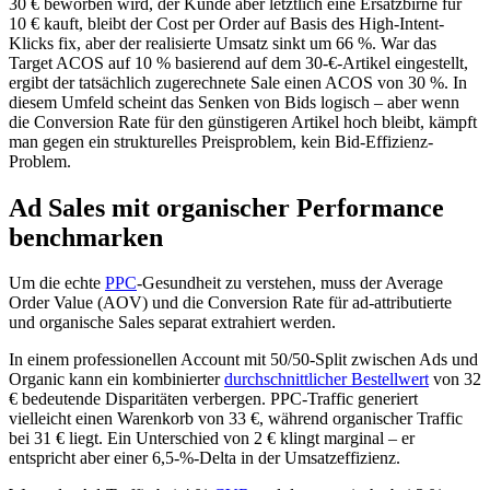
30 € beworben wird, der Kunde aber letztlich eine Ersatzbirne für
10 € kauft, bleibt der Cost per Order auf Basis des High-Intent-
Klicks fix, aber der realisierte Umsatz sinkt um 66 %. War das
Target ACOS auf 10 % basierend auf dem 30-€-Artikel eingestellt,
ergibt der tatsächlich zugerechnete Sale einen ACOS von 30 %. In
diesem Umfeld scheint das Senken von Bids logisch – aber wenn
die Conversion Rate für den günstigeren Artikel hoch bleibt, kämpft
man gegen ein strukturelles Preisproblem, kein Bid-Effizienz-
Problem.
Ad Sales mit organischer Performance
benchmarken
Um die echte
PPC
-Gesundheit zu verstehen, muss der Average
Order Value (AOV) und die Conversion Rate für ad-attributierte
und organische Sales separat extrahiert werden.
In einem professionellen Account mit 50/50-Split zwischen Ads und
Organic kann ein kombinierter
durchschnittlicher Bestellwert
von 32
€ bedeutende Disparitäten verbergen. PPC-Traffic generiert
vielleicht einen Warenkorb von 33 €, während organischer Traffic
bei 31 € liegt. Ein Unterschied von 2 € klingt marginal – er
entspricht aber einer 6,5-%-Delta in der Umsatzeffizienz.