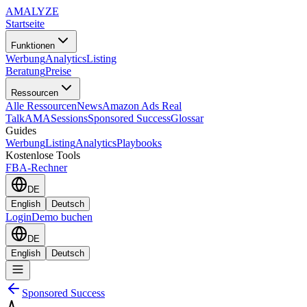
AMA
LYZE
Startseite
Funktionen
Werbung
Analytics
Listing
Beratung
Preise
Ressourcen
Alle Ressourcen
News
Amazon Ads Real
Talk
AMASessions
Sponsored Success
Glossar
Guides
Werbung
Listing
Analytics
Playbooks
Kostenlose Tools
FBA-Rechner
DE
English
Deutsch
Login
Demo buchen
DE
English
Deutsch
Sponsored Success