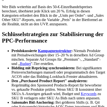
Wer Bids weiterhin auf Basis des 50-€-Einzelhandelspreises
berechnet, überbietet jede Klick um 20 %. Erfolg in diesen
Kategorien erfordert den Blick in die „Units per Order"- und „Sales
Other SKU"-Reports, um die Variable „Preis" in der Bietformel an
die Realität, nicht an den UVP, anzupassen.
Schlüsselstrategien zur Stabilisierung der
PPC-Performance
Preisfokussierte
Kampagnenstruktur
:
Niemals Produkte
mit Preisabweichungen über 15–20 % in derselben Ad Group
mischen. Separate Ad Groups für „Premium"-, „Standard"-
und „
Budget
"-Tier erstellen.
Bidding mit Repricing synchronisieren:
Bei signifikanten
Preisverschiebungen manuell oder programmatisch den Target
ACOS oder das Bidding-Lookback-Fenster aktualisieren.
Den „Purchased Product Report" analysieren:
Regelmäßig den Sponsored Products-Report für beworbene
vs. gekaufte Produkte prüfen. Wenn SKU B konsistent über
SKUs A-Anzeigen gekauft wird, Budget und
Keywords
zu
SKU B verlagern oder SKU As Bids nach unten anpassen.
Saisonales Bid-Anchoring:
Bei größeren Shifts (z. B. Q4
oder Saisonende) historische AOV-Daten ignorieren und Bids