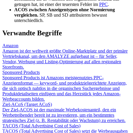
getragen hat, ist einer der teuersten Fehler im
PPC
.
ACOS zwischen Anzeigentypen ohne Normierung
vergleichen.
SP, SB und SD attribuieren bewusst
unterschiedlich.
Verwandte Begriffe
Amazon
Amazon ist der weltweit größte Online-Marktplatz und der primäre
Vertriebskanal, um den AMALYZE aufgebaut ist – für Seller,
Vendor, Werbung und Listing-Optimierung auf allen regionalen
Storefronts.
Sponsored Products
Sponsored Products ist Amazons meistgenutztes PPC-
Anzeigenformat — keyword- und produktzielgerichtete Anzeigen,
die sich optisch nahtlos in die organischen Suchergebnisse und
Produktdetailseiten einfügen und das Herzstück jedes Amazon-
Werbeaccounts bilden.
Ziel-ACoS (Target ACoS)
Der Ziel-ACOS ist der maximale Werbekostenanteil, den ein
Werbetreibender bereit ist zu investieren, um ein bestimmtes
strategisches Ziel (z. B. Rentabilität oder Wachstum) zu erreichen.
TACOS (Total Advertising Cost of Sales)
TACOS (Total Advertising Cost of Sales) setzt die Werbeausgaben