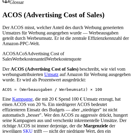
Glossar
ACOS (Advertising Cost of Sales)
Der ACOS misst, welcher Anteil des durch Werbung generierten
Umsatzes für Werbung ausgegeben wurde — Werbeausgaben
geteilt durch Werbeumsatz. Er ist die zentrale Effizienzkennzahl der
Amazon-PPC-Welt.
ACOS
ACoS
Advertising Cost of
Sales
Werbekostenanteil
Werbekostenquote
Der
ACOS (Advertising Cost of Sales)
beschreibt, wie viel vom
werbungsattribuierten
Umsatz
auf Amazon für Werbung ausgegeben
wurde. Er wird als Prozentwert ausgedrückt:
Eine
Kampagne
, die mit 20 € Spend 100 € Umsatz erzeugt, hat
einen ACOS von 20 %. Ein niedrigerer ACOS bedeutet
effizienteren Einsatz des Budgets — aber „niedriger" ist nicht
automatisch „besser". Wer den ACOS zu aggressiv drückt, hungert
seine Kampagnen aus und verschenkt inkrementelle Umsätze. Der
richtige ACOS ist immer derjenige, der die
Margenziele
der
jeweiligen
SKU
trifft — nicht der niedrigste Wert, den ein