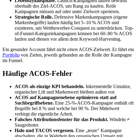
Lebenszyklusphase.
Launch-Kampagnen laufen bewusst
oberhalb des Ziel-ACOS, um Rang zu kaufen. Reife
Kampagnen müssen auf oder unter Zielwert operieren.
Strategische Rolle.
Defensive Markenkampagnen (eigene
Markenbegriffe) laufen häufig bei 5–10 % ACOS und
existieren, um Wettbewerber-Conquest zu unterdrücken. Top-
of-Funnel-Kategoriekampagnen können bei 60–80 % ACOS
laufen und dienen vor allem dem Keyword-Harvesting.
Ein gesunder Account fährt nicht
einen
ACOS-Zielwert. Er fährt ein
Portfolio
von Zielen, jeweils gebunden an die Rolle der Kampagne
im Funnel.
Häufige ACOS-Fehler
ACOS als einzige KPI behandeln.
Inkrementelle Umsätze,
organischer Lift und Markenwert bleiben außen vor.
ACOS auf Kampagnenebene optimieren statt auf
Suchbegriffsebene.
Eine 25-%-ACOS-Kampagne enthält oft
Begriffe bei 8 % und welche bei 90 %. Der Mittelwert
verbirgt die eigentliche Arbeit.
Falsches Attributionsfenster für das Produkt.
Windeln ≠
Saugroboter.
Halo und TACOS vergessen.
Eine „teure" Kampagne
abschalten, die in Wahrheit den organischen Umsatz mit