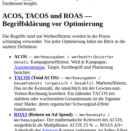
Dashboard hergibt.
ACOS, TACOS und ROAS —
Begriffsklärung vor Optimierung
Die Begriffe rund um Werbeeffizienz werden in der Praxis
schlampig verwendet. Vor jeder Optimierung lohnt ein Blick in die
saubere Definition:
ACOS
—
Werbeausgaben / werbeattribuierter
. Kampagneneffizienz. Wird je Kampagne,
Umsatz
Anzeigengruppe
, Target, Suchbegriff und Platzierung
berichtet.
TACOS
(Total ACOS)
—
Werbeausgaben /
. Markeneffizienz.
Gesamtumsatz (organisch + bezahlt)
Das ist die Kennzahl, die tatsächlich mit der Gewinn-und-
Verlust-Rechnung korreliert. Ein fallender TACOS bei
stabilem oder wachsendem Gesamtumsatz ist die Signatur
einer Marke, deren organischer Schwungrad-Effekt
funktioniert.
ROAS
(Return on Ad Spend)
—
Werbeumsatz /
. Der mathematische Kehrwert des ACOS,
Werbeausgaben
ausgedrückt als Multiplikator. ACOS 25 % ↔ ROAS 4,0×.
Außerhalb des
Amazon
-Kosmos verbreiteter, im Seller-Alltag