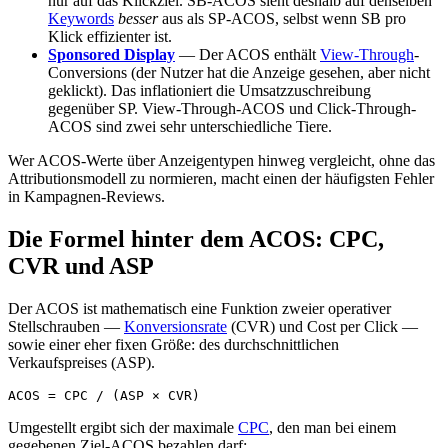
nur auf das Klickziel. SB-ACOS sieht deshalb auf denselben
Keywords
besser
aus als SP-ACOS, selbst wenn SB pro
Klick effizienter ist.
Sponsored Display
— Der ACOS enthält
View-Through
-
Conversions (der Nutzer hat die Anzeige gesehen, aber nicht
geklickt). Das inflationiert die Umsatzzuschreibung
gegenüber SP. View-Through-ACOS und Click-Through-
ACOS sind zwei sehr unterschiedliche Tiere.
Wer ACOS-Werte über Anzeigentypen hinweg vergleicht, ohne das
Attributionsmodell zu normieren, macht einen der häufigsten Fehler
in Kampagnen-Reviews.
Die Formel hinter dem ACOS: CPC,
CVR und ASP
Der ACOS ist mathematisch eine Funktion zweier operativer
Stellschrauben —
Konversionsrate
(CVR) und Cost per Click —
sowie einer eher fixen Größe: des durchschnittlichen
Verkaufspreises (ASP).
Umgestellt ergibt sich der maximale
CPC
, den man bei einem
gegebenen Ziel-ACOS bezahlen darf: