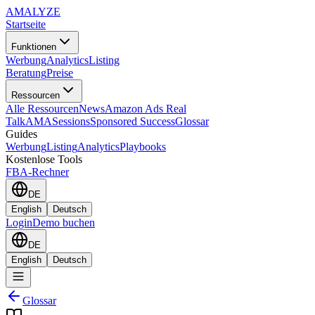
AMA
LYZE
Startseite
Funktionen
Werbung
Analytics
Listing
Beratung
Preise
Ressourcen
Alle Ressourcen
News
Amazon Ads Real
Talk
AMASessions
Sponsored Success
Glossar
Guides
Werbung
Listing
Analytics
Playbooks
Kostenlose Tools
FBA-Rechner
DE
English
Deutsch
Login
Demo buchen
DE
English
Deutsch
Glossar