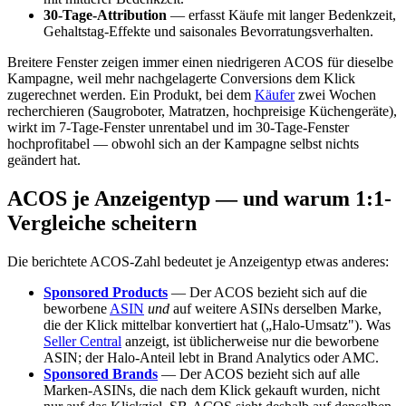
30-Tage-Attribution
— erfasst Käufe mit langer Bedenkzeit,
Gehalts­tag-Effekte und saisonales Bevorratungs­verhalten.
Breitere Fenster zeigen immer einen niedrigeren ACOS für dieselbe
Kampagne, weil mehr nachgelagerte Conversions dem Klick
zugerechnet werden. Ein Produkt, bei dem
Käufer
zwei Wochen
recherchieren (Saugroboter, Matratzen, hochpreisige Küchengeräte),
wirkt im 7-Tage-Fenster unrentabel und im 30-Tage-Fenster
hochprofitabel — obwohl sich an der Kampagne selbst nichts
geändert hat.
ACOS je Anzeigentyp — und warum 1:1-
Vergleiche scheitern
Die berichtete ACOS-Zahl bedeutet je Anzeigentyp etwas anderes:
Sponsored Products
— Der ACOS bezieht sich auf die
beworbene
ASIN
und
auf weitere ASINs derselben Marke,
die der Klick mittelbar konvertiert hat („Halo-Umsatz"). Was
Seller Central
anzeigt, ist üblicherweise nur die beworbene
ASIN; der Halo-Anteil lebt in Brand Analytics oder AMC.
Sponsored Brands
— Der ACOS bezieht sich auf alle
Marken-ASINs, die nach dem Klick gekauft wurden, nicht