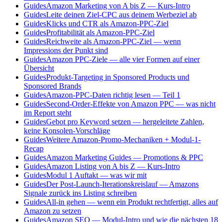
Guides
Amazon Marketing von A bis Z — Kurs-Intro
Guides
Leite deinen Ziel-CPC aus deinem Werbeziel ab
Guides
Klicks und CTR als Amazon-PPC-Ziel
Guides
Profitabilität als Amazon-PPC-Ziel
Guides
Reichweite als Amazon-PPC-Ziel — wenn
Impressions der Punkt sind
Guides
Amazon PPC-Ziele — alle vier Formen auf einer
Übersicht
Guides
Produkt-Targeting in Sponsored Products und
Sponsored Brands
Guides
Amazon-PPC-Daten richtig lesen — Teil 1
Guides
Second-Order-Effekte von Amazon PPC — was nicht
im Report steht
Guides
Gebot pro Keyword setzen — hergeleitete Zahlen,
keine Konsolen-Vorschläge
Guides
Weitere Amazon-Promo-Mechaniken + Modul-1-
Recap
Guides
Amazon Marketing Guides — Promotions & PPC
Guides
Amazon Listing von A bis Z — Kurs-Intro
Guides
Modul 1 Auftakt — was wir mit
Guides
Der Post-Launch-Iterationskreislauf — Amazons
Signale zurück ins Listing schreiben
Guides
All-in gehen — wenn ein Produkt rechtfertigt, alles auf
Amazon zu setzen
Guides
Amazon SEO — Modul-Intro und wie die nächsten 18