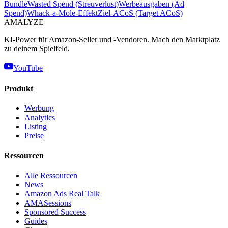
Bundle
Wasted Spend (Streuverlust)
Werbeausgaben (Ad
Spend)
Whack-a-Mole-Effekt
Ziel-ACoS (Target ACoS)
AMA
LYZE
KI-Power für Amazon-Seller und -Vendoren. Mach den Marktplatz
zu deinem Spielfeld.
YouTube
Produkt
Werbung
Analytics
Listing
Preise
Ressourcen
Alle Ressourcen
News
Amazon Ads Real Talk
AMASessions
Sponsored Success
Guides