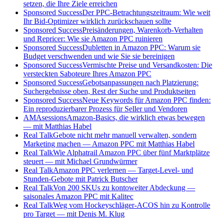
setzen, die Ihre Ziele erreichen
Sponsored Success
Der PPC-Betrachtungszeitraum: Wie weit
Ihr Bid-Optimizer wirklich zurückschauen sollte
Sponsored Success
Preisänderungen, Warenkorb-Verhalten
und Repricer: Wie sie Amazon PPC ruinieren
Sponsored Success
Dubletten in Amazon PPC: Warum sie
Budget verschwenden und wie Sie sie bereinigen
Sponsored Success
Vermischte Preise und Versandkosten: Die
versteckten Saboteure Ihres Amazon PPC
Sponsored Success
Gebotsanpassungen nach Platzierung:
Suchergebnisse oben, Rest der Suche und Produktseiten
Sponsored Success
Neue Keywords für Amazon PPC finden:
Ein reproduzierbarer Prozess für Seller und Vendoren
AMAsessions
Amazon-Basics, die wirklich etwas bewegen
— mit Matthias Habel
Real Talk
Gebote nicht mehr manuell verwalten, sondern
Marketing machen — Amazon PPC mit Matthias Habel
Real Talk
Wie Alphatrail Amazon PPC über fünf Marktplätze
steuert — mit Michael Grundwürmer
Real Talk
Amazon PPC verlernen — Target-Level- und
Stunden-Gebote mit Patrick Butscher
Real Talk
Von 200 SKUs zu kontoweiter Abdeckung —
saisonales Amazon PPC mit Kalitec
Real Talk
Weg vom Hockeyschläger-ACOS hin zu Kontrolle
pro Target — mit Denis M. Klug