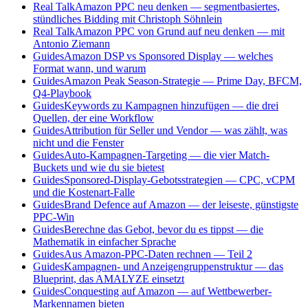
Real Talk
Amazon PPC neu denken — segmentbasiertes,
stündliches Bidding mit Christoph Söhnlein
Real Talk
Amazon PPC von Grund auf neu denken — mit
Antonio Ziemann
Guides
Amazon DSP vs Sponsored Display — welches
Format wann, und warum
Guides
Amazon Peak Season-Strategie — Prime Day, BFCM,
Q4-Playbook
Guides
Keywords zu Kampagnen hinzufügen — die drei
Quellen, der eine Workflow
Guides
Attribution für Seller und Vendor — was zählt, was
nicht und die Fenster
Guides
Auto-Kampagnen-Targeting — die vier Match-
Buckets und wie du sie bietest
Guides
Sponsored-Display-Gebotsstrategien — CPC, vCPM
und die Kostenart-Falle
Guides
Brand Defence auf Amazon — der leiseste, günstigste
PPC-Win
Guides
Berechne das Gebot, bevor du es tippst — die
Mathematik in einfacher Sprache
Guides
Aus Amazon-PPC-Daten rechnen — Teil 2
Guides
Kampagnen- und Anzeigengruppenstruktur — das
Blueprint, das AMALYZE einsetzt
Guides
Conquesting auf Amazon — auf Wettbewerber-
Markennamen bieten