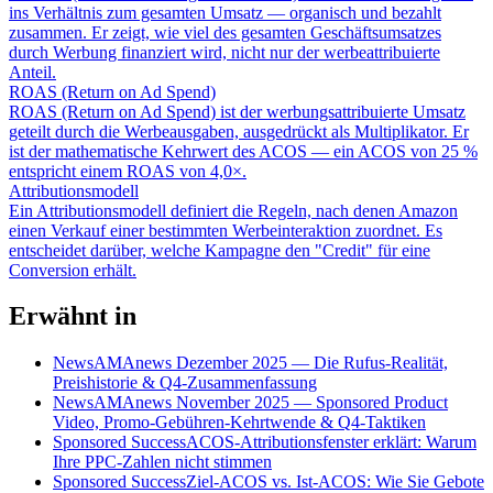
ins Verhältnis zum gesamten Umsatz — organisch und bezahlt
zusammen. Er zeigt, wie viel des gesamten Geschäftsumsatzes
durch Werbung finanziert wird, nicht nur der werbeattribuierte
Anteil.
ROAS (Return on Ad Spend)
ROAS (Return on Ad Spend) ist der werbungsattribuierte Umsatz
geteilt durch die Werbeausgaben, ausgedrückt als Multiplikator. Er
ist der mathematische Kehrwert des ACOS — ein ACOS von 25 %
entspricht einem ROAS von 4,0×.
Attributionsmodell
Ein Attributionsmodell definiert die Regeln, nach denen Amazon
einen Verkauf einer bestimmten Werbeinteraktion zuordnet. Es
entscheidet darüber, welche Kampagne den "Credit" für eine
Conversion erhält.
Erwähnt in
News
AMAnews Dezember 2025 — Die Rufus-Realität,
Preishistorie & Q4-Zusammenfassung
News
AMAnews November 2025 — Sponsored Product
Video, Promo-Gebühren-Kehrtwende & Q4-Taktiken
Sponsored Success
ACOS-Attributionsfenster erklärt: Warum
Ihre PPC-Zahlen nicht stimmen
Sponsored Success
Ziel-ACOS vs. Ist-ACOS: Wie Sie Gebote