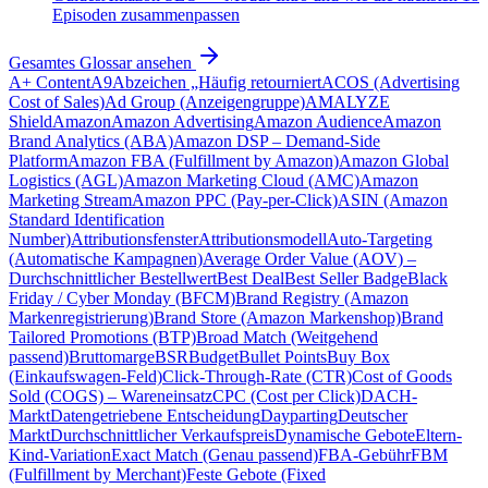
Episoden zusammenpassen
Gesamtes Glossar ansehen
A+ Content
A9
Abzeichen „Häufig retourniert
ACOS (Advertising
Cost of Sales)
Ad Group (Anzeigengruppe)
AMALYZE
Shield
Amazon
Amazon Advertising
Amazon Audience
Amazon
Brand Analytics (ABA)
Amazon DSP – Demand-Side
Platform
Amazon FBA (Fulfillment by Amazon)
Amazon Global
Logistics (AGL)
Amazon Marketing Cloud (AMC)
Amazon
Marketing Stream
Amazon PPC (Pay-per-Click)
ASIN (Amazon
Standard Identification
Number)
Attributionsfenster
Attributionsmodell
Auto-Targeting
(Automatische Kampagnen)
Average Order Value (AOV) –
Durchschnittlicher Bestellwert
Best Deal
Best Seller Badge
Black
Friday / Cyber Monday (BFCM)
Brand Registry (Amazon
Markenregistrierung)
Brand Store (Amazon Markenshop)
Brand
Tailored Promotions (BTP)
Broad Match (Weitgehend
passend)
Bruttomarge
BSR
Budget
Bullet Points
Buy Box
(Einkaufswagen-Feld)
Click-Through-Rate (CTR)
Cost of Goods
Sold (COGS) – Wareneinsatz
CPC (Cost per Click)
DACH-
Markt
Datengetriebene Entscheidung
Dayparting
Deutscher
Markt
Durchschnittlicher Verkaufspreis
Dynamische Gebote
Eltern-
Kind-Variation
Exact Match (Genau passend)
FBA-Gebühr
FBM
(Fulfillment by Merchant)
Feste Gebote (Fixed