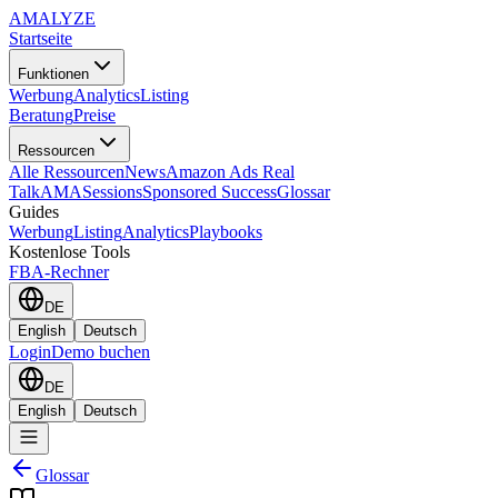
AMA
LYZE
Startseite
Funktionen
Werbung
Analytics
Listing
Beratung
Preise
Ressourcen
Alle Ressourcen
News
Amazon Ads Real
Talk
AMASessions
Sponsored Success
Glossar
Guides
Werbung
Listing
Analytics
Playbooks
Kostenlose Tools
FBA-Rechner
DE
English
Deutsch
Login
Demo buchen
DE
English
Deutsch
Glossar