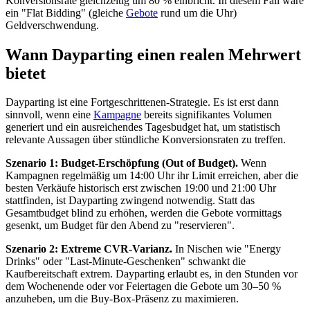
Konversionsrate gleichzeitig um 80 % einbricht. In diesem Fall wäre
ein "Flat Bidding" (gleiche
Gebote
rund um die Uhr)
Geldverschwendung.
Wann Dayparting einen realen Mehrwert
bietet
Dayparting ist eine Fortgeschrittenen-Strategie. Es ist erst dann
sinnvoll, wenn eine
Kampagne
bereits signifikantes Volumen
generiert und ein ausreichendes Tagesbudget hat, um statistisch
relevante Aussagen über stündliche Konversionsraten zu treffen.
Szenario 1: Budget-Erschöpfung (Out of Budget).
Wenn
Kampagnen regelmäßig um 14:00 Uhr ihr Limit erreichen, aber die
besten Verkäufe historisch erst zwischen 19:00 und 21:00 Uhr
stattfinden, ist Dayparting zwingend notwendig. Statt das
Gesamtbudget blind zu erhöhen, werden die Gebote vormittags
gesenkt, um Budget für den Abend zu "reservieren".
Szenario 2: Extreme CVR-Varianz.
In Nischen wie "Energy
Drinks" oder "Last-Minute-Geschenken" schwankt die
Kaufbereitschaft extrem. Dayparting erlaubt es, in den Stunden vor
dem Wochenende oder vor Feiertagen die Gebote um 30–50 %
anzuheben, um die Buy-Box-Präsenz zu maximieren.