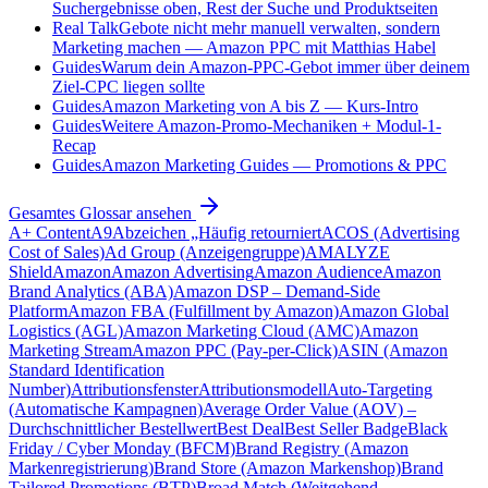
Suchergebnisse oben, Rest der Suche und Produktseiten
Real Talk
Gebote nicht mehr manuell verwalten, sondern
Marketing machen — Amazon PPC mit Matthias Habel
Guides
Warum dein Amazon-PPC-Gebot immer über deinem
Ziel-CPC liegen sollte
Guides
Amazon Marketing von A bis Z — Kurs-Intro
Guides
Weitere Amazon-Promo-Mechaniken + Modul-1-
Recap
Guides
Amazon Marketing Guides — Promotions & PPC
Gesamtes Glossar ansehen
A+ Content
A9
Abzeichen „Häufig retourniert
ACOS (Advertising
Cost of Sales)
Ad Group (Anzeigengruppe)
AMALYZE
Shield
Amazon
Amazon Advertising
Amazon Audience
Amazon
Brand Analytics (ABA)
Amazon DSP – Demand-Side
Platform
Amazon FBA (Fulfillment by Amazon)
Amazon Global
Logistics (AGL)
Amazon Marketing Cloud (AMC)
Amazon
Marketing Stream
Amazon PPC (Pay-per-Click)
ASIN (Amazon
Standard Identification
Number)
Attributionsfenster
Attributionsmodell
Auto-Targeting
(Automatische Kampagnen)
Average Order Value (AOV) –
Durchschnittlicher Bestellwert
Best Deal
Best Seller Badge
Black
Friday / Cyber Monday (BFCM)
Brand Registry (Amazon
Markenregistrierung)
Brand Store (Amazon Markenshop)
Brand
Tailored Promotions (BTP)
Broad Match (Weitgehend