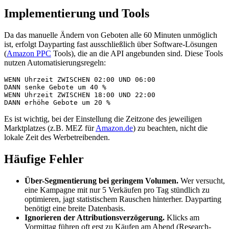
Implementierung und Tools
Da das manuelle Ändern von Geboten alle 60 Minuten unmöglich
ist, erfolgt Dayparting fast ausschließlich über Software-Lösungen
(
Amazon PPC
Tools), die an die API angebunden sind. Diese Tools
nutzen Automatisierungsregeln:
WENN Uhrzeit ZWISCHEN 02:00 UND 06:00

DANN senke Gebote um 40 %

WENN Uhrzeit ZWISCHEN 18:00 UND 22:00

Es ist wichtig, bei der Einstellung die Zeitzone des jeweiligen
Marktplatzes (z.B. MEZ für
Amazon.de
) zu beachten, nicht die
lokale Zeit des Werbetreibenden.
Häufige Fehler
Über-Segmentierung bei geringem Volumen.
Wer versucht,
eine Kampagne mit nur 5 Verkäufen pro Tag stündlich zu
optimieren, jagt statistischem Rauschen hinterher. Dayparting
benötigt eine breite Datenbasis.
Ignorieren der Attributionsverzögerung.
Klicks am
Vormittag führen oft erst zu Käufen am Abend (Research-