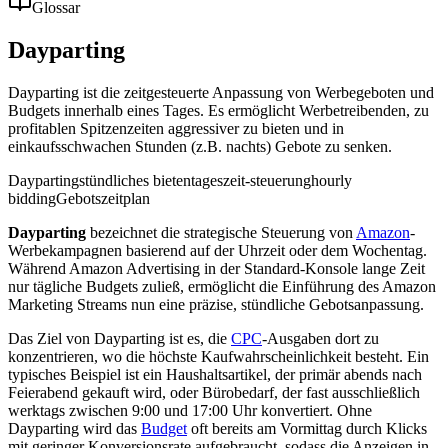
Glossar
Dayparting
Dayparting ist die zeitgesteuerte Anpassung von Werbegeboten und
Budgets innerhalb eines Tages. Es ermöglicht Werbetreibenden, zu
profitablen Spitzenzeiten aggressiver zu bieten und in
einkaufsschwachen Stunden (z.B. nachts) Gebote zu senken.
Dayparting
stündliches bieten
tageszeit-steuerung
hourly
bidding
Gebotszeitplan
Dayparting
bezeichnet die strategische Steuerung von
Amazon
-
Werbekampagnen basierend auf der Uhrzeit oder dem Wochentag.
Während Amazon Advertising in der Standard-Konsole lange Zeit
nur tägliche Budgets zuließ, ermöglicht die Einführung des Amazon
Marketing Streams nun eine präzise, stündliche Gebotsanpassung.
Das Ziel von Dayparting ist es, die
CPC
-Ausgaben dort zu
konzentrieren, wo die höchste Kaufwahrscheinlichkeit besteht. Ein
typisches Beispiel ist ein Haushaltsartikel, der primär abends nach
Feierabend gekauft wird, oder Bürobedarf, der fast ausschließlich
werktags zwischen 9:00 und 17:00 Uhr konvertiert. Ohne
Dayparting wird das
Budget
oft bereits am Vormittag durch Klicks
mit geringer Konversionsrate aufgebraucht, sodass die Anzeigen in