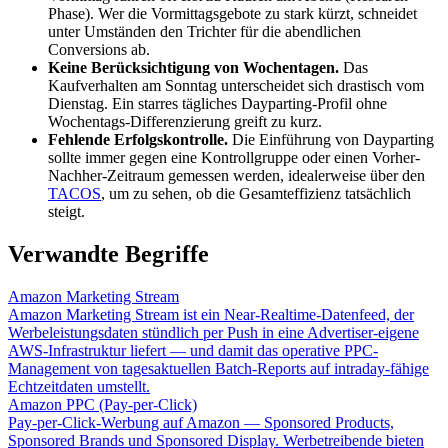
Phase). Wer die Vormittagsgebote zu stark kürzt, schneidet
unter Umständen den Trichter für die abendlichen
Conversions ab.
Keine Berücksichtigung von Wochentagen.
Das
Kaufverhalten am Sonntag unterscheidet sich drastisch vom
Dienstag. Ein starres tägliches Dayparting-Profil ohne
Wochentags-Differenzierung greift zu kurz.
Fehlende Erfolgskontrolle.
Die Einführung von Dayparting
sollte immer gegen eine Kontrollgruppe oder einen Vorher-
Nachher-Zeitraum gemessen werden, idealerweise über den
TACOS
, um zu sehen, ob die Gesamteffizienz tatsächlich
steigt.
Verwandte Begriffe
Amazon Marketing Stream
Amazon Marketing Stream ist ein Near-Realtime-Datenfeed, der
Werbeleistungsdaten stündlich per Push in eine Advertiser-eigene
AWS-Infrastruktur liefert — und damit das operative PPC-
Management von tagesaktuellen Batch-Reports auf intraday-fähige
Echtzeitdaten umstellt.
Amazon PPC (Pay-per-Click)
Pay-per-Click-Werbung auf Amazon — Sponsored Products,
Sponsored Brands und Sponsored Display. Werbetreibende bieten