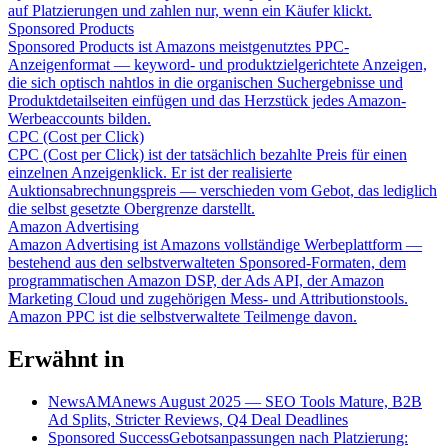
auf Platzierungen und zahlen nur, wenn ein Käufer klickt.
Sponsored Products
Sponsored Products ist Amazons meistgenutztes PPC-
Anzeigenformat — keyword- und produktzielgerichtete Anzeigen,
die sich optisch nahtlos in die organischen Suchergebnisse und
Produktdetailseiten einfügen und das Herzstück jedes Amazon-
Werbeaccounts bilden.
CPC (Cost per Click)
CPC (Cost per Click) ist der tatsächlich bezahlte Preis für einen
einzelnen Anzeigenklick. Er ist der realisierte
Auktionsabrechnungspreis — verschieden vom Gebot, das lediglich
die selbst gesetzte Obergrenze darstellt.
Amazon Advertising
Amazon Advertising ist Amazons vollständige Werbeplattform —
bestehend aus den selbstverwalteten Sponsored-Formaten, dem
programmatischen Amazon DSP, der Ads API, der Amazon
Marketing Cloud und zugehörigen Mess- und Attributionstools.
Amazon PPC ist die selbstverwaltete Teilmenge davon.
Erwähnt in
News
AMAnews August 2025 — SEO Tools Mature, B2B
Ad Splits, Stricter Reviews, Q4 Deal Deadlines
Sponsored Success
Gebotsanpassungen nach Platzierung: