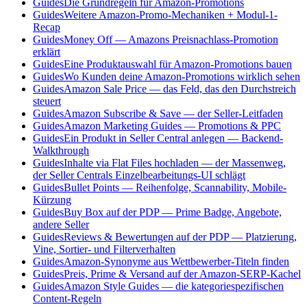
Guides
Die Grundregeln für Amazon-Promotions
Guides
Weitere Amazon-Promo-Mechaniken + Modul-1-
Recap
Guides
Money Off — Amazons Preisnachlass-Promotion
erklärt
Guides
Eine Produktauswahl für Amazon-Promotions bauen
Guides
Wo Kunden deine Amazon-Promotions wirklich sehen
Guides
Amazon Sale Price — das Feld, das den Durchstreich
steuert
Guides
Amazon Subscribe & Save — der Seller-Leitfaden
Guides
Amazon Marketing Guides — Promotions & PPC
Guides
Ein Produkt in Seller Central anlegen — Backend-
Walkthrough
Guides
Inhalte via Flat Files hochladen — der Massenweg,
der Seller Centrals Einzelbearbeitungs-UI schlägt
Guides
Bullet Points — Reihenfolge, Scannability, Mobile-
Kürzung
Guides
Buy Box auf der PDP — Prime Badge, Angebote,
andere Seller
Guides
Reviews & Bewertungen auf der PDP — Platzierung,
Vine, Sortier- und Filterverhalten
Guides
Amazon-Synonyme aus Wettbewerber-Titeln finden
Guides
Preis, Prime & Versand auf der Amazon-SERP-Kachel
Guides
Amazon Style Guides — die kategoriespezifischen
Content-Regeln