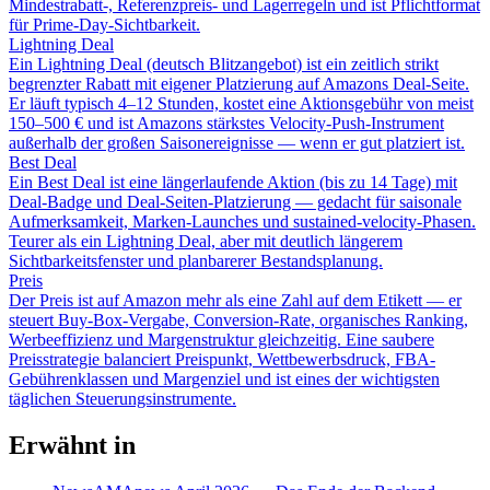
Mindestrabatt-, Referenzpreis- und Lagerregeln und ist Pflichtformat
für Prime-Day-Sichtbarkeit.
Lightning Deal
Ein Lightning Deal (deutsch Blitzangebot) ist ein zeitlich strikt
begrenzter Rabatt mit eigener Platzierung auf Amazons Deal-Seite.
Er läuft typisch 4–12 Stunden, kostet eine Aktionsgebühr von meist
150–500 € und ist Amazons stärkstes Velocity-Push-Instrument
außerhalb der großen Saisonereignisse — wenn er gut platziert ist.
Best Deal
Ein Best Deal ist eine längerlaufende Aktion (bis zu 14 Tage) mit
Deal-Badge und Deal-Seiten-Platzierung — gedacht für saisonale
Aufmerksamkeit, Marken-Launches und sustained-velocity-Phasen.
Teurer als ein Lightning Deal, aber mit deutlich längerem
Sichtbarkeitsfenster und planbarerer Bestandsplanung.
Preis
Der Preis ist auf Amazon mehr als eine Zahl auf dem Etikett — er
steuert Buy-Box-Vergabe, Conversion-Rate, organisches Ranking,
Werbeeffizienz und Margenstruktur gleichzeitig. Eine saubere
Preisstrategie balanciert Preispunkt, Wettbewerbsdruck, FBA-
Gebührenklassen und Margenziel und ist eines der wichtigsten
täglichen Steuerungsinstrumente.
Erwähnt in