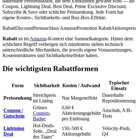
dauerhafte Preisreduktion, die dem Endkunden gewährt wird — als
Coupon, Lightning Deal, Best Deal, Prime Exclusive Discount,
Subscribe & Save oder schlichte Preissenkung. Jede Form hat
eigene Kosten-, Sichtbarkeits- und Buy-Box-Effekte.
Rabatt
Discount
Preisnachlass Amazon
Promotion Rabatt
Aktionspreis
Rabatt
ist im
Amazon
-Kontext eine Sammelkategorie. Hinter dem
schlichten Begriff verbergen sich mindestens sieben technisch
unterschiedliche Mechaniken, die jeweils eigene Voraussetzungen,
Kostenstrukturen und Sichtbarkeitseffekte haben.
Die wichtigsten Rabattformen
Typischer
Form
Sichtbarkeit
Kosten / Aufwand
Einsatz
Streichpreis
Dauerhafte
Preissenkung
Nur Margeneffekt
im Listing
Repositionierung
Grünes
0,60 €
Coupon /
Anschub, A/B-
Coupon-
Aktivierungsgebühr
Gutschein
Tests
Badge
pro Einlösung
Hot-Deals-
Lightning
150–500 €
Velocity-Push,
Seite, „Deal
Deal
Aktionsgebühr
Q4
des Tages"