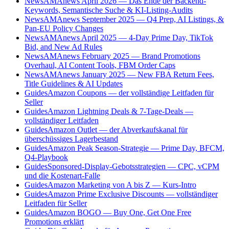
News
AMAnews April 2026 — Das Ende der Backend-
Keywords, Semantische Suche & KI-Listing-Audits
News
AMAnews September 2025 — Q4 Prep, AI Listings, &
Pan-EU Policy Changes
News
AMAnews April 2025 — 4-Day Prime Day, TikTok
Bid, and New Ad Rules
News
AMAnews February 2025 — Brand Promotions
Overhaul, AI Content Tools, FBM Order Caps
News
AMAnews January 2025 — New FBA Return Fees,
Title Guidelines & AI Updates
Guides
Amazon Coupons — der vollständige Leitfaden für
Seller
Guides
Amazon Lightning Deals & 7-Tage-Deals —
vollständiger Leitfaden
Guides
Amazon Outlet — der Abverkaufskanal für
überschüssiges Lagerbestand
Guides
Amazon Peak Season-Strategie — Prime Day, BFCM,
Q4-Playbook
Guides
Sponsored-Display-Gebotsstrategien — CPC, vCPM
und die Kostenart-Falle
Guides
Amazon Marketing von A bis Z — Kurs-Intro
Guides
Amazon Prime Exclusive Discounts — vollständiger
Leitfaden für Seller
Guides
Amazon BOGO — Buy One, Get One Free
Promotions erklärt