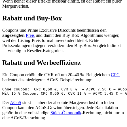
Wenn keiner dieser Effekte messbar eintritt, ist der Rabatt ein purer
Margenverlust.
Rabatt und Buy-Box
Coupons und Prime Exclusive Discounts beeinflussen den
angezeigten
Preis
und damit den Buy-Box-Algorithmus weniger,
weil der Listing-Preis formal unverändert bleibt. Echte
Preissenkungen dagegen verändern den Buy-Box-Vergleich direkt
— wichtig in Reseller-Kategorien.
Rabatt und Werbeeffizienz
Ein Coupon erhöht die CVR oft um 20–40 %. Bei gleichem
CPC
bedeutet das niedrigeren ACoS. Beispielrechnung:
Ohne Coupon:  CPC 0,60 €, CVR 8 %  → ACPC 7,50 € → ACoS
Der
ACoS
sinkt — aber der absolute Margenverlust durch den
Coupon kann den ACoS-Gewinn übersteigen. Jede Rabattaktion
gehört in eine vollständige
Stück-Ökonomik
-Rechnung, nicht nur in
eine ACoS-Betrachtung.