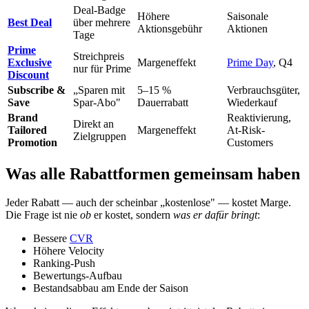
Deal-Badge
Höhere
Saisonale
Best Deal
über mehrere
Aktionsgebühr
Aktionen
Tage
Prime
Streichpreis
Exclusive
Margeneffekt
Prime Day
, Q4
nur für Prime
Discount
Subscribe &
„Sparen mit
5–15 %
Verbrauchsgüter,
Save
Spar-Abo"
Dauerrabatt
Wiederkauf
Brand
Reaktivierung,
Direkt an
Tailored
Margeneffekt
At-Risk-
Zielgruppen
Promotion
Customers
Was alle Rabattformen gemeinsam haben
Jeder Rabatt — auch der scheinbar „kostenlose" — kostet Marge.
Die Frage ist nie
ob
er kostet, sondern
was er dafür bringt
:
Bessere
CVR
Höhere Velocity
Ranking-Push
Bewertungs-Aufbau
Bestandsabbau am Ende der Saison