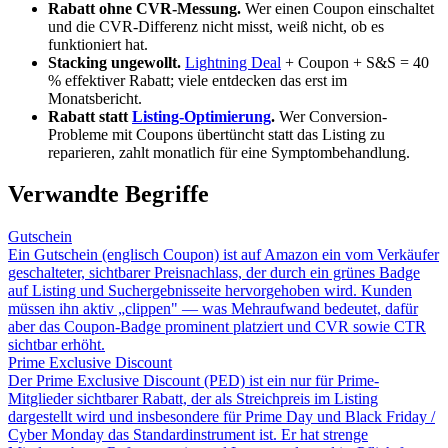
Rabatt ohne CVR-Messung.
Wer einen Coupon einschaltet
und die CVR-Differenz nicht misst, weiß nicht, ob es
funktioniert hat.
Stacking ungewollt.
Lightning Deal
+ Coupon + S&S = 40
% effektiver Rabatt; viele entdecken das erst im
Monatsbericht.
Rabatt statt
Listing-Optimierung
.
Wer Conversion-
Probleme mit Coupons übertüncht statt das Listing zu
reparieren, zahlt monatlich für eine Symptombehandlung.
Verwandte Begriffe
Gutschein
Ein Gutschein (englisch Coupon) ist auf Amazon ein vom Verkäufer
geschalteter, sichtbarer Preisnachlass, der durch ein grünes Badge
auf Listing und Suchergebnisseite hervorgehoben wird. Kunden
müssen ihn aktiv „clippen" — was Mehraufwand bedeutet, dafür
aber das Coupon-Badge prominent platziert und CVR sowie CTR
sichtbar erhöht.
Prime Exclusive Discount
Der Prime Exclusive Discount (PED) ist ein nur für Prime-
Mitglieder sichtbarer Rabatt, der als Streichpreis im Listing
dargestellt wird und insbesondere für Prime Day und Black Friday /
Cyber Monday das Standardinstrument ist. Er hat strenge