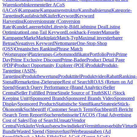
Warenkorb
Inkrementeller ACoS
(iACoS)
Kampagne
Kampagnenstruktur
Kannibalisierung
Kategorie-
Targeting
Kaufabsicht
Käufer
Keyword
Keyword
Harvesting
Konversionsrate (Conversion
Rate)
Kunde
Lagergebühr
Lifestyle-Bild
Lightning Deal
Listing
Optimization
Long-Tail Keyword
Lookback-Fenster
Manuelle
Kampagne
Marke
Marktplatz
Match-Typ
Maximal investierbarer
Betrag
Negatives Keyword
Nettomarge
One-Stop-Shop
(OSS)
Organisches Ranking
Phrase Match
(Wortgruppe)
Platzierungs-Gebotsmodifikator
Portfolio
Preis
Prime
Day
Prime Exclusive Discount
Prime-Badge
Product Detail Page
(PDP)
Product Opportunity Explorer (POE)
Produkt
Produkt-
Targeting (ASIN-
Targeting)
Produktbewertung
Produkttitel
Produktvideo
Rabatt
Ranking-
Signal
Remarketing-Zielgruppe
Rest of Search
ROAS (Return on Ad
Spend)
Search Query Performance (Brand Analytics)
Seller
Central
Seller Fulfilled Prime
Single Source of Truth
SKU (Stock
Keeping Unit)
Sponsored Brands
Sponsored Brands Video
Sponsored
Display
Sponsored Products
Statistische Signifikanz
Strategie
Stück-
Ökonomik
Suchbegriff (Customer Search Term)
Suchbegriff-Bericht
(Search Term Report)
Suchergebnisseite
TACOS (Total Advertising
Cost of Sales)
Top of Search
Umsatz
Vendor
Central
Verkäufer
Verkaufsgeschwindigkeit
Vermittlungsgebühr
Virtuell
Bundle
Wasted Spend (Streuverlust)
Werbeausgaben (Ad
Spend)
Whack-a-Mole-Effekt
Ziel-ACoS (Target ACoS)