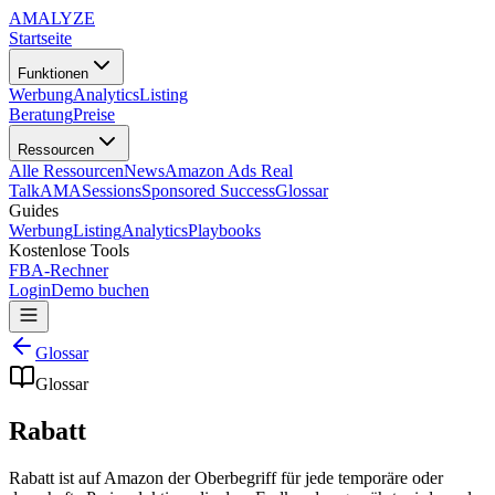
AMA
LYZE
Startseite
Funktionen
Werbung
Analytics
Listing
Beratung
Preise
Ressourcen
Alle Ressourcen
News
Amazon Ads Real
Talk
AMASessions
Sponsored Success
Glossar
Guides
Werbung
Listing
Analytics
Playbooks
Kostenlose Tools
FBA-Rechner
Login
Demo buchen
Glossar
Glossar
Rabatt
Rabatt ist auf Amazon der Oberbegriff für jede temporäre oder