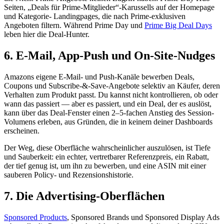
Seiten, „Deals für Prime-Mitglieder“-Karussells auf der Homepage
und Kategorie- Landingpages, die nach Prime-exklusiven
Angeboten filtern. Während Prime Day und
Prime Big Deal Days
leben hier die Deal-Hunter.
6. E-Mail, App-Push und On-Site-Nudges
Amazons eigene E-Mail- und Push-Kanäle bewerben Deals,
Coupons und Subscribe-&-Save-Angebote selektiv an Käufer, deren
Verhalten zum Produkt passt. Du kannst nicht kontrollieren, ob oder
wann das passiert — aber es passiert, und ein Deal, der es auslöst,
kann über das Deal-Fenster einen 2–5-fachen Anstieg des Session-
Volumens erleben, aus Gründen, die in keinem deiner Dashboards
erscheinen.
Der Weg, diese Oberfläche wahrscheinlicher auszulösen, ist Tiefe
und Sauberkeit: ein echter, vertretbarer Referenzpreis, ein Rabatt,
der tief genug ist, um ihn zu bewerben, und eine ASIN mit einer
sauberen Policy- und Rezensionshistorie.
7. Die Advertising-Oberflächen
Sponsored Products
, Sponsored Brands und Sponsored Display Ads