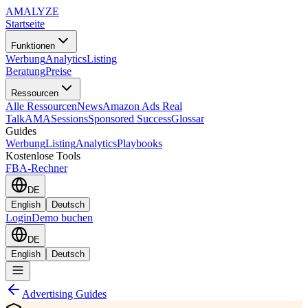
AMA
LYZE
Startseite
Funktionen
Werbung
Analytics
Listing
Beratung
Preise
Ressourcen
Alle Ressourcen
News
Amazon Ads Real
Talk
AMASessions
Sponsored Success
Glossar
Guides
Werbung
Listing
Analytics
Playbooks
Kostenlose Tools
FBA-Rechner
DE
English
Deutsch
Login
Demo buchen
DE
English
Deutsch
Advertising Guides