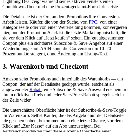
Lightning Deal zeigt während seines aktiven Fensters einen
Countdown-Timer und eine Prozent-geclaimt-Fortschrittsleiste.
Die Detailseite ist der Ort, an dem Promotions ihre Conversion-
Arbeit leisten. Käufer, die von der Suche, von
PPC
, von einer
Kategorieseite oder von einer Weiterleitung kommen, konvergieren
hier, und der Promotion-Stack ist die letzte Marketingbotschaft, die
sie vor dem Klick auf „Jetzt kaufen“ sehen. Ein gut abgestimmter
Coupon plus ein sichtbares Subscribe-&-Save-Angebot auf einer
Wiederholungskauf-ASIN kann die Conversion um 10–20
Prozentpunkte steigern, ohne Änderung am Listing-Text.
3. Warenkorb und Checkout
Amazon zeigt Promotions auch innerhalb des Warenkorbs — ein
Coupon, der auf der Detailseite geclippt wurde, erscheint als
angewendeter
Rabatt
, eine Subscribe-&-Save-Auswahl erscheint mit
ihrem effektiven Preis und jeder Sale-Price-Rabatt spiegelt sich in
der Zeile wider.
Die unterschätzte Oberfläche hier ist der Subscribe-&-Save-Toggle
im Warenkorb. Selbst Käufer, die das Angebot auf der Detailseite
nie gesehen haben, bekommen noch eine letzte Chance, vor dem
Klick auf „Zur Kasse“ auf ein Abo umzusteigen. Bei
Verbrauchsprodukten trägt diese einzelne Oberfläche einen