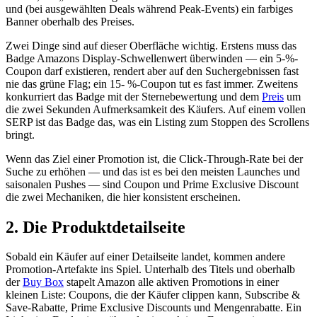
und (bei ausgewählten Deals während Peak-Events) ein farbiges
Banner oberhalb des Preises.
Zwei Dinge sind auf dieser Oberfläche wichtig. Erstens muss das
Badge Amazons Display-Schwellenwert überwinden — ein 5-%-
Coupon darf existieren, rendert aber auf den Suchergebnissen fast
nie das grüne Flag; ein 15- %-Coupon tut es fast immer. Zweitens
konkurriert das Badge mit der Sternebewertung und dem
Preis
um
die zwei Sekunden Aufmerksamkeit des Käufers. Auf einem vollen
SERP ist das Badge das, was ein Listing zum Stoppen des Scrollens
bringt.
Wenn das Ziel einer Promotion ist, die Click-Through-Rate bei der
Suche zu erhöhen — und das ist es bei den meisten Launches und
saisonalen Pushes — sind Coupon und Prime Exclusive Discount
die zwei Mechaniken, die hier konsistent erscheinen.
2. Die Produktdetailseite
Sobald ein Käufer auf einer Detailseite landet, kommen andere
Promotion-Artefakte ins Spiel. Unterhalb des Titels und oberhalb
der
Buy Box
stapelt Amazon alle aktiven Promotions in einer
kleinen Liste: Coupons, die der Käufer clippen kann, Subscribe &
Save-Rabatte, Prime Exclusive Discounts und Mengenrabatte. Ein