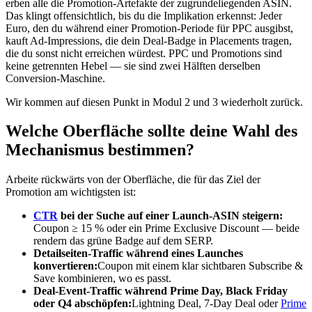
erben alle die Promotion-Artefakte der zugrundeliegenden ASIN.
Das klingt offensichtlich, bis du die Implikation erkennst: Jeder
Euro, den du während einer Promotion-Periode für PPC ausgibst,
kauft Ad-Impressions, die dein Deal-Badge in Placements tragen,
die du sonst nicht erreichen würdest. PPC und Promotions sind
keine getrennten Hebel — sie sind zwei Hälften derselben
Conversion-Maschine.
Wir kommen auf diesen Punkt in Modul 2 und 3 wiederholt zurück.
Welche Oberfläche sollte deine Wahl des
Mechanismus bestimmen?
Arbeite rückwärts von der Oberfläche, die für das Ziel der
Promotion am wichtigsten ist:
CTR
bei der Suche auf einer Launch-ASIN steigern:
Coupon ≥ 15 % oder ein Prime Exclusive Discount — beide
rendern das grüne Badge auf dem SERP.
Detailseiten-Traffic während eines Launches
konvertieren:
Coupon mit einem klar sichtbaren Subscribe &
Save kombinieren, wo es passt.
Deal-Event-Traffic während Prime Day, Black Friday
oder Q4 abschöpfen:
Lightning Deal, 7-Day Deal oder
Prime