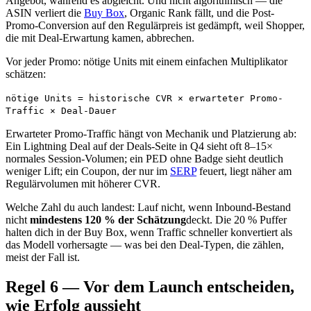
Angebot, während es abgleicht. Und nicht algorithmisch — die
ASIN verliert die
Buy Box
, Organic Rank fällt, und die Post-
Promo-Conversion auf den Regulärpreis ist gedämpft, weil Shopper,
die mit Deal-Erwartung kamen, abbrechen.
Vor jeder Promo: nötige Units mit einem einfachen Multiplikator
schätzen:
nötige Units = historische CVR × erwarteter Promo-
Traffic × Deal-Dauer
Erwarteter Promo-Traffic hängt von Mechanik und Platzierung ab:
Ein Lightning Deal auf der Deals-Seite in Q4 sieht oft 8–15×
normales Session-Volumen; ein PED ohne Badge sieht deutlich
weniger Lift; ein Coupon, der nur im
SERP
feuert, liegt näher am
Regulärvolumen mit höherer CVR.
Welche Zahl du auch landest: Lauf nicht, wenn Inbound-Bestand
nicht
mindestens 120 % der Schätzung
deckt. Die 20 % Puffer
halten dich in der Buy Box, wenn Traffic schneller konvertiert als
das Modell vorhersagte — was bei den Deal-Typen, die zählen,
meist der Fall ist.
Regel 6 — Vor dem Launch entscheiden,
wie Erfolg aussieht