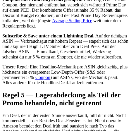
Coupon, den niemand entfernt hat, stapelt sich während Prime Day
auf einen PED. Der kombinierte Offer ist nahe 35 % Rabatt, das
Discount-Budget explodiert, und der Post-Prime-Day-Referenzpreis
kollabiert, weil der jüngste
Average Selling Price
weit unter dem
Regulärpreis liegt.
Subscribe & Save unter einem Lightning Deal.
Auf der richtigen
ASIN — Verbrauchsgut mit hohem Repeat — stapelt sich das schön
und akquiriert High-LTV-Subscriber zum Deal-Preis. Auf der
falschen ASIN — Einmalkauf, Geschenkartikel, Werkzeug —
schenkst du nur 5 % extra an Shopper, die nie wieder subscriben.
Unsere Regel: Eine Headline-Mechanik pro ASIN gleichzeitig, plus
höchstens ein evergreener Low-Depth-Offer (S&S oder
permanenter 5-%-
Coupon
) auf ASINs, wo die Mechanik passt.
Alles andere: für die Headline-Deal-Laufzeit entfernen.
Regel 5 — Lagerabdeckung als Teil der
Promo behandeln, nicht getrennt
Ein Deal, der in der ersten Stunde ausverkauft, hilft dir nicht. Nicht
kommerziell — der Rest des Deal-Fensters ist tot. Nicht operativ —
Amazon beendet den Deal früh und pausiert je nach Typ das