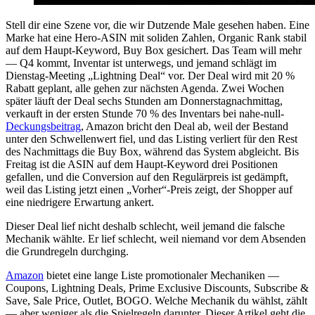
Stell dir eine Szene vor, die wir Dutzende Male gesehen haben. Eine
Marke hat eine Hero-ASIN mit soliden Zahlen, Organic Rank stabil
auf dem Haupt-Keyword, Buy Box gesichert. Das Team will mehr
— Q4 kommt, Inventar ist unterwegs, und jemand schlägt im
Dienstag-Meeting „Lightning Deal“ vor. Der Deal wird mit 20 %
Rabatt geplant, alle gehen zur nächsten Agenda. Zwei Wochen
später läuft der Deal sechs Stunden am Donnerstagnachmittag,
verkauft in der ersten Stunde 70 % des Inventars bei nahe-null-
Deckungsbeitrag
, Amazon bricht den Deal ab, weil der Bestand
unter den Schwellenwert fiel, und das Listing verliert für den Rest
des Nachmittags die Buy Box, während das System abgleicht. Bis
Freitag ist die ASIN auf dem Haupt-Keyword drei Positionen
gefallen, und die Conversion auf den Regulärpreis ist gedämpft,
weil das Listing jetzt einen „Vorher“-Preis zeigt, der Shopper auf
eine niedrigere Erwartung ankert.
Dieser Deal lief nicht deshalb schlecht, weil jemand die falsche
Mechanik wählte. Er lief schlecht, weil niemand vor dem Absenden
die Grundregeln durchging.
Amazon
bietet eine lange Liste promotionaler Mechaniken —
Coupons, Lightning Deals, Prime Exclusive Discounts, Subscribe &
Save, Sale Price, Outlet, BOGO. Welche Mechanik du wählst, zählt
— aber weniger als die Spielregeln darunter. Dieser Artikel geht die