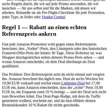
sechs Regeln durch, die wir auf jede Promo anwenden, die wir
launchen — für uns selbst und für die Marken, mit denen wir
arbeiten. Behandle sie als Pre-Flight-Checkliste für jede Promotion,
jedes Typs, in Seller oder
Vendor Central
.
Regel 1 — Rabatt an einen echten
Referenzpreis ankern
Fast jede Amazon-Promotion wird gegen einen Referenzpreis
berechnet: den „Vorher“-Preis, den Listenpreis oder den historischen
Featured-Offer-Preis der letzten 30 Tage. Diese Referenz ist, was
Shopper durchgestrichen neben deinem Promo-Preis sehen — und
woran Amazon entscheidet, ob dein Deal überhaupt als Deal
qualifiziert.
Das Problem: Den Referenzpreis setzt du nicht einmal und vergisst
ihn. Amazon berechnet ihn täglich neu. Hast du sechs Wochen bei
19,90 EUR verkauft und reichst einen
Lightning Deal
bei 17,90
EUR ein, kann Amazon entscheiden, dass der „echte“ Preis 19,90
EUR ist, die Ersparnis rund 10 % beträgt — und der Deal sich nicht
zum Bewerben lohnt. Das Deal-Page-Badge, mit dem du Traffic
generieren wolltest, erscheint nie, und du hast effektiv deinen
Bestandskunden 10 % Rabatt für nichts geschenkt.