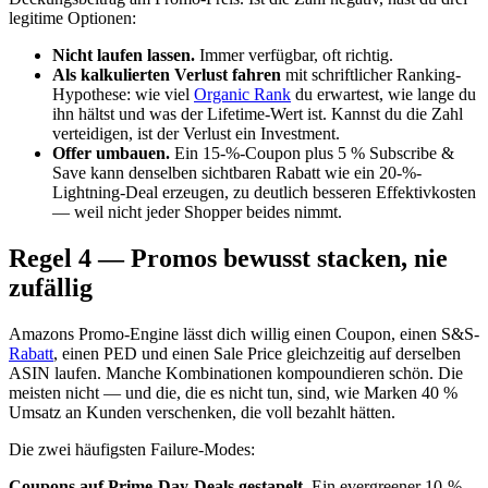
legitime Optionen:
Nicht laufen lassen.
Immer verfügbar, oft richtig.
Als kalkulierten Verlust fahren
mit schriftlicher Ranking-
Hypothese: wie viel
Organic Rank
du erwartest, wie lange du
ihn hältst und was der Lifetime-Wert ist. Kannst du die Zahl
verteidigen, ist der Verlust ein Investment.
Offer umbauen.
Ein 15-%-Coupon plus 5 % Subscribe &
Save kann denselben sichtbaren Rabatt wie ein 20-%-
Lightning-Deal erzeugen, zu deutlich besseren Effektivkosten
— weil nicht jeder Shopper beides nimmt.
Regel 4 — Promos bewusst stacken, nie
zufällig
Amazons Promo-Engine lässt dich willig einen Coupon, einen S&S-
Rabatt
, einen PED und einen Sale Price gleichzeitig auf derselben
ASIN laufen. Manche Kombinationen kompoundieren schön. Die
meisten nicht — und die, die es nicht tun, sind, wie Marken 40 %
Umsatz an Kunden verschenken, die voll bezahlt hätten.
Die zwei häufigsten Failure-Modes:
Coupons auf Prime-Day-Deals gestapelt.
Ein evergreener 10-%-