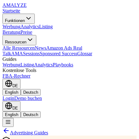
AMA
LYZE
Startseite
Funktionen
Werbung
Analytics
Listing
Beratung
Preise
Ressourcen
Alle Ressourcen
News
Amazon Ads Real
Talk
AMASessions
Sponsored Success
Glossar
Guides
Werbung
Listing
Analytics
Playbooks
Kostenlose Tools
FBA-Rechner
DE
English
Deutsch
Login
Demo buchen
DE
English
Deutsch
Advertising Guides