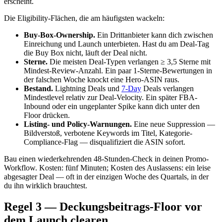
erscheint.
Die Eligibility-Flächen, die am häufigsten wackeln:
Buy-Box-Ownership.
Ein Drittanbieter kann dich zwischen
Einreichung und Launch unterbieten. Hast du am Deal-Tag
die Buy Box nicht, läuft der Deal nicht.
Sterne.
Die meisten Deal-Typen verlangen ≥ 3,5 Sterne mit
Mindest-Review-Anzahl. Ein paar 1-Sterne-Bewertungen in
der falschen Woche knockt eine Hero-ASIN raus.
Bestand.
Lightning Deals und
7-Day
Deals verlangen
Mindestlevel relativ zur Deal-Velocity. Ein später FBA-
Inbound oder ein ungeplanter Spike kann dich unter den
Floor drücken.
Listing- und Policy-Warnungen.
Eine neue Suppression —
Bildverstoß, verbotene Keywords im Titel, Kategorie-
Compliance-Flag — disqualifiziert die ASIN sofort.
Bau einen wiederkehrenden 48-Stunden-Check in deinen Promo-
Workflow. Kosten: fünf Minuten; Kosten des Auslassens: ein leise
abgesagter Deal — oft in der einzigen Woche des Quartals, in der
du ihn wirklich brauchtest.
Regel 3 — Deckungsbeitrags-Floor vor
dem Launch clearen