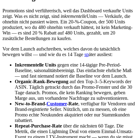
Promotions sind verführerisch, weil das Dashboard verkaufte Units
zeigt. Was es nicht zeigt, sind
inkrementelle
Units — Verkäufe, die
ohnehin nicht passiert wären. Ein 20-%-Coupon, der 500 Units
produziert, wo du 480 ohnehin verkauft hättest, ist kein Marketing-
Win — es sind 20 % Rabatt auf 480 Units, gezahlt, um 20
zusätzliche Bestellungen zu kaufen.
Vor dem Launch aufschreiben, welches davon du tatsächlich
bewegen willst — und wie du es 14 Tage
sp
äter ausliest:
Inkrementelle Units
gegen eine 14-tägige Pre-Period-
Baseline, saisonalitätsbereinigt. Das einfachste ehrliche Maß
— und fast niemand notiert die Baseline vor dem Launch.
Organic-Rank-Bewegung
auf den Top-3–5-Keywords der
ASIN. Täglich getrackt durch das Promo-Fenster und die 30
Tage danach. Promos, die kein Ranking bewegen, geben
Marge aus, um vorhandene Nachfrage zu subventionieren.
New-to-Brand-
Customer
-Rate
, verfügbar für Vendoren und
Brand-registrierte Seller. Nützlich, um zu messen, ob eine
Promo echte Neukunden akquiriert oder nur Stammkunden
rabattiert.
Repeat-Purchase-Rate
über die nächsten 60 Tage. Die
Metrik, die einen Lightning Deal von einem Einmal-Umsatz-
Event zu einem LTV-Instrument macht — wenn du sie misst.