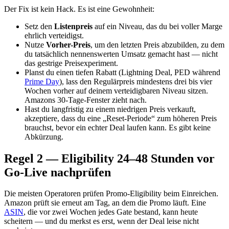
Der Fix ist kein Hack. Es ist eine Gewohnheit:
Setz den
Listenpreis
auf ein Niveau, das du bei voller Marge
ehrlich verteidigst.
Nutze
Vorher-Preis
, um den letzten Preis abzubilden, zu dem
du tatsächlich nennenswerten Umsatz gemacht hast — nicht
das gestrige Preisexperiment.
Planst du einen tiefen Rabatt (Lightning Deal, PED während
Prime Day
), lass den Regulärpreis mindestens drei bis vier
Wochen vorher auf deinem verteidigbaren Niveau sitzen.
Amazons 30-Tage-Fenster zieht nach.
Hast du langfristig zu einem niedrigen Preis verkauft,
akzeptiere, dass du eine „Reset-Periode“ zum höheren Preis
brauchst, bevor ein echter Deal laufen kann. Es gibt keine
Abkürzung.
Regel 2 — Eligibility 24–48 Stunden vor
Go-Live nachprüfen
Die meisten Operatoren prüfen Promo-Eligibility beim Einreichen.
Amazon prüft sie erneut am Tag, an dem die Promo läuft. Eine
ASIN
, die vor zwei Wochen jedes Gate bestand, kann heute
scheitern — und du merkst es erst, wenn der Deal leise nicht