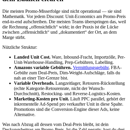
Die meisten Promo-Misserfolge sind nicht operational — sie sind
Mathematik. Vor jedem Discount: Unit-Economics am Promo-Preis
end-to-end aufschreiben. Die meisten Teams überspringen das, weil
die Rechnung „offensichtlich“ wirkt; in der Praxis ist die Lücke
zwischen „offensichtlich“ und „dokumentiert“ der Ort, an dem
Marge stirbt.
Nützliche Struktur:
Landed Unit Cost.
Ware, Inbound-Fracht, Importzölle, Per-
Unit-Warehouse-Handling, Prep-Gebühren, Labelling.
Amazons variable Gebühren.
Vermittlungsgebühr
, FBA-
Gebühr zum Deal-Preis, Dim-Weight-Aufschläge, falls du
nah an einer Tier-Grenze bist.
Variable Overheads.
Langzeitlager, Retouren-Rückstellung
(echte Kategorie-Retourenrate, nicht der Wunsch-
Durchschnitt), Restocking- und Reverse-Logistics-Kosten.
Marketing-Kosten pro Unit.
Läuft PPC parallel, gehört der
inkrementelle Ad-Spend pro verkaufter Unit in diese Spalte.
Promotions sind die Conversion-Engine dieser Ads, keine
Alternative.
Was nach Abzug all dessen vom Deal-Preis bleibt, ist dein
Deckungsbeitrag am Promo-Preis. Ist die Zahl negativ, hast du drei