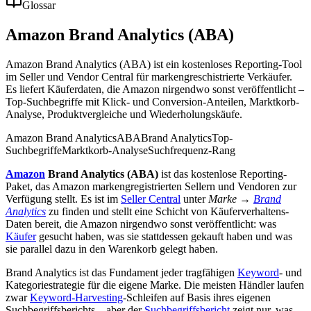
Glossar
Amazon Brand Analytics (ABA)
Amazon Brand Analytics (ABA) ist ein kostenloses Reporting-Tool
im Seller und Vendor Central für markengreschistrierte Verkäufer.
Es liefert Käuferdaten, die Amazon nirgendwo sonst veröffentlicht –
Top-Suchbegriffe mit Klick- und Conversion-Anteilen, Marktkorb-
Analyse, Produktvergleiche und Wiederholungskäufe.
Amazon Brand Analytics
ABA
Brand Analytics
Top-
Suchbegriffe
Marktkorb-Analyse
Suchfrequenz-Rang
Amazon
Brand Analytics (ABA)
ist das kostenlose Reporting-
Paket, das Amazon markengregistrierten Sellern und Vendoren zur
Verfügung stellt. Es ist im
Seller Central
unter
Marke →
Brand
Analytics
zu finden und stellt eine Schicht von Käuferverhaltens-
Daten bereit, die Amazon nirgendwo sonst veröffentlicht: was
Käufer
gesucht haben, was sie stattdessen gekauft haben und was
sie parallel dazu in den Warenkorb gelegt haben.
Brand Analytics ist das Fundament jeder tragfähigen
Keyword
- und
Kategoriestrategie für die eigene Marke. Die meisten Händler laufen
zwar
Keyword-Harvesting
-Schleifen auf Basis ihres eigenen
Suchbegriffsberichts – aber der
Suchbegriffsbericht
zeigt nur, was