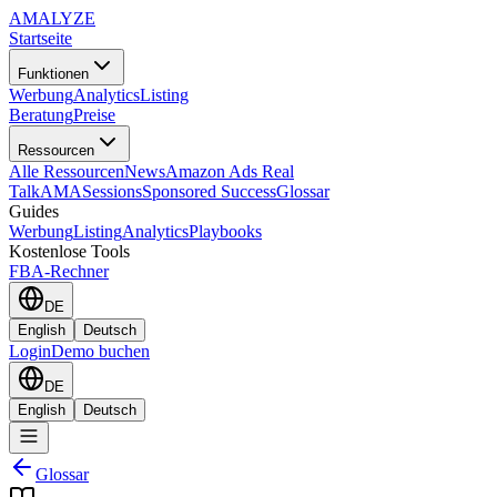
AMA
LYZE
Startseite
Funktionen
Werbung
Analytics
Listing
Beratung
Preise
Ressourcen
Alle Ressourcen
News
Amazon Ads Real
Talk
AMASessions
Sponsored Success
Glossar
Guides
Werbung
Listing
Analytics
Playbooks
Kostenlose Tools
FBA-Rechner
DE
English
Deutsch
Login
Demo buchen
DE
English
Deutsch
Glossar