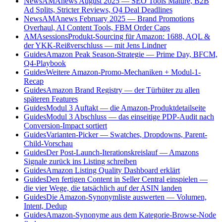
News
AMAnews August 2025 — SEO Tools Mature, B2B
Ad Splits, Stricter Reviews, Q4 Deal Deadlines
News
AMAnews February 2025 — Brand Promotions
Overhaul, AI Content Tools, FBM Order Caps
AMAsessions
Produkt-Sourcing für Amazon: 1688, AQL &
der YKK-Reißverschluss — mit Jens Lindner
Guides
Amazon Peak Season-Strategie — Prime Day, BFCM,
Q4-Playbook
Guides
Weitere Amazon-Promo-Mechaniken + Modul-1-
Recap
Guides
Amazon Brand Registry — der Türhüter zu allen
späteren Features
Guides
Modul 3 Auftakt — die Amazon-Produktdetailseite
Guides
Modul 3 Abschluss — das einseitige PDP-Audit nach
Conversion-Impact sortiert
Guides
Varianten-Picker — Swatches, Dropdowns, Parent-
Child-Vorschau
Guides
Der Post-Launch-Iterationskreislauf — Amazons
Signale zurück ins Listing schreiben
Guides
Amazon Listing Quality Dashboard erklärt
Guides
Den fertigen Content in Seller Central einspielen —
die vier Wege, die tatsächlich auf der ASIN landen
Guides
Die Amazon-Synonymliste auswerten — Volumen,
Intent, Dedup
Guides
Amazon-Synonyme aus dem Kategorie-Browse-Node