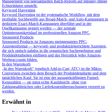
Management von tagesaktuellen Batch-Reports auf intraday-fähige
Echtzeitdaten umstellt.
Keyword Harvesting
Keyword Harvesting ist der systematische Workflow, mit dem
profitable Suchbegriffe aus Broad-Match- und Auto-Kampagnen in
dedizierte Exact-Match-Kampagnen überführt und in der
Quellkampagne negiert werden — der zentrale
Optimierungskreislauf im professionellen Amazon PPC.
Sponsored Products
Sponsored Products ist Amazons meistgenutztes PPC-
Anzeigenformat — keyword- und produktzielgerichtete Anzeigen,
die sich optisch nahtlos in die organischen Suchergebnisse und
Produktdetailseiten einfügen und das Herzstück jedes Amazon-
Werbeaccounts bilden.
In den Warenkorb
„In den Warenkorb" (englisch Add-to-Cart, ATC) ist die Mikro-
Conversion zwischen dem Besuch der Produktdetailseite und dem
tatsächlichen Kauf. Sie ist eine der aussagekräftigsten Funnel-
Kennzahlen — sie misst echte Kaufabsicht, ohne von
Zahlungsabbrüchen oder Lieferkostenüberraschungen verzerrt zu
werden.
Erwähnt in