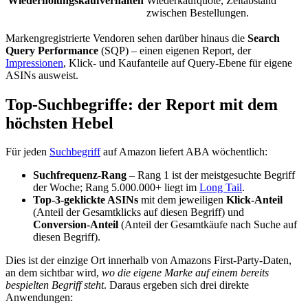
Wiederholungskaufverhalten
Wiederkaufquote, Zeitabstand
zwischen Bestellungen.
Markengregistrierte Vendoren sehen darüber hinaus die
Search
Query Performance
(SQP) – einen eigenen Report, der
Impressionen
, Klick- und Kaufanteile auf Query-Ebene für eigene
ASINs ausweist.
Top-Suchbegriffe: der Report mit dem
höchsten Hebel
Für jeden
Suchbegriff
auf Amazon liefert ABA wöchentlich:
Suchfrequenz-Rang
– Rang 1 ist der meistgesuchte Begriff
der Woche; Rang 5.000.000+ liegt im
Long Tail
.
Top-3-geklickte ASINs
mit dem jeweiligen
Klick-Anteil
(Anteil der Gesamtklicks auf diesen Begriff) und
Conversion-Anteil
(Anteil der Gesamtkäufe nach Suche auf
diesen Begriff).
Dies ist der einzige Ort innerhalb von Amazons First-Party-Daten,
an dem sichtbar wird,
wo die eigene Marke auf einem bereits
bespielten Begriff steht
. Daraus ergeben sich drei direkte
Anwendungen: