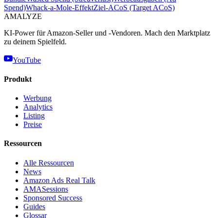
Spend)
Whack-a-Mole-Effekt
Ziel-ACoS (Target ACoS)
AMA
LYZE
KI-Power für Amazon-Seller und -Vendoren. Mach den Marktplatz
zu deinem Spielfeld.
YouTube
Produkt
Werbung
Analytics
Listing
Preise
Ressourcen
Alle Ressourcen
News
Amazon Ads Real Talk
AMASessions
Sponsored Success
Guides
Glossar