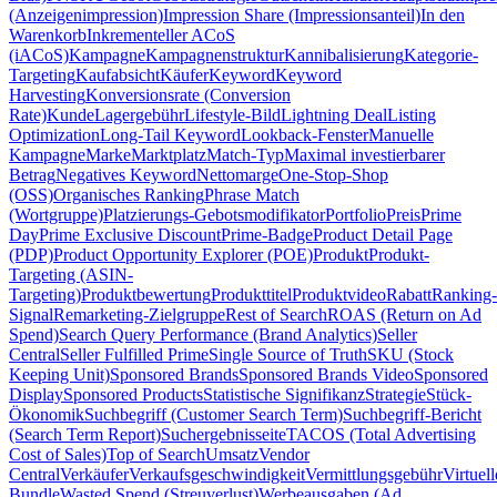
(Anzeigenimpression)
Impression Share (Impressionsanteil)
In den
Warenkorb
Inkrementeller ACoS
(iACoS)
Kampagne
Kampagnenstruktur
Kannibalisierung
Kategorie-
Targeting
Kaufabsicht
Käufer
Keyword
Keyword
Harvesting
Konversionsrate (Conversion
Rate)
Kunde
Lagergebühr
Lifestyle-Bild
Lightning Deal
Listing
Optimization
Long-Tail Keyword
Lookback-Fenster
Manuelle
Kampagne
Marke
Marktplatz
Match-Typ
Maximal investierbarer
Betrag
Negatives Keyword
Nettomarge
One-Stop-Shop
(OSS)
Organisches Ranking
Phrase Match
(Wortgruppe)
Platzierungs-Gebotsmodifikator
Portfolio
Preis
Prime
Day
Prime Exclusive Discount
Prime-Badge
Product Detail Page
(PDP)
Product Opportunity Explorer (POE)
Produkt
Produkt-
Targeting (ASIN-
Targeting)
Produktbewertung
Produkttitel
Produktvideo
Rabatt
Ranking-
Signal
Remarketing-Zielgruppe
Rest of Search
ROAS (Return on Ad
Spend)
Search Query Performance (Brand Analytics)
Seller
Central
Seller Fulfilled Prime
Single Source of Truth
SKU (Stock
Keeping Unit)
Sponsored Brands
Sponsored Brands Video
Sponsored
Display
Sponsored Products
Statistische Signifikanz
Strategie
Stück-
Ökonomik
Suchbegriff (Customer Search Term)
Suchbegriff-Bericht
(Search Term Report)
Suchergebnisseite
TACOS (Total Advertising
Cost of Sales)
Top of Search
Umsatz
Vendor
Central
Verkäufer
Verkaufsgeschwindigkeit
Vermittlungsgebühr
Virtuell
Bundle
Wasted Spend (Streuverlust)
Werbeausgaben (Ad