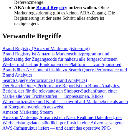
Referenzmenge.
ABA ohne
Brand Registry
nutzen wollen.
Ohne
Markenregistrierung gibt es keinen ABA-Zugang. Die
Registrierung ist der erste Schritt; alles andere ist
nachgelagert.
Verwandte Begriffe
Brand Registry (Amazon Markenregistrierung)
Brand Registry ist Amazons Markenschutzprogramm und
gleichzeitig der Zugangscode für nahezu alle fortgeschrittenen
Werbe- und Listing-Funktionen der Plattform — von Sponsored
Brands über A+ Content bis hin zu Search Query Performance und
Brand Analytics.
Search Query Performance (Brand Analytics)
Der Search Query Performance Report ist ein Brand-Analytics-
Bericht, der für die relevantesten Shopper-Suchanfragen einer
Marke alle vier Trichterstufen — Impressionen, Klicks,
Warenkorbzusätze und Käufe — sowohl auf Markenebene als auch
im Kategorienvergleich ausweist.
Amazon Marketing Stream
Amazon Marketing Stream ist ein Near-Realtime-Datenfeed, der
Werbeleistungsdaten stündlich per Push in eine Advertiser-eigene
AWS-Infrastruktur liefert — und damit das operative PPC-