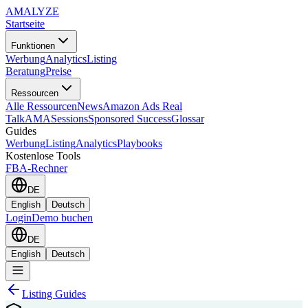
AMA
LYZE
Startseite
Funktionen
Werbung
Analytics
Listing
Beratung
Preise
Ressourcen
Alle Ressourcen
News
Amazon Ads Real
Talk
AMASessions
Sponsored Success
Glossar
Guides
Werbung
Listing
Analytics
Playbooks
Kostenlose Tools
FBA-Rechner
DE
English
Deutsch
Login
Demo buchen
DE
English
Deutsch
Listing Guides