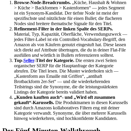
Browse-Node-Breadcrumbs.
„Küche, Haushalt & Wohnen
> Küche > Backformen > Kastenformen“ — jedes Segment
ist ein Synonym-Kandidat. Der tiefste Node ist meist der
spezifischste und nützlichste für einen Bullet; die flacheren
Nodes sind breitere thematische Signale für den Titel.
Refinement-Filter in der linken Spalte des SERPs.
Material, Typ, Kapazität, Oberfläche, Verwendungszweck —
jedes Filter-Label ist ein Controlled-Vocabulary-Begriff, den
Amazon als von Käufern genutzt eingestuft hat. Diese lassen
sich direkt auf Attribute übertragen, die du in deiner Flat-File
ausfüllen
und
wörtlich in Bullets referenzieren solltest.
Top-
Seller
-Titel der Kategorie.
Die ersten zwei Seiten
organischer SERP für die Hauptanfrage der Kategorie
abrufen. Die Titel lesen. Die Muster wiederholen sich —
„Kastenform aus Emaille mit Griffen“, „antihaft
Brotbackform 2er-Set“ — und die wiederkehrenden
Teilstrings sind die Synonyme, die die leistungsstärksten
Listings der Kategorie bereits validiert haben.
„Kunden kauften auch“- und „Wird oft zusammen
gekauft“-Karussells.
Die Produktnamen in diesen Karussells
sind durch Amazons kollaboratives Filtern eng mit deiner
Kategorie verwandt. Synonyme, die über mehrere Karussells
hinweg wiederkehren, sind hochkonfidente Kandidaten.
Der Fünf-Minuten-Walkthrough