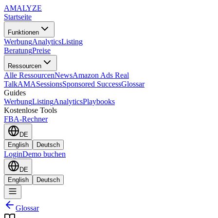
AMA
LYZE
Startseite
Funktionen
Werbung
Analytics
Listing
Beratung
Preise
Ressourcen
Alle Ressourcen
News
Amazon Ads Real
Talk
AMASessions
Sponsored Success
Glossar
Guides
Werbung
Listing
Analytics
Playbooks
Kostenlose Tools
FBA-Rechner
DE
English
Deutsch
Login
Demo buchen
DE
English
Deutsch
Glossar