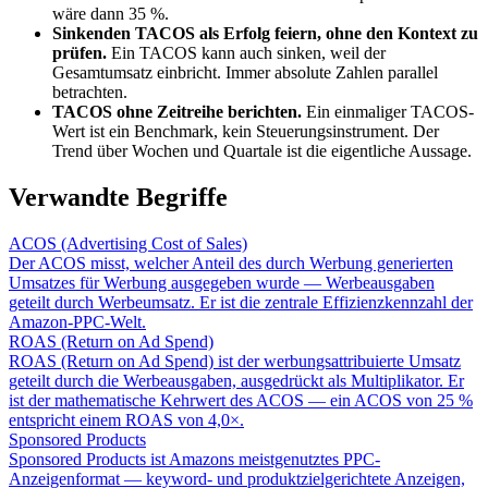
wäre dann 35 %.
Sinkenden TACOS als Erfolg feiern, ohne den Kontext zu
prüfen.
Ein TACOS kann auch sinken, weil der
Gesamtumsatz einbricht. Immer absolute Zahlen parallel
betrachten.
TACOS ohne Zeitreihe berichten.
Ein einmaliger TACOS-
Wert ist ein Benchmark, kein Steuerungsinstrument. Der
Trend über Wochen und Quartale ist die eigentliche Aussage.
Verwandte Begriffe
ACOS (Advertising Cost of Sales)
Der ACOS misst, welcher Anteil des durch Werbung generierten
Umsatzes für Werbung ausgegeben wurde — Werbeausgaben
geteilt durch Werbeumsatz. Er ist die zentrale Effizienzkennzahl der
Amazon-PPC-Welt.
ROAS (Return on Ad Spend)
ROAS (Return on Ad Spend) ist der werbungsattribuierte Umsatz
geteilt durch die Werbeausgaben, ausgedrückt als Multiplikator. Er
ist der mathematische Kehrwert des ACOS — ein ACOS von 25 %
entspricht einem ROAS von 4,0×.
Sponsored Products
Sponsored Products ist Amazons meistgenutztes PPC-
Anzeigenformat — keyword- und produktzielgerichtete Anzeigen,