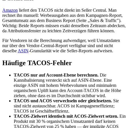
Amazon
liefert den TACOS nicht direkt im Seller Central. Man
rechnet ihn manuell: Werbeausgaben aus dem Kampagnen-Report,
Gesamtumsatz aus dem Business Report (Seite „Sales & Traffic").
Wichtig: Beide Reports müssen exakt denselben Zeitraum abdecken,
da Attributionsfenster zu leichten Zeitverzügen führen können.
Für Vendoren ist die Berechnung aufwendiger, weil Umsatzdaten
nur über den Vendor-Central-Report verfügbar sind und nicht
dieselbe
ASIN
-Granularität wie die Seller-Reports aufweisen.
Häufige TACOS-Fehler
TACOS nur auf Account-Ebene berechnen.
Die
Kannibalisierung versteckt sich auf ASIN-Ebene. Eine
einzige ASIN mit hohem Werbevolumen und minimalem
organischem Uplift kann den Account-TACOS in die Höhe
ziehen, ohne dass es im Durchschnitt sichtbar wird.
TACOS und ACOS verwechseln oder gleichsetzen.
Sie
sind nicht austauschbar. ACOS ist Kampagneneffizienz;
TACOS ist Geschäftseffizienz.
TACOS-Zielwert identisch mit ACOS-Zielwert setzen.
Ein
Produkt mit 30 % organischem Umsatzanteil darf keinen
TACOS-Zielwert von 25 % haben — der implizite ACOS