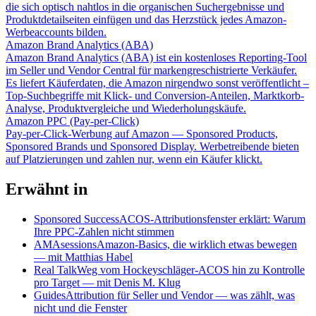
die sich optisch nahtlos in die organischen Suchergebnisse und
Produktdetailseiten einfügen und das Herzstück jedes Amazon-
Werbeaccounts bilden.
Amazon Brand Analytics (ABA)
Amazon Brand Analytics (ABA) ist ein kostenloses Reporting-Tool
im Seller und Vendor Central für markengreschistrierte Verkäufer.
Es liefert Käuferdaten, die Amazon nirgendwo sonst veröffentlicht –
Top-Suchbegriffe mit Klick- und Conversion-Anteilen, Marktkorb-
Analyse, Produktvergleiche und Wiederholungskäufe.
Amazon PPC (Pay-per-Click)
Pay-per-Click-Werbung auf Amazon — Sponsored Products,
Sponsored Brands und Sponsored Display. Werbetreibende bieten
auf Platzierungen und zahlen nur, wenn ein Käufer klickt.
Erwähnt in
Sponsored Success
ACOS-Attributionsfenster erklärt: Warum
Ihre PPC-Zahlen nicht stimmen
AMAsessions
Amazon-Basics, die wirklich etwas bewegen
— mit Matthias Habel
Real Talk
Weg vom Hockeyschläger-ACOS hin zu Kontrolle
pro Target — mit Denis M. Klug
Guides
Attribution für Seller und Vendor — was zählt, was
nicht und die Fenster