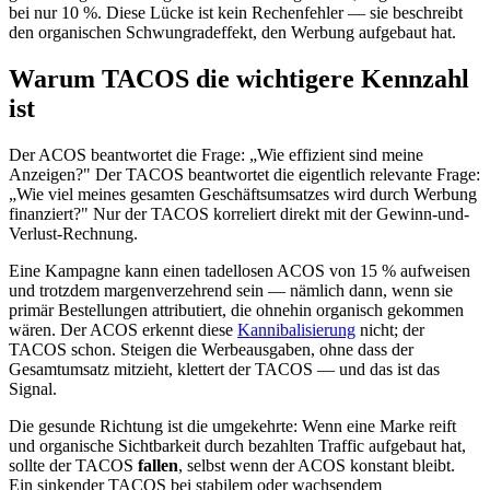
bei nur 10 %. Diese Lücke ist kein Rechenfehler — sie beschreibt
den organischen Schwungradeffekt, den Werbung aufgebaut hat.
Warum TACOS die wichtigere Kennzahl
ist
Der ACOS beantwortet die Frage: „Wie effizient sind meine
Anzeigen?" Der TACOS beantwortet die eigentlich relevante Frage:
„Wie viel meines gesamten Geschäftsumsatzes wird durch Werbung
finanziert?" Nur der TACOS korreliert direkt mit der Gewinn-und-
Verlust-Rechnung.
Eine Kampagne kann einen tadellosen ACOS von 15 % aufweisen
und trotzdem margenverzehrend sein — nämlich dann, wenn sie
primär Bestellungen attributiert, die ohnehin organisch gekommen
wären. Der ACOS erkennt diese
Kannibalisierung
nicht; der
TACOS schon. Steigen die Werbeausgaben, ohne dass der
Gesamtumsatz mitzieht, klettert der TACOS — und das ist das
Signal.
Die gesunde Richtung ist die umgekehrte: Wenn eine Marke reift
und organische Sichtbarkeit durch bezahlten Traffic aufgebaut hat,
sollte der TACOS
fallen
, selbst wenn der ACOS konstant bleibt.
Ein sinkender TACOS bei stabilem oder wachsendem