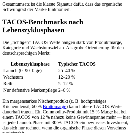
Gesamtumsatz ist die klarste Signatur dafür, dass das organische
Schwungrad der Marke funktioniert.
TACOS-Benchmarks nach
Lebenszyklusphasen
Die „richtigen" TACOS-Werte hängen stark von Produktmarge,
Kategorie und Wachstumsziel ab. Als grobe Orientierung für den
deutschsprachigen Markt:
Lebenszyklusphase
Typischer TACOS
Launch (0–90 Tage)
25–40 %
Wachstum
12–20 %
Reife
5–12 %
Nur defensive Markenpflege
2–6 %
Ein margenstarkes Nischenprodukt (z. B. hochpreisiges
Küchenutensil, 60 %
Bruttomarge
) kann höhere TACOS-Werte
dauerhaft tragen. Ein Commodity-Produkt mit 15 % Marge hat bei
einem TACOS von 12 % nahezu keine Gewinnspanne mehr — hier
ist jede Launch-Phase mit 30 % TACOS ein bewusstes Investment,
das sich nur rechnet, wenn die organische Phase diesen Vorschuss