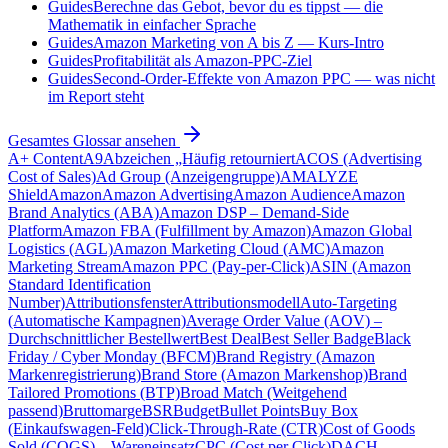
Guides
Berechne das Gebot, bevor du es tippst — die
Mathematik in einfacher Sprache
Guides
Amazon Marketing von A bis Z — Kurs-Intro
Guides
Profitabilität als Amazon-PPC-Ziel
Guides
Second-Order-Effekte von Amazon PPC — was nicht
im Report steht
Gesamtes Glossar ansehen
A+ Content
A9
Abzeichen „Häufig retourniert
ACOS (Advertising
Cost of Sales)
Ad Group (Anzeigengruppe)
AMALYZE
Shield
Amazon
Amazon Advertising
Amazon Audience
Amazon
Brand Analytics (ABA)
Amazon DSP – Demand-Side
Platform
Amazon FBA (Fulfillment by Amazon)
Amazon Global
Logistics (AGL)
Amazon Marketing Cloud (AMC)
Amazon
Marketing Stream
Amazon PPC (Pay-per-Click)
ASIN (Amazon
Standard Identification
Number)
Attributionsfenster
Attributionsmodell
Auto-Targeting
(Automatische Kampagnen)
Average Order Value (AOV) –
Durchschnittlicher Bestellwert
Best Deal
Best Seller Badge
Black
Friday / Cyber Monday (BFCM)
Brand Registry (Amazon
Markenregistrierung)
Brand Store (Amazon Markenshop)
Brand
Tailored Promotions (BTP)
Broad Match (Weitgehend
passend)
Bruttomarge
BSR
Budget
Bullet Points
Buy Box
(Einkaufswagen-Feld)
Click-Through-Rate (CTR)
Cost of Goods
Sold (COGS) – Wareneinsatz
CPC (Cost per Click)
DACH-