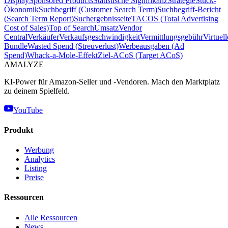
Display
Sponsored Products
Statistische Signifikanz
Strategie
Stück-
Ökonomik
Suchbegriff (Customer Search Term)
Suchbegriff-Bericht
(Search Term Report)
Suchergebnisseite
TACOS (Total Advertising
Cost of Sales)
Top of Search
Umsatz
Vendor
Central
Verkäufer
Verkaufsgeschwindigkeit
Vermittlungsgebühr
Virtuell
Bundle
Wasted Spend (Streuverlust)
Werbeausgaben (Ad
Spend)
Whack-a-Mole-Effekt
Ziel-ACoS (Target ACoS)
AMA
LYZE
KI-Power für Amazon-Seller und -Vendoren. Mach den Marktplatz
zu deinem Spielfeld.
YouTube
Produkt
Werbung
Analytics
Listing
Preise
Ressourcen
Alle Ressourcen
News