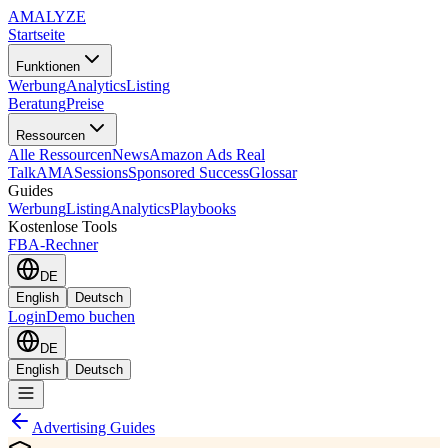
AMA
LYZE
Startseite
Funktionen
Werbung
Analytics
Listing
Beratung
Preise
Ressourcen
Alle Ressourcen
News
Amazon Ads Real
Talk
AMASessions
Sponsored Success
Glossar
Guides
Werbung
Listing
Analytics
Playbooks
Kostenlose Tools
FBA-Rechner
DE
English
Deutsch
Login
Demo buchen
DE
English
Deutsch
Advertising Guides