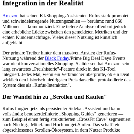
Integration in der Realität
Amazon
hat seinen KI-Shopping-Assistenten Rufus stark promotet
und schwindelerregende Nutzungszahlen — berühmt: rund 860
Millionen — kommuniziert. Eine tiefere Analyse offenbart jedoch
eine erhebliche Lücke zwischen den gemeldeten Metriken und der
echten Kundennachfrage. Vieles dieser Nutzung ist künstlich
aufgebläht.
Der primäre Treiber hinter dem massiven Anstieg der Rufus-
Nutzung während der
Black Friday
/Prime Big Deal Days-Events
war nicht konversationelles Shopping. Stattdessen hat Amazon sein
lang erwartetes „Preishistorie"-Feature direkt in das KI-Tool
integriert. Jedes Mal, wenn ein Verbraucher überprüfte, ob ein Deal
wirklich den historisch niedrigsten Preis darstellte, protokollierte das
System dies als „Rufus-Interaktion".
Der Wandel hin zu „Scrollen und Kaufen"
Rufus fungiert jetzt als persistenter Sidebar-Assistent und kann
vollständig benutzerdefinierte „Shopping Guides" generieren —
zum Beispiel einen fertig strukturierten „CrossFit Cave" segmentiert
nach Niedrig-, Mittel- und Hochbudget-Stufen. Das schafft ein
abgeschlossenes Scrollen-Ökosystem, in dem Nutzer Produkte