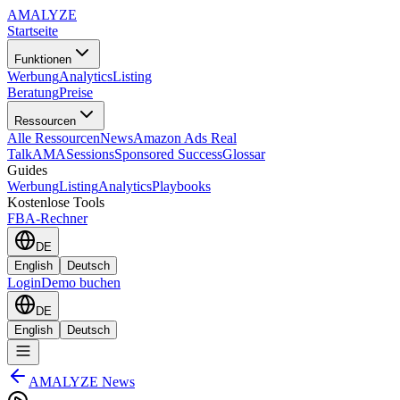
AMA
LYZE
Startseite
Funktionen
Werbung
Analytics
Listing
Beratung
Preise
Ressourcen
Alle Ressourcen
News
Amazon Ads Real
Talk
AMASessions
Sponsored Success
Glossar
Guides
Werbung
Listing
Analytics
Playbooks
Kostenlose Tools
FBA-Rechner
DE
English
Deutsch
Login
Demo buchen
DE
English
Deutsch
AMALYZE News