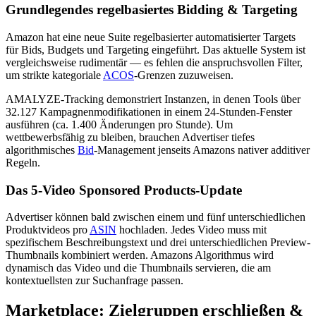
Grundlegendes regelbasiertes Bidding & Targeting
Amazon hat eine neue Suite regelbasierter automatisierter Targets
für Bids, Budgets und Targeting eingeführt. Das aktuelle System ist
vergleichsweise rudimentär — es fehlen die anspruchsvollen Filter,
um strikte kategoriale
ACOS
-Grenzen zuzuweisen.
AMALYZE-Tracking demonstriert Instanzen, in denen Tools über
32.127 Kampagnenmodifikationen in einem 24-Stunden-Fenster
ausführen (ca. 1.400 Änderungen pro Stunde). Um
wettbewerbsfähig zu bleiben, brauchen Advertiser tiefes
algorithmisches
Bid
-Management jenseits Amazons nativer additiver
Regeln.
Das 5-Video Sponsored Products-Update
Advertiser können bald zwischen einem und fünf unterschiedlichen
Produktvideos pro
ASIN
hochladen. Jedes Video muss mit
spezifischem Beschreibungstext und drei unterschiedlichen Preview-
Thumbnails kombiniert werden. Amazons Algorithmus wird
dynamisch das Video und die Thumbnails servieren, die am
kontextuellsten zur Suchanfrage passen.
Marketplace: Zielgruppen erschließen &