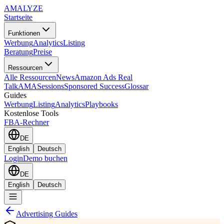
AMA
LYZE
Startseite
Funktionen
Werbung
Analytics
Listing
Beratung
Preise
Ressourcen
Alle Ressourcen
News
Amazon Ads Real
Talk
AMASessions
Sponsored Success
Glossar
Guides
Werbung
Listing
Analytics
Playbooks
Kostenlose Tools
FBA-Rechner
DE
English
Deutsch
Login
Demo buchen
DE
English
Deutsch
Advertising Guides