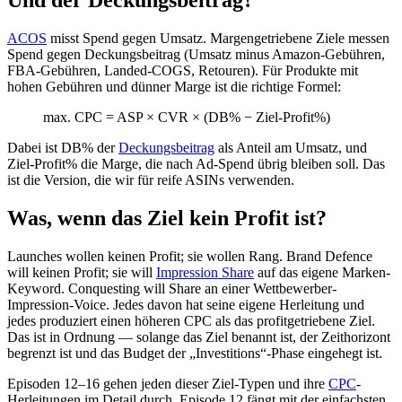
Und der Deckungsbeitrag?
ACOS
misst Spend gegen Umsatz. Margengetriebene Ziele messen
Spend gegen Deckungsbeitrag (Umsatz minus Amazon-Gebühren,
FBA-Gebühren, Landed-COGS, Retouren). Für Produkte mit
hohen Gebühren und dünner Marge ist die richtige Formel:
max. CPC = ASP × CVR × (DB% − Ziel-Profit%)
Dabei ist DB% der
Deckungsbeitrag
als Anteil am Umsatz, und
Ziel-Profit% die Marge, die nach Ad-Spend übrig bleiben soll. Das
ist die Version, die wir für reife ASINs verwenden.
Was, wenn das Ziel kein Profit ist?
Launches wollen keinen Profit; sie wollen Rang. Brand Defence
will keinen Profit; sie will
Impression Share
auf das eigene Marken-
Keyword. Conquesting will Share an einer Wettbewerber-
Impression-Voice. Jedes davon hat seine eigene Herleitung und
jedes produziert einen höheren CPC als das profitgetriebene Ziel.
Das ist in Ordnung — solange das Ziel benannt ist, der Zeithorizont
begrenzt ist und das Budget der „Investitions“-Phase eingehegt ist.
Episoden 12–16 gehen jeden dieser Ziel-Typen und ihre
CPC
-
Herleitungen im Detail durch. Episode 12 fängt mit der einfachsten