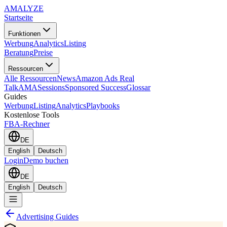
AMA
LYZE
Startseite
Funktionen
Werbung
Analytics
Listing
Beratung
Preise
Ressourcen
Alle Ressourcen
News
Amazon Ads Real
Talk
AMASessions
Sponsored Success
Glossar
Guides
Werbung
Listing
Analytics
Playbooks
Kostenlose Tools
FBA-Rechner
DE
English
Deutsch
Login
Demo buchen
DE
English
Deutsch
Advertising Guides