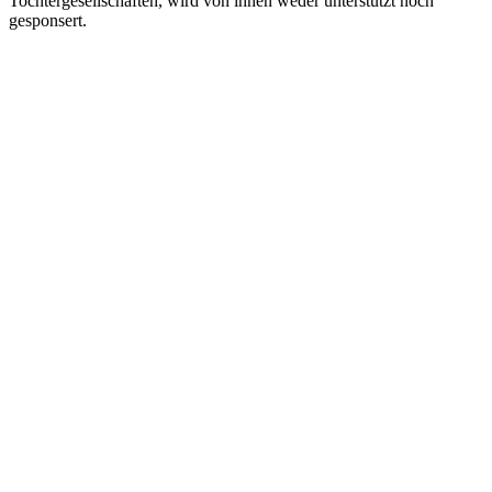
Tochtergesellschaften, wird von ihnen weder unterstützt noch
gesponsert.