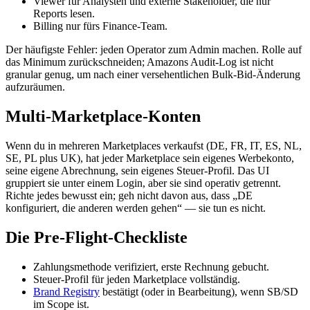
Viewer für Analysten und externe Stakeholder, die nur
Reports lesen.
Billing nur fürs Finance-Team.
Der häufigste Fehler: jeden Operator zum Admin machen. Rolle auf
das Minimum zurückschneiden; Amazons Audit-Log ist nicht
granular genug, um nach einer versehentlichen Bulk-Bid-Änderung
aufzuräumen.
Multi-Marketplace-Konten
Wenn du in mehreren Marketplaces verkaufst (DE, FR, IT, ES, NL,
SE, PL plus UK), hat jeder Marketplace sein eigenes Werbekonto,
seine eigene Abrechnung, sein eigenes Steuer-Profil. Das UI
gruppiert sie unter einem Login, aber sie sind operativ getrennt.
Richte jedes bewusst ein; geh nicht davon aus, dass „DE
konfiguriert, die anderen werden gehen“ — sie tun es nicht.
Die Pre-Flight-Checkliste
Zahlungsmethode verifiziert, erste Rechnung gebucht.
Steuer-Profil für jeden Marketplace vollständig.
Brand Registry
bestätigt (oder in Bearbeitung), wenn SB/SD
im Scope ist.