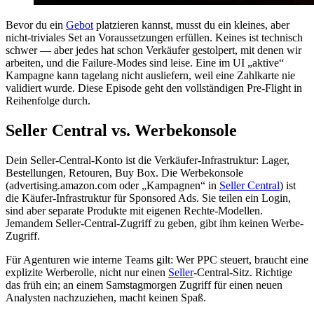
Bevor du ein
Gebot
platzieren kannst, musst du ein kleines, aber
nicht-triviales Set an Voraussetzungen erfüllen. Keines ist technisch
schwer — aber jedes hat schon Verkäufer gestolpert, mit denen wir
arbeiten, und die Failure-Modes sind leise. Eine im UI „aktive“
Kampagne kann tagelang nicht ausliefern, weil eine Zahlkarte nie
validiert wurde. Diese Episode geht den vollständigen Pre-Flight in
Reihenfolge durch.
Seller Central vs. Werbekonsole
Dein Seller-Central-Konto ist die Verkäufer-Infrastruktur: Lager,
Bestellungen, Retouren, Buy Box. Die Werbekonsole
(advertising.amazon.com oder „Kampagnen“ in
Seller Central
) ist
die Käufer-Infrastruktur für Sponsored Ads. Sie teilen ein Login,
sind aber separate Produkte mit eigenen Rechte-Modellen.
Jemandem Seller-Central-Zugriff zu geben, gibt ihm keinen Werbe-
Zugriff.
Für Agenturen wie interne Teams gilt: Wer PPC steuert, braucht eine
explizite Werberolle, nicht nur einen
Seller
-Central-Sitz. Richtige
das früh ein; an einem Samstagmorgen Zugriff für einen neuen
Analysten nachzuziehen, macht keinen Spaß.