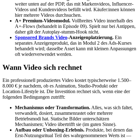
weiter unten auf der PDP, das mit Markenvideos, Influencer-
Videos und Kundenvideos befüllt wird. Käufer:innen können
hier mehrere Videos durchsuchen.
A+ Premium-Videomodul.
Vollbreites Video innerhalb des
A+-Flows (behandelt in Episode 09). Spielt nur bei Antippen,
daher gilt der Autoplay-stumm-Hook nicht.
Sponsored Brands Video
-Anzeigenplatzierung.
Ein
separates Anzeigenprodukt, das in Modul 2 des Ads-Kurses
behandelt wird; dasselbe Asset kann mit kleinen Anpassungen
oft wiederverwendet werden.
Wann Video sich rechnet
Ein professionell produziertes Video kostet typischerweise 1.500–
8.000 € je nachdem, ob es Animation, Studio-Produkt oder
Location-Lifestyle ist. Die Investition rechnet sich, wenn eine der
folgenden Bedingungen zutrifft:
Mechanismus oder Transformation.
Alles, was sich faltet,
verwandelt, dosiert, zusammenrastet oder mehrere
Betriebsmodi hat. Statische Bilder unterschätzen
Mechanismen; Video übertrifft sie (im guten Sinne).
Aufbau oder Unboxing-Erlebnis.
Produkte, bei denen das
Erst-Nutzungsritual Teil des wahrgenommenen Werts ist —