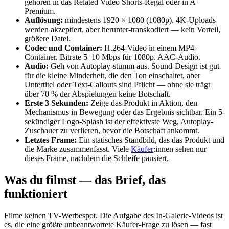
gehören in das Related Video Shorts-Regal oder in A+
Premium.
Auflösung:
mindestens 1920 × 1080 (1080p). 4K-Uploads
werden akzeptiert, aber herunter-transkodiert — kein Vorteil,
größere Datei.
Codec und Container:
H.264-Video in einem MP4-
Container. Bitrate 5–10 Mbps für 1080p. AAC-Audio.
Audio:
Geh von Autoplay-stumm aus. Sound-Design ist gut
für die kleine Minderheit, die den Ton einschaltet, aber
Untertitel oder Text-Callouts sind Pflicht — ohne sie trägt
über 70 % der Abspielungen keine Botschaft.
Erste 3 Sekunden:
Zeige das Produkt in Aktion, den
Mechanismus in Bewegung oder das Ergebnis sichtbar. Ein 5-
sekündiger Logo-Splash ist der effektivste Weg, Autoplay-
Zuschauer zu verlieren, bevor die Botschaft ankommt.
Letztes Frame:
Ein statisches Standbild, das das Produkt und
die Marke zusammenfasst. Viele
Käufer
:innen sehen nur
dieses Frame, nachdem die Schleife pausiert.
Was du filmst — das Brief, das
funktioniert
Filme keinen TV-Werbespot. Die Aufgabe des In-Galerie-Videos ist
es, die eine größte unbeantwortete Käufer-Frage zu lösen — fast