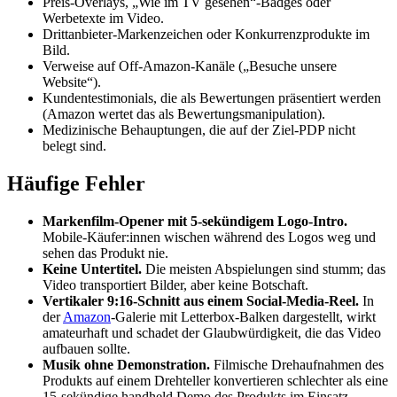
Preis-Overlays, „Wie im TV gesehen“-Badges oder
Werbetexte im Video.
Drittanbieter-Markenzeichen oder Konkurrenzprodukte im
Bild.
Verweise auf Off-Amazon-Kanäle („Besuche unsere
Website“).
Kundentestimonials, die als Bewertungen präsentiert werden
(Amazon wertet das als Bewertungsmanipulation).
Medizinische Behauptungen, die auf der Ziel-PDP nicht
belegt sind.
Häufige Fehler
Markenfilm-Opener mit 5-sekündigem Logo-Intro.
Mobile-Käufer:innen wischen während des Logos weg und
sehen das Produkt nie.
Keine Untertitel.
Die meisten Abspielungen sind stumm; das
Video transportiert Bilder, aber keine Botschaft.
Vertikaler 9:16-Schnitt aus einem Social-Media-Reel.
In
der
Amazon
-Galerie mit Letterbox-Balken dargestellt, wirkt
amateurhaft und schadet der Glaubwürdigkeit, die das Video
aufbauen sollte.
Musik ohne Demonstration.
Filmische Drehaufnahmen des
Produkts auf einem Drehteller konvertieren schlechter als eine
15-sekündige handheld Demo des Produkts im Einsatz.