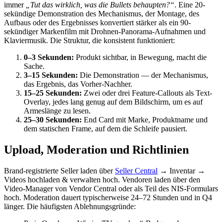
immer
„Tut das wirklich, was die Bullets behaupten?“
. Eine 20-
sekündige Demonstration des Mechanismus, der Montage, des
Aufbaus oder des Ergebnisses konvertiert stärker als ein 90-
sekündiger Markenfilm mit Drohnen-Panorama-Aufnahmen und
Klaviermusik. Die Struktur, die konsistent funktioniert:
0–3 Sekunden:
Produkt sichtbar, in Bewegung, macht die
Sache.
3–15 Sekunden:
Die Demonstration — der Mechanismus,
das Ergebnis, das Vorher-Nachher.
15–25 Sekunden:
Zwei oder drei Feature-Callouts als Text-
Overlay, jedes lang genug auf dem Bildschirm, um es auf
Armeslänge zu lesen.
25–30 Sekunden:
End Card mit Marke, Produktname und
dem statischen Frame, auf dem die Schleife pausiert.
Upload, Moderation und Richtlinien
Brand-registrierte Seller laden über
Seller Central
→ Inventar →
Videos hochladen & verwalten hoch. Vendoren laden über den
Video-Manager von Vendor Central oder als Teil des NIS-Formulars
hoch. Moderation dauert typischerweise 24–72 Stunden und in Q4
länger. Die häufigsten Ablehnungsgründe: