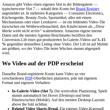
Amazon gibt Video einen eigenen Slot in der Bildergalerie —
typischerweise Slot 7 — sobald dein Konto bei
Brand Registry
angemeldet ist. In mehreren Kategorien — Consumer Electronics,
Küchengeräte, Beauty-Tools, Sportartikel, alles mit einem
Mechanismus oder einer Lernkurve — ist ein fehlendes Video-Tile
inzwischen ein Wettbewerbsnachteil, den Käufer:innen als
„Diese
Marke wirkt nicht seriös“
wahrnehmen. Amazons eigene interne
Daten und die meisten Agentur-Benchmarks beziffern den
Conversion-Lift eines gut produzierten In-Galerie-Videos auf
5–15
%
gegenüber demselben Listing ohne Video. Der Lift ist auf Mobile
am größten, wo der Video-Tile beim Wischen stumm abgespielt
wird.
Wo Video auf der PDP erscheint
Dasselbe Brand-registrierte Konto kann Video an vier
verschiedenen
PDP
-Oberflächen platzieren, jede mit eigenem
Format und eigenem Verhalten:
In-Galerie-Video (Slot 7).
Die wertvollste Platzierung. Spielt
stumm automatisch bei Hover (Desktop) und beim
Hineinwischen (Mobile). Auf den meisten Desktop-Layouts
above the fold sichtbar.
Related Video Shorts-Regal.
Ein eigenes Video-Karussell