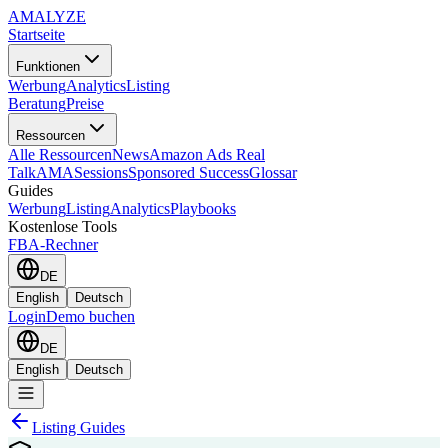
AMA
LYZE
Startseite
Funktionen
Werbung
Analytics
Listing
Beratung
Preise
Ressourcen
Alle Ressourcen
News
Amazon Ads Real
Talk
AMASessions
Sponsored Success
Glossar
Guides
Werbung
Listing
Analytics
Playbooks
Kostenlose Tools
FBA-Rechner
DE
English
Deutsch
Login
Demo buchen
DE
English
Deutsch
Listing Guides