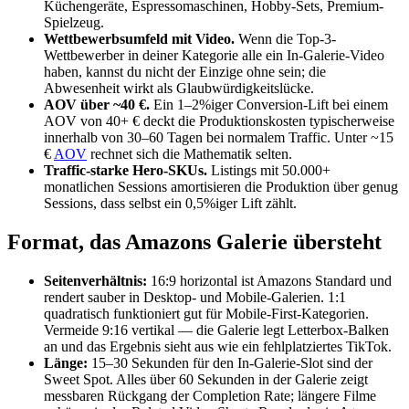
Küchengeräte, Espressomaschinen, Hobby-Sets, Premium-
Spielzeug.
Wettbewerbsumfeld mit Video.
Wenn die Top-3-
Wettbewerber in deiner Kategorie alle ein In-Galerie-Video
haben, kannst du nicht der Einzige ohne sein; die
Abwesenheit wirkt als Glaubwürdigkeitslücke.
AOV über ~40 €.
Ein 1–2%iger Conversion-Lift bei einem
AOV von 40+ € deckt die Produktionskosten typischerweise
innerhalb von 30–60 Tagen bei normalem Traffic. Unter ~15
€
AOV
rechnet sich die Mathematik selten.
Traffic-starke Hero-SKUs.
Listings mit 50.000+
monatlichen Sessions amortisieren die Produktion über genug
Sessions, dass selbst ein 0,5%iger Lift zählt.
Format, das Amazons Galerie übersteht
Seitenverhältnis:
16:9 horizontal ist Amazons Standard und
rendert sauber in Desktop- und Mobile-Galerien. 1:1
quadratisch funktioniert gut für Mobile-First-Kategorien.
Vermeide 9:16 vertikal — die Galerie legt Letterbox-Balken
an und das Ergebnis sieht aus wie ein fehlplatziertes TikTok.
Länge:
15–30 Sekunden für den In-Galerie-Slot sind der
Sweet Spot. Alles über 60 Sekunden in der Galerie zeigt
messbaren Rückgang der Completion Rate; längere Filme