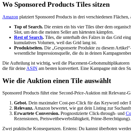
Wo Sponsored Products Tiles sitzen
Amazon
platziert Sponsored Products in drei verschiedenen Flächen,
Top of Search.
Die ersten ein bis vier Tiles über dem organis
Slot, um den die meisten Seller am härtesten kämpfen.
Rest of Search
.
Tiles, die unterhalb des Falzes in das Grid ei
kumulatives Volumen, weil das Grid lang ist.
Produktseiten.
Die „Gesponserte Produkte zu diesem Artikel“-
wesentliche Impressionsquelle, die du in deinen Kampagnenber
Die Aufteilung ist wichtig, weil die Placement-Gebotsmultiplikatore
die für deine
ASIN
am besten konvertiert. Eine Kampagne mit den Sta
Wie die Auktion einen Tile auswählt
Sponsored Products führt eine Second-Price-Auktion mit Relevanz-Ga
Gebot.
Dein maximaler Cost-per-Click für das Keyword oder P
Relevanz.
Amazon bewertet, wie gut dein Listing zur Suchanfra
Erwartete Conversion.
Prognostizierte Click-through- und
Co
Rezensionen, Preiswettbewerbsfähigkeit, Prime-Berechtigung).
Zwei praktische Konsequenzen. Erstens: Du kannst überboten werd