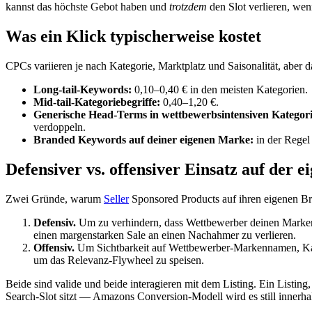
kannst das höchste Gebot haben und
trotzdem
den Slot verlieren, wen
Was ein Klick typischerweise kostet
CPCs variieren je nach Kategorie, Marktplatz und Saisonalität, aber da
Long-tail-Keywords:
0,10–0,40 € in den meisten Kategorien.
Mid-tail-Kategoriebegriffe:
0,40–1,20 €.
Generische Head-Terms in wettbewerbsintensiven Kategor
verdoppeln.
Branded Keywords auf deiner eigenen Marke:
in der Regel
Defensiver vs. offensiver Einsatz auf der 
Zwei Gründe, warum
Seller
Sponsored Products auf ihren eigenen B
Defensiv.
Um zu verhindern, dass Wettbewerber deinen Markennam
einen margenstarken Sale an einen Nachahmer zu verlieren.
Offensiv.
Um Sichtbarkeit auf Wettbewerber-Markennamen, Kat
um das Relevanz-Flywheel zu speisen.
Beide sind valide und beide interagieren mit dem Listing. Ein Listing
Search-Slot sitzt — Amazons Conversion-Modell wird es still innerha