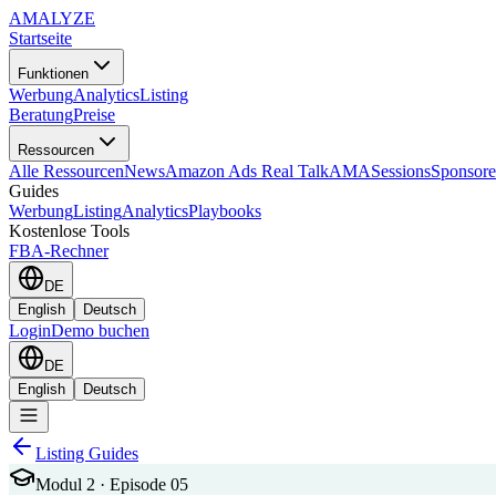
AMA
LYZE
Startseite
Funktionen
Werbung
Analytics
Listing
Beratung
Preise
Ressourcen
Alle Ressourcen
News
Amazon Ads Real Talk
AMASessions
Sponsore
Guides
Werbung
Listing
Analytics
Playbooks
Kostenlose Tools
FBA-Rechner
DE
English
Deutsch
Login
Demo buchen
DE
English
Deutsch
Listing Guides
Modul 2 · Episode 05