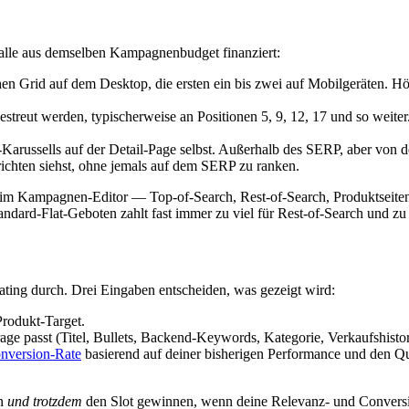
 alle aus demselben Kampagnenbudget finanziert:
chen Grid auf dem Desktop, die ersten ein bis zwei auf Mobilgeräten. 
ngestreut werden, typischerweise an Positionen 5, 9, 12, 17 und so weit
Karussells auf der Detail-Page selbst. Außerhalb des SERP, aber von 
ichten siehst, ohne jemals auf dem SERP zu ranken.
n im Kampagnen-Editor — Top-of-Search, Rest-of-Search, Produktseiten
ndard-Flat-Geboten zahlt fast immer zu viel für Rest-of-Search und zu
ting durch. Drei Eingaben entscheiden, was gezeigt wird:
rodukt-Target.
ge passt (Titel, Bullets, Backend-Keywords, Kategorie, Verkaufshistor
nversion-Rate
basierend auf deiner bisherigen Performance und den Qua
en
und trotzdem
den Slot gewinnen, wenn deine Relevanz- und Conversio