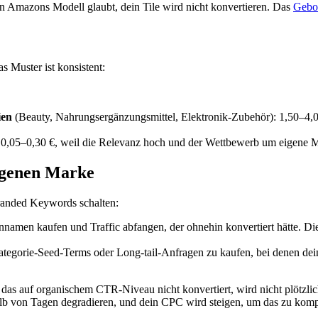
n Amazons Modell glaubt, dein Tile wird nicht konvertieren. Das
Gebo
s Muster ist konsistent:
ien
(Beauty, Nahrungsergänzungsmittel, Elektronik-Zubehör): 1,50–4,0
 0,05–0,30 €, weil die Relevanz hoch und der Wettbewerb um eigene Ma
eigenen Marke
randed Keywords schalten:
en kaufen und Traffic abfangen, der ohnehin konvertiert hätte. Die Co
egorie-Seed-Terms oder Long-tail-Anfragen zu kaufen, bei denen de
, das auf organischem CTR-Niveau nicht konvertiert, wird nicht plötzli
lb von Tagen degradieren, und dein CPC wird steigen, um das zu kompen