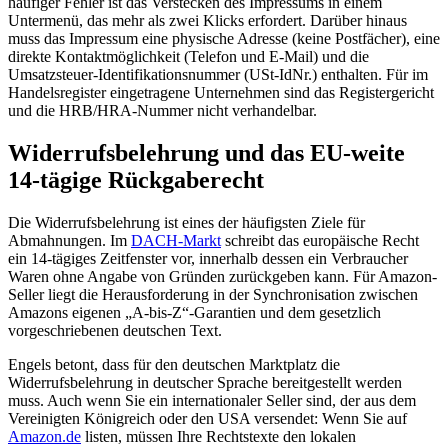
häufiger Fehler ist das Verstecken des Impressums in einem
Untermenü, das mehr als zwei Klicks erfordert. Darüber hinaus
muss das Impressum eine physische Adresse (keine Postfächer), eine
direkte Kontaktmöglichkeit (Telefon und E-Mail) und die
Umsatzsteuer-Identifikationsnummer (USt-IdNr.) enthalten. Für im
Handelsregister eingetragene Unternehmen sind das Registergericht
und die HRB/HRA-Nummer nicht verhandelbar.
Widerrufsbelehrung und das EU-weite
14-tägige Rückgaberecht
Die Widerrufsbelehrung ist eines der häufigsten Ziele für
Abmahnungen. Im
DACH-Markt
schreibt das europäische Recht
ein 14-tägiges Zeitfenster vor, innerhalb dessen ein Verbraucher
Waren ohne Angabe von Gründen zurückgeben kann. Für Amazon-
Seller liegt die Herausforderung in der Synchronisation zwischen
Amazons eigenen „A-bis-Z“-Garantien und dem gesetzlich
vorgeschriebenen deutschen Text.
Engels betont, dass für den deutschen Marktplatz die
Widerrufsbelehrung in deutscher Sprache bereitgestellt werden
muss. Auch wenn Sie ein internationaler Seller sind, der aus dem
Vereinigten Königreich oder den USA versendet: Wenn Sie auf
Amazon.de
listen, müssen Ihre Rechtstexte den lokalen