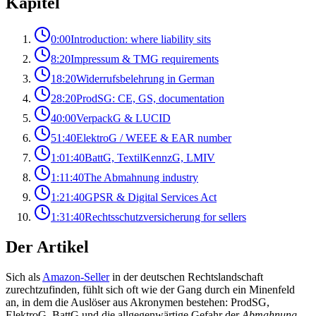
Kapitel
0:00
Introduction: where liability sits
8:20
Impressum & TMG requirements
18:20
Widerrufsbelehrung in German
28:20
ProdSG: CE, GS, documentation
40:00
VerpackG & LUCID
51:40
ElektroG / WEEE & EAR number
1:01:40
BattG, TextilKennzG, LMIV
1:11:40
The Abmahnung industry
1:21:40
GPSR & Digital Services Act
1:31:40
Rechtsschutzversicherung for sellers
Der Artikel
Sich als
Amazon-Seller
in der deutschen Rechtslandschaft
zurechtzufinden, fühlt sich oft wie der Gang durch ein Minenfeld
an, in dem die Auslöser aus Akronymen bestehen: ProdSG,
ElektroG, BattG und die allgegenwärtige Gefahr der
Abmahnung
.