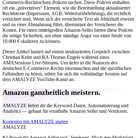
Commerce-Rechtsschutz-Policen suchen. Diese Policen enthalten
oft ein „präventives“ Element, wie die Bereitstellung aktualisierter
Rechtstexte (Impressum, AGB, Widerrufsbelehrung), die rechtlich
versichert sind. Wenn sich der versicherte Text als fehlerhaft erweist
und zu einer Abmahnung führt, übernimmt der Versicherer die
Kosten. Für einen mittelgroßen Amazon-Seller bieten diese Policen
die nötige Sicherheit, um ohne ständige Angst vor einer Strafe von
10.000 € skalieren zu können.
Dieser Artikel basiert auf einem strukturierten Gespräch zwischen
Christian Kelm und RA Thomas Engels während eines
AMASessions Live-Streams. Um tiefer in die Nuancen des
deutschen E-Commerce-Rechts einzutauchen und die spezifischen
Fallstudien zu hören, sehen Sie sich die vollständige Session auf
dem AMALYZE YouTube-Kanal an.
Amazon ganzheitlich meistern.
AMALYZE liefert dir die Keyword-Daten, Automatisierung und
Analytics — gebaut für ernsthafte Amazon Seller und Vendoren.
Kostenlos mit AMALYZE starten
AMA
LYZE
KI-Power für Amazon-Seller und -Vendoren. Mach den Marktplatz