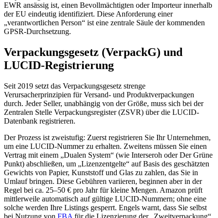
EWR ansässig ist, einen Bevollmächtigten oder Importeur innerhalb
der EU eindeutig identifiziert. Diese Anforderung einer
„verantwortlichen Person“ ist eine zentrale Säule der kommenden
GPSR-Durchsetzung.
Verpackungsgesetz (VerpackG) und
LUCID-Registrierung
Seit 2019 setzt das Verpackungsgesetz strenge
Verursacherprinzipien für Versand- und Produktverpackungen
durch. Jeder Seller, unabhängig von der Größe, muss sich bei der
Zentralen Stelle Verpackungsregister (ZSVR) über die LUCID-
Datenbank registrieren.
Der Prozess ist zweistufig: Zuerst registrieren Sie Ihr Unternehmen,
um eine LUCID-Nummer zu erhalten. Zweitens müssen Sie einen
Vertrag mit einem „Dualen System“ (wie Interseroh oder Der Grüne
Punkt) abschließen, um „Lizenzentgelte“ auf Basis des geschätzten
Gewichts von Papier, Kunststoff und Glas zu zahlen, das Sie in
Umlauf bringen. Diese Gebühren variieren, beginnen aber in der
Regel bei ca. 25–50 € pro Jahr für kleine Mengen. Amazon prüft
mittlerweile automatisch auf gültige LUCID-Nummern; ohne eine
solche werden Ihre Listings gesperrt. Engels warnt, dass Sie selbst
bei Nutzung von
FBA
für die Lizenzierung der „Zweitverpackung“