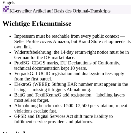
Engels
KI-erstellter Artikel auf Basis des Original-Transkripts
Wichtige Erkenntnisse
Impressum must be reachable from every public context —
Seller Profile covers Amazon, but Brand Store / shop needs its
own link.
Widerrufsbelehrung: the 14-day return-right notice must be in
German for the DE marketplace.
ProdSG: CE/GS marks, EU Declarations of Conformity,
technical documentation kept 10 years.
VerpackG: LUCID registration and dual-system fees apply
from the first parcel.
ElektroG (WEEE): Stiftung EAR number must appear in the
listing — missing it triggers Abmahnung.
BattG and TextilKennzG add registration + labelling layers
most sellers forget.
Abmahnung benchmarks: €500–€2,500 per violation, repeat
violations escalate fast.
GPSR and Digital Services Act shift more liability to
fulfilment service providers and platforms.