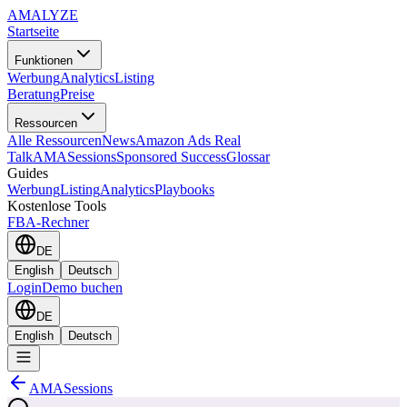
AMA
LYZE
Startseite
Funktionen
Werbung
Analytics
Listing
Beratung
Preise
Ressourcen
Alle Ressourcen
News
Amazon Ads Real
Talk
AMASessions
Sponsored Success
Glossar
Guides
Werbung
Listing
Analytics
Playbooks
Kostenlose Tools
FBA-Rechner
DE
English
Deutsch
Login
Demo buchen
DE
English
Deutsch
AMASessions