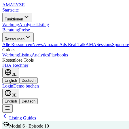
AMA
LYZE
Startseite
Funktionen
Werbung
Analytics
Listing
Beratung
Preise
Ressourcen
Alle Ressourcen
News
Amazon Ads Real Talk
AMASessions
Sponsore
Guides
Werbung
Listing
Analytics
Playbooks
Kostenlose Tools
FBA-Rechner
DE
English
Deutsch
Login
Demo buchen
DE
English
Deutsch
Listing Guides
Modul 6 · Episode 10