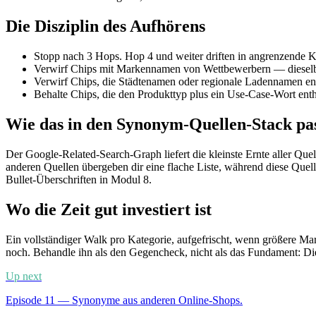
Die Disziplin des Aufhörens
Stopp nach 3 Hops. Hop 4 und weiter driften in angrenzende Kat
Verwirf Chips mit Markennamen von Wettbewerbern — dieselbe
Verwirf Chips, die Städtenamen oder regionale Ladennamen ent
Behalte Chips, die den Produkttyp plus ein Use-Case-Wort entha
Wie das in den Synonym-Quellen-Stack pa
Der Google-Related-Search-Graph liefert die kleinste Ernte aller Q
anderen Quellen übergeben dir eine flache Liste, während diese Quell
Bullet-Überschriften in Modul 8.
Wo die Zeit gut investiert ist
Ein vollständiger Walk pro Kategorie, aufgefrischt, wenn größere Ma
noch. Behandle ihn als den Gegencheck, nicht als das Fundament: Die
Up next
Episode 11 — Synonyme aus anderen Online-Shops.