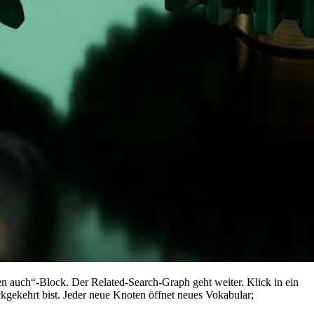
n auch“-Block. Der Related-Search-Graph geht weiter. Klick in ein
kgekehrt bist. Jeder neue Knoten öffnet neues Vokabular;