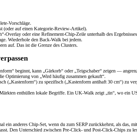
lete-Vorschläge.
t (oder auf einen Kategorie-Review-Artikel).
h“-Overlay oder eine Refinement-Chip-Zeile unterhalb des Ergebnisses.
rage. Wiederhole den Back-Walk bei jedem.
ren auf. Das ist die Grenze des Clusters.
verpassen
enform“ beginnt, kann „Gärkorb“ oder „Teigschaber“ zeigen — angrenz
ür die Optimierung von „Wird häufig zusammen gekauft“.
isch („Kastenform“) zu spezifisch („Kastenform antihaft 30 cm“) zu ver
rkten enthüllen lokale Begriffe. Ein UK-Walk zeigt „tin“, wo ein US-W
l ein anderes Chip-Set, wenn du zum SERP zurückkehrst, als das, mit 
epasst. Den Unterschied zwischen Pre-Click- und Post-Click-Chips zu 