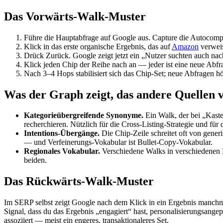
Das Vorwärts-Walk-Muster
Führe die Hauptabfrage auf Google aus. Capture die Autocomp
Klick in das erste organische Ergebnis, das auf
Amazon
verweis
Drück Zurück. Google zeigt jetzt ein „Nutzer suchten auch nac
Klick jeden Chip der Reihe nach an — jeder ist eine neue Abf
Nach 3–4 Hops stabilisiert sich das Chip-Set; neue Abfragen hö
Was der Graph zeigt, das andere Quellen 
Kategorieübergreifende Synonyme.
Ein Walk, der bei „Kast
recherchieren. Nützlich für die Cross-Listing-Strategie und f
Intentions-Übergänge.
Die Chip-Zeile schreitet oft von gener
— und Verfeinerungs-Vokabular ist Bullet-Copy-Vokabular.
Regionales Vokabular.
Verschiedene Walks in verschiedenen Mä
beiden.
Das Rückwärts-Walk-Muster
Im SERP selbst zeigt Google nach dem Klick in ein Ergebnis manchma
Signal, dass du das Ergebnis „engagiert“ hast, personalisierungsang
assoziiert — meist ein engeres, transaktionaleres Set.