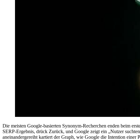
Die meisten Google-basierten Synonym-Recherchen enden beim ers
SERP-Ergebnis, drück Zurück, und Google zeigt ein „Nutzer suchten a
aneinandergereiht kartiert der Graph, wie Google die Intention einer P