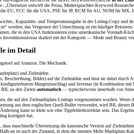
 „Übersetzer entwirft die Prosa, Muttersprachler-Keyword-Researcher 
e EU, FCC für die USA, PSE für JP, RCM für AU, NOM für MX. Erforde
ichts-, Kapazitäts- und Temperaturangabe in der Listing-Copy und de
cm“ werden; das Vergessen der Umrechnung ist ein häufiger Retouren-T
men, die in den USA funktionieren (eine amerikanische Vorstadt-Küch
as Investitionsniveau skaliert mit der Kategorie — Mode und Beauty v
le im Detail
ungstool auf Amazon. Die Mechanik:
arktplatz) und Zielmärkte.
lets, Beschreibung, Bilder) auf die Zielmärkte und lässt sie dabei durc
onfigurierbarem Margenzuschlag) und Inventar (in Kombination mit 
rt BIL zu den Zielen
automatisch
— typischerweise innerhalb von Stun
ungen, die auf den Zielmarktplatz-Listings vorgenommen wurden. Wenn du
zung aus dem englischen Quell-Bullet verwendet, wird BIL diesen Bull
Änderung kann so klein wie eine Tippfehlerkorrektur sein. Das Ergebni
ng korrigiert hat.
, dass maschinelle Übersetzung die kanonische Version auf Zielmärkten
Halb-an ist auch der Zustand, in dem die meisten Mehr-Marktplatz-Kat