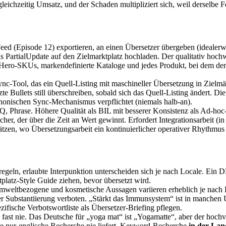
e gleichzeitig Umsatz, und der Schaden multipliziert sich, weil derselbe 
ed (Episode 12) exportieren, an einen Übersetzer übergeben (idealerw
s PartialUpdate auf den Zielmarktplatz hochladen. Der qualitativ hochw
 Hero-SKUs, markendefinierte Kataloge und jedes Produkt, bei dem der
-Tool, das ein Quell-Listing mit maschineller Übersetzung in Zielmärkt
e Bullets still überschreiben, sobald sich das Quell-Listing ändert. Di
nonischen Sync-Mechanismus verpflichtet (niemals halb-an).
, Phrase. Höhere Qualität als BIL mit besserer Konsistenz als Ad-hoc
, der über die Zeit an Wert gewinnt. Erfordert Integrationsarbeit (i
en, wo Übersetzungsarbeit ein kontinuierlicher operativer Rhythmus sta
regeln, erlaubte Interpunktion unterscheiden sich je nach Locale. Ein
platz-Style Guide ziehen, bevor übersetzt wird.
mweltbezogene und kosmetische Aussagen variieren erheblich je nach L
der Substantiierung verboten. „Stärkt das Immunsystem“ ist in manche
fische Verbotswortliste als Übersetzer-Briefing pflegen.
en fast nie. Das Deutsche für „yoga mat“ ist „Yogamatte“, aber der 
e nur-englische Recherche nie liefert. Keyword-Recherche
in der Lan