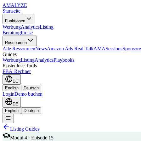
AMA
LYZE
Startseite
Funktionen
Werbung
Analytics
Listing
Beratung
Preise
Ressourcen
Alle Ressourcen
News
Amazon Ads Real Talk
AMASessions
Sponsore
Guides
Werbung
Listing
Analytics
Playbooks
Kostenlose Tools
FBA-Rechner
DE
English
Deutsch
Login
Demo buchen
DE
English
Deutsch
Listing Guides
Modul 4 · Episode 15