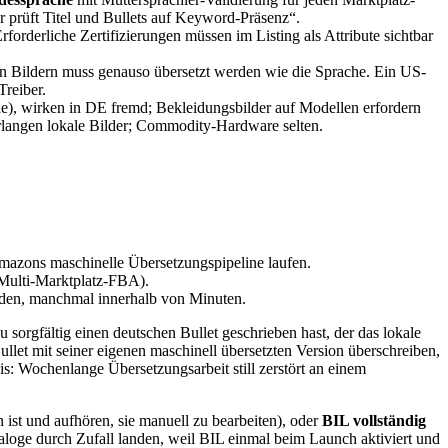
prüft Titel und Bullets auf Keyword-Präsenz“.
rliche Zertifizierungen müssen im Listing als Attribute sichtbar
n Bildern muss genauso übersetzt werden wie die Sprache. Ein US-
reiber.
e), wirken in DE fremd; Bekleidungsbilder auf Modellen erfordern
erlangen lokale Bilder; Commodity-Hardware selten.
h Amazons maschinelle Übersetzungspipeline laufen.
Multi-Marktplatz-FBA).
den, manchmal innerhalb von Minuten.
 sorgfältig einen deutschen Bullet geschrieben hast, der das lokale
et mit seiner eigenen maschinell übersetzten Version überschreiben,
s: Wochenlange Übersetzungsarbeit still zerstört an einem
 ist und aufhören, sie manuell zu bearbeiten), oder
BIL vollständig
aloge durch Zufall landen, weil BIL einmal beim Launch aktiviert und