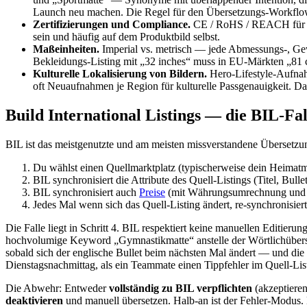
Launch neu machen. Die Regel für den Übersetzungs-Workflow:
Zertifizierungen und Compliance.
CE / RoHS / REACH für di
sein und häufig auf dem Produktbild selbst.
Maßeinheiten.
Imperial vs. metrisch — jede Abmessungs-, Gew
Bekleidungs-Listing mit „32 inches“ muss in EU-Märkten „81 
Kulturelle Lokalisierung von Bildern.
Hero-Lifestyle-Aufnah
oft Neuaufnahmen je Region für kulturelle Passgenauigkeit. D
Build International Listings — die BIL-Fal
BIL ist das meistgenutzte und am meisten missverstandene Übersetz
Du wählst einen Quellmarktplatz (typischerweise dein Heimatm
BIL synchronisiert die Attribute des Quell-Listings (Titel, Bul
BIL synchronisiert auch
Preise
(mit Währungsumrechnung und k
Jedes Mal wenn sich das Quell-Listing ändert, re-synchronisie
Die Falle liegt in Schritt 4. BIL respektiert keine manuellen Editier
hochvolumige Keyword „Gymnastikmatte“ anstelle der Wörtlichüberset
sobald sich der englische Bullet beim nächsten Mal ändert — und die 
Dienstagsnachmittag, als ein Teammate einen Tippfehler im Quell-Listi
Die Abwehr: Entweder
vollständig zu BIL verpflichten
(akzeptieren
deaktivieren
und manuell übersetzen. Halb-an ist der Fehler-Modus. 