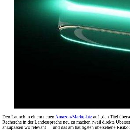
Den Launch in einem neuen
Amazon-Marktplatz
auf „den Titel übers
Recherche in der Landessprache neu zu machen (weil direkte Übersetzun
anzupassen wo relevant — und das am häufigsten übersehene Risiko: 