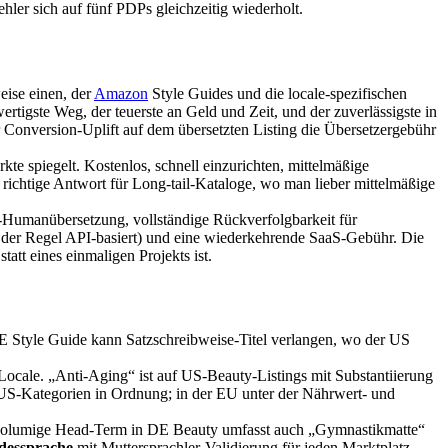
Fehler sich auf fünf PDPs gleichzeitig wiederholt.
eise einen, der
Amazon
Style Guides und die locale-spezifischen
ertigste Weg, der teuerste an Geld und Zeit, und der zuverlässigste in
 Conversion-Uplift auf dem übersetzten Listing die Übersetzergebühr
e spiegelt. Kostenlos, schnell einzurichten, mittelmäßige
e richtige Antwort für Long-tail-Kataloge, wo man lieber mittelmäßige
-Humanübersetzung, vollständige Rückverfolgbarkeit für
n der Regel API-basiert) und eine wiederkehrende SaaS-Gebühr. Die
tt eines einmaligen Projekts ist.
 DE Style Guide kann Satzschreibweise-Titel verlangen, wo der US
ocale. „Anti-Aging“ ist auf US-Beauty-Listings mit Substantiierung
n US-Kategorien in Ordnung; in der EU unter der Nährwert- und
hochvolumige Head-Term in DE Beauty umfasst auch „Gymnastikmatte“
dessprache
mit Muttersprachler-Validierung für jeden Marktplatz-