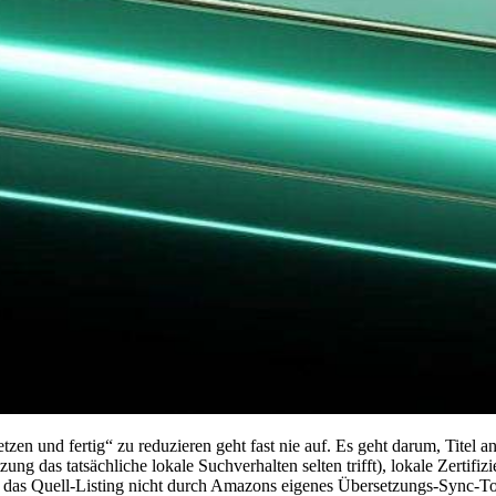
etzen und fertig“ zu reduzieren geht fast nie auf. Es geht darum, Tite
g das tatsächliche lokale Suchverhalten selten trifft), lokale Zertifizi
das Quell-Listing nicht durch Amazons eigenes Übersetzungs-Sync-Too