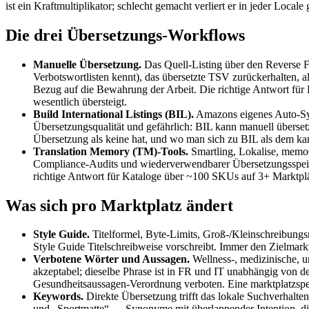
ist ein Kraftmultiplikator; schlecht gemacht verliert er in jeder Local
Die drei Übersetzungs-Workflows
Manuelle Übersetzung.
Das Quell-Listing über den Reverse Fe
Verbotswortlisten kennt), das übersetzte TSV zurückerhalten, al
Bezug auf die Bewahrung der Arbeit. Die richtige Antwort für
wesentlich übersteigt.
Build International Listings (BIL).
Amazons eigenes Auto-Sync
Übersetzungsqualität und gefährlich: BIL kann manuell übersetzt
Übersetzung als keine hat, und wo man sich zu BIL als dem ka
Translation Memory (TM)-Tools.
Smartling, Lokalise, memoQ
Compliance-Audits und wiederverwendbarer Übersetzungsspeicher
richtige Antwort für Kataloge über ~100 SKUs auf 3+ Marktplätz
Was sich pro Marktplatz ändert
Style Guide.
Titelformel, Byte-Limits, Groß-/Kleinschreibungs
Style Guide Titelschreibweise vorschreibt. Immer den Zielmarkt
Verbotene Wörter und Aussagen.
Wellness-, medizinische, u
akzeptabel; dieselbe Phrase ist in FR und IT unabhängig von 
Gesundheitsaussagen-Verordnung verboten. Eine marktplatzspezi
Keywords.
Direkte Übersetzung trifft das lokale Suchverhalt
und „Sportmatte“ — Synonyme mit überlappender Intention, di