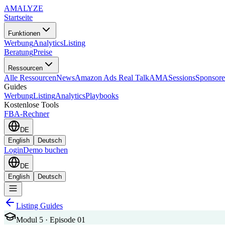
AMA
LYZE
Startseite
Funktionen
Werbung
Analytics
Listing
Beratung
Preise
Ressourcen
Alle Ressourcen
News
Amazon Ads Real Talk
AMASessions
Sponsore
Guides
Werbung
Listing
Analytics
Playbooks
Kostenlose Tools
FBA-Rechner
DE
English
Deutsch
Login
Demo buchen
DE
English
Deutsch
Listing Guides
Modul 5 · Episode 01