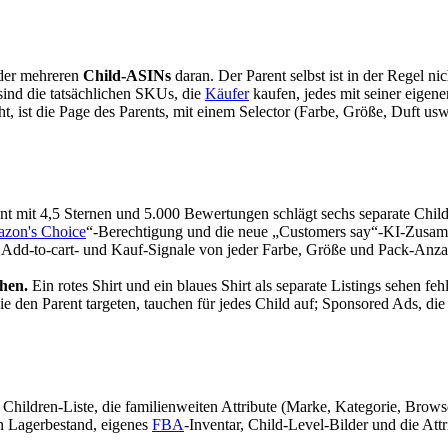
oder mehreren
Child-ASINs
daran. Der Parent selbst ist in der Regel ni
 sind die tatsächlichen SKUs, die
Käufer
kaufen, jedes mit seiner eige
ht, ist die Page des Parents, mit einem Selector (Farbe, Größe, Duft usw
nt mit 4,5 Sternen und 5.000 Bewertungen schlägt sechs separate Child
zon's Choice
“-Berechtigung und die neue „Customers say“-KI-Zusa
 Add-to-cart- und Kauf-Signale von jeder Farbe, Größe und Pack-Anza
hen.
Ein rotes Shirt und ein blaues Shirt als separate Listings sehen fehl
die den Parent targeten, tauchen für jedes Child auf; Sponsored Ads, di
Children-Liste, die familienweiten Attribute (Marke, Kategorie, Brow
n Lagerbestand, eigenes
FBA
-Inventar, Child-Level-Bilder und die Att