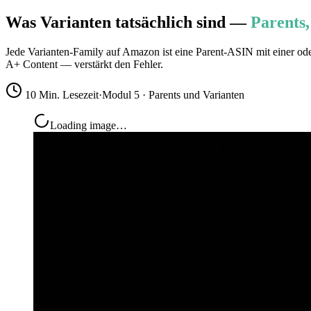
Was Varianten tatsächlich sind —
Parents,
Jede Varianten-Family auf Amazon ist eine Parent-ASIN mit einer od
A+ Content — verstärkt den Fehler.
10 Min. Lesezeit
·
Modul 5 · Parents und Varianten
Loading image…