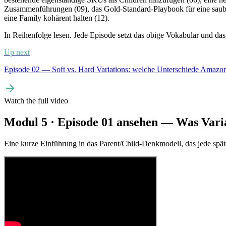
Zusammenführungen (09), das Gold-Standard-Playbook für eine saube
eine Family kohärent halten (12).
In Reihenfolge lesen. Jede Episode setzt das obige Vokabular und das 
Up next
Episode 02 — Soft vs. Hard Variations: welche Unterschiede Amazon 
Watch the full video
Modul 5 · Episode 01 ansehen — Was Varian
Eine kurze Einführung in das Parent/Child-Denkmodell, das jede spät