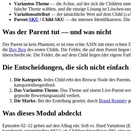
Varianten-Theme
— die Achse, auf der sich die Children unte
falsche Theme wählen, und die einzige Lösung ist Löschen-und
Variationsattribut
— der tatsächliche Wert auf dem Child (
co
Parent-
SKU
/ Child-SKU
— die internen Identifikatoren. Di
Was der Parent tut — und was nicht
Der Parent ist kein Phantom; er ist eine echte ASIN mit einer echten
die
Buy Box
des ersten Childs. Die Felder, die auf dem Parent liege
überschreibt sie. Die Felder, die auf dem Child liegen (der eigene Fa
Die Entscheidungen, die sich nicht einfac
Die Kategorie.
Jedes Child erbt den Browse Node des Parents.
kategorieübergreifend.
Das Varianten-Theme.
Das Theme auf einem Live-Parent wechse
gepoolte Bewertungsanzahl verliert.
Die Marke.
Bei der Erstellung gesetzt, durch
Brand Registry
ge
Was dieses Modul abdeckt
Episoden 02–12 gehen auf den Alltag ein: Soft vs. Hard Variations (E
bestehende eigenständige SKUs als Children hinzufügen (06), eine ne