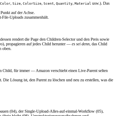
,
,
,
,
,
usw.). Das
Color
Size
ColorSize
Scent
Quantity
Material
 Punkt auf der Achse.
lat-File-Uploads zusammenhält.
tdessen rendert die Page den Children-Selector und den Preis sowie
eo), propagieren auf jedes Child herunter —
es sei denn
, das Child
h oben.
em Child, für immer — Amazon verschiebt einen Live-Parent selten
 Die Lösung ist, den Parent zu löschen und neu zu erstellen, was die
ufbauen (04), der Single-Upload-Alles-auf-einmal-Workflow (05),
was übrig bleibt (08), Umstrukturierungsmaßnahmen und