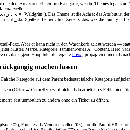
rscheiden. Amazon definiert pro Kategorie, welche Themes legal sind (
-neu-erstellen.
= „Waldgrün“). Das Theme ist die Achse; das Attribut ist der
lor_name
e
-Spalte auf einer Child-Zeile ist das, was die Family in F
parent_sku
 Detail-Page. Aber er kann nicht in den Warenkorb gelegt werden — stat
n (Titel-Muster, Marke, Kategorie, familienweites A+ Content, Hero-Vid
rbwert, das eigene Hauptbild, der eigene
Preis
), propagieren niemals nac
h rückgängig machen lassen
 Falsche Kategorie auf dem Parent bedeutet falsche Kategorie auf jed
ln (Color → ColorSize) wird nicht als bearbeitbares Feld unterstützt.
sperrt, fast unmöglich zu ändern ohne ein Ticket zu öffnen.
pisode 02), Families als Vendor erstellen (03), nur die Parent-Hülle a
ue Farbe in eine Live-Family liefern (07), einen Parent löschen und 