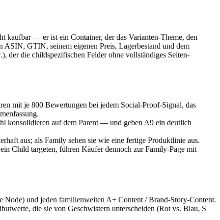
cht kaufbar — er ist ein Container, der das Varianten-Theme, den
nen ASIN, GTIN, seinem eigenen Preis, Lagerbestand und dem
.), der die childspezifischen Felder ohne vollständiges Seiten-
ren mit je 800 Bewertungen bei jedem Social-Proof-Signal, das
mmenfassung.
hl konsolidieren auf dem Parent — und geben A9 ein deutlich
erhaft aus; als Family sehen sie wie eine fertige Produktlinie aus.
e ein Child targeten, führen Käufer dennoch zur Family-Page mit
se Node) und jeden familienweiten A+ Content / Brand-Story-Content.
ributwerte, die sie von Geschwistern unterscheiden (Rot vs. Blau, S