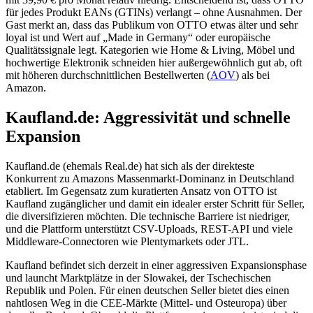
für jedes Produkt EANs (GTINs) verlangt – ohne Ausnahmen. Der
Gast merkt an, dass das Publikum von OTTO etwas älter und sehr
loyal ist und Wert auf „Made in Germany“ oder europäische
Qualitätssignale legt. Kategorien wie Home & Living, Möbel und
hochwertige Elektronik schneiden hier außergewöhnlich gut ab, oft
mit höheren durchschnittlichen Bestellwerten (
AOV
) als bei
Amazon.
Kaufland.de: Aggressivität und schnelle
Expansion
Kaufland.de (ehemals Real.de) hat sich als der direkteste
Konkurrent zu Amazons Massenmarkt-Dominanz in Deutschland
etabliert. Im Gegensatz zum kuratierten Ansatz von OTTO ist
Kaufland zugänglicher und damit ein idealer erster Schritt für Seller,
die diversifizieren möchten. Die technische Barriere ist niedriger,
und die Plattform unterstützt CSV-Uploads, REST-API und viele
Middleware-Connectoren wie Plentymarkets oder JTL.
Kaufland befindet sich derzeit in einer aggressiven Expansionsphase
und launcht Marktplätze in der Slowakei, der Tschechischen
Republik und Polen. Für einen deutschen Seller bietet dies einen
nahtlosen Weg in die CEE-Märkte (Mittel- und Osteuropa) über