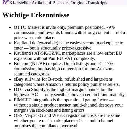
KI-erstellter Artikel auf Basis des Original-Transkripts
Wichtige Erkenntnisse
OTTO Market is invite-only, premium-positioned, ~9%
commission, and rewards brands with strong content — not a
price-war marketplace.
Kaufland.de (ex-real.de) is the easiest second marketplace to
enter — but is structurally price-aggressive.
Kaufland's AT/SK/CZ/PL marketplaces are a low-effort EU
expansion without Pan-EU VAT complexity.
Bol.com (NL/BE) requires Dutch listings and ~5–17%
commission, but has high conversion for non-Amazon-
saturated categories.
eBay still wins for B-stock, refurbished and large-item
categories where Amazon's returns policy punishes sellers.
DTC via Shopify is the highest-margin channel but the
highest-CAC — only sensible above a certain brand maturity.
PIM/ERP integration is the operational gating factor —
without a single product master, multi-channel destroys your
margins via stockouts and listing errors.
OSS, VerpackG and WEEE registration costs are the same
whether you're on 1 marketplace or 5 — multi-channel
amortises the compliance overhead.