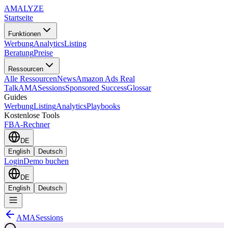
AMA
LYZE
Startseite
Funktionen
Werbung
Analytics
Listing
Beratung
Preise
Ressourcen
Alle Ressourcen
News
Amazon Ads Real
Talk
AMASessions
Sponsored Success
Glossar
Guides
Werbung
Listing
Analytics
Playbooks
Kostenlose Tools
FBA-Rechner
DE
English
Deutsch
Login
Demo buchen
DE
English
Deutsch
AMASessions