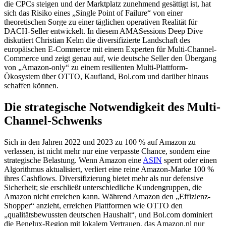
die CPCs steigen und der Marktplatz zunehmend gesättigt ist, hat
sich das Risiko eines „Single Point of Failure“ von einer
theoretischen Sorge zu einer täglichen operativen Realität für
DACH-Seller entwickelt. In diesem AMASessions Deep Dive
diskutiert Christian Kelm die diversifizierte Landschaft des
europäischen E-Commerce mit einem Experten für Multi-Channel-
Commerce und zeigt genau auf, wie deutsche Seller den Übergang
von „Amazon-only“ zu einem resilienten Multi-Plattform-
Ökosystem über OTTO, Kaufland, Bol.com und darüber hinaus
schaffen können.
Die strategische Notwendigkeit des Multi-
Channel-Schwenks
Sich in den Jahren 2022 und 2023 zu 100 % auf Amazon zu
verlassen, ist nicht mehr nur eine verpasste Chance, sondern eine
strategische Belastung. Wenn Amazon eine
ASIN
sperrt oder einen
Algorithmus aktualisiert, verliert eine reine Amazon-Marke 100 %
ihres Cashflows. Diversifizierung bietet mehr als nur defensive
Sicherheit; sie erschließt unterschiedliche Kundengruppen, die
Amazon nicht erreichen kann. Während Amazon den „Effizienz-
Shopper“ anzieht, erreichen Plattformen wie OTTO den
„qualitätsbewussten deutschen Haushalt“, und Bol.com dominiert
die Benelux-Region mit lokalem Vertrauen, das Amazon.nl nur