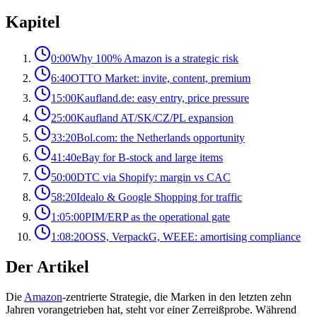
Kapitel
0:00
Why 100% Amazon is a strategic risk
6:40
OTTO Market: invite, content, premium
15:00
Kaufland.de: easy entry, price pressure
25:00
Kaufland AT/SK/CZ/PL expansion
33:20
Bol.com: the Netherlands opportunity
41:40
eBay for B-stock and large items
50:00
DTC via Shopify: margin vs CAC
58:20
Idealo & Google Shopping for traffic
1:05:00
PIM/ERP as the operational gate
1:08:20
OSS, VerpackG, WEEE: amortising compliance
Der Artikel
Die
Amazon
-zentrierte Strategie, die Marken in den letzten zehn
Jahren vorangetrieben hat, steht vor einer Zerreißprobe. Während