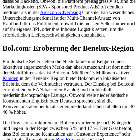
dasselbe Backend. Obwohl die Plattform preisaggressiv ist, sind die
Marketingkosten (SPA - Sponsored Product Ads) oft deutlich
niedriger als in der
Amazon Advertising
Console. Ein wesentliches
Unterscheidungsmerkmal ist der Multi-Channel-Ansatz von
Kaufland für das Fulfillment, obwohl die meisten Seller immer noch
auf ihr eigenes 3PL oder ihre Inhouse-Logistik setzen, um die
erforderlichen Liefergeschwindigkeiten einzuhalten.
Bol.com: Eroberung der Benelux-Region
Für deutsche Seller stellen die Niederlande und Belgien einen
lukrativen angrenzenden Markt dar, aber Amazon.nl ist dort nicht
der Marktführer – das ist Bol.com. Mit über 13 Millionen aktiven
Kunden
in der Benelux-Region bietet Bol.com ein lokalisiertes
Erlebnis, dem die Verbraucher vertrauen. Der Einstieg bei Bol.com
erfordert einen EAN-basierten Katalog und im Idealfall
niederländischsprachige Listings. Obwohl viele niederländische
Konsumenten Englisch oder Deutsch sprechen, sind die
Konversionsraten bei lokalisierten niederländischen Inhalten um 30–
40 % höher.
Die Provisionsstrukturen auf Bol.com variieren je nach Kategorie
und liegen in der Regel zwischen 5 % und 17 %. Der Gast betont,
dass Bol.com seine Kennzahlen zur „Customer Experience“ sehr
schützt; ihr Äquivalent zur
Buy Box
wird stark nach