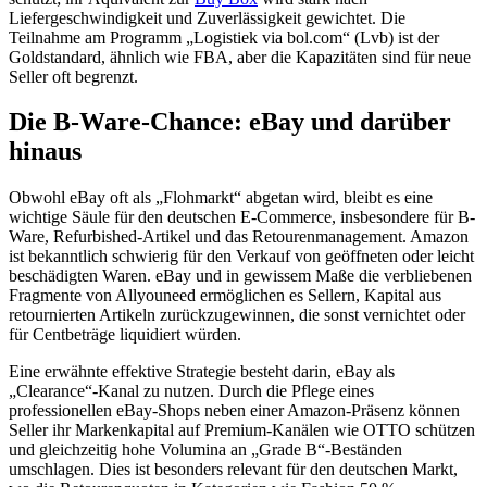
Liefergeschwindigkeit und Zuverlässigkeit gewichtet. Die
Teilnahme am Programm „Logistiek via bol.com“ (Lvb) ist der
Goldstandard, ähnlich wie FBA, aber die Kapazitäten sind für neue
Seller oft begrenzt.
Die B-Ware-Chance: eBay und darüber
hinaus
Obwohl eBay oft als „Flohmarkt“ abgetan wird, bleibt es eine
wichtige Säule für den deutschen E-Commerce, insbesondere für B-
Ware, Refurbished-Artikel und das Retourenmanagement. Amazon
ist bekanntlich schwierig für den Verkauf von geöffneten oder leicht
beschädigten Waren. eBay und in gewissem Maße die verbliebenen
Fragmente von Allyouneed ermöglichen es Sellern, Kapital aus
retournierten Artikeln zurückzugewinnen, die sonst vernichtet oder
für Centbeträge liquidiert würden.
Eine erwähnte effektive Strategie besteht darin, eBay als
„Clearance“-Kanal zu nutzen. Durch die Pflege eines
professionellen eBay-Shops neben einer Amazon-Präsenz können
Seller ihr Markenkapital auf Premium-Kanälen wie OTTO schützen
und gleichzeitig hohe Volumina an „Grade B“-Beständen
umschlagen. Dies ist besonders relevant für den deutschen Markt,