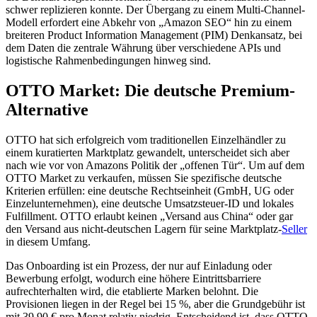
schwer replizieren konnte. Der Übergang zu einem Multi-Channel-
Modell erfordert eine Abkehr von „Amazon SEO“ hin zu einem
breiteren Product Information Management (PIM) Denkansatz, bei
dem Daten die zentrale Währung über verschiedene APIs und
logistische Rahmenbedingungen hinweg sind.
OTTO Market: Die deutsche Premium-
Alternative
OTTO hat sich erfolgreich vom traditionellen Einzelhändler zu
einem kuratierten Marktplatz gewandelt, unterscheidet sich aber
nach wie vor von Amazons Politik der „offenen Tür“. Um auf dem
OTTO Market zu verkaufen, müssen Sie spezifische deutsche
Kriterien erfüllen: eine deutsche Rechtseinheit (GmbH, UG oder
Einzelunternehmen), eine deutsche Umsatzsteuer-ID und lokales
Fulfillment. OTTO erlaubt keinen „Versand aus China“ oder gar
den Versand aus nicht-deutschen Lagern für seine Marktplatz-
Seller
in diesem Umfang.
Das Onboarding ist ein Prozess, der nur auf Einladung oder
Bewerbung erfolgt, wodurch eine höhere Eintrittsbarriere
aufrechterhalten wird, die etablierte Marken belohnt. Die
Provisionen liegen in der Regel bei 15 %, aber die Grundgebühr ist
mit 39,90 € pro Monat relativ niedrig. Entscheidend ist, dass OTTO