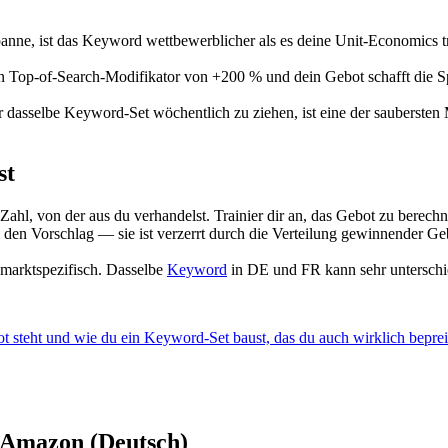
Spanne, ist das Keyword wettbewerblicher als es deine Unit-Economics
n Top-of-Search-Modifikator von +200 % und dein Gebot schafft die S
dasselbe Keyword-Set wöchentlich zu ziehen, ist eine der saubersten
st
r Zahl, von der aus du verhandelst. Trainier dir an, das Gebot zu bere
en Vorschlag — sie ist verzerrt durch die Verteilung gewinnender Gebo
marktspezifisch. Dasselbe
Keyword
in DE und FR kann sehr unterschie
teht und wie du ein Keyword-Set baust, das du auch wirklich beprei
t Amazon (Deutsch)