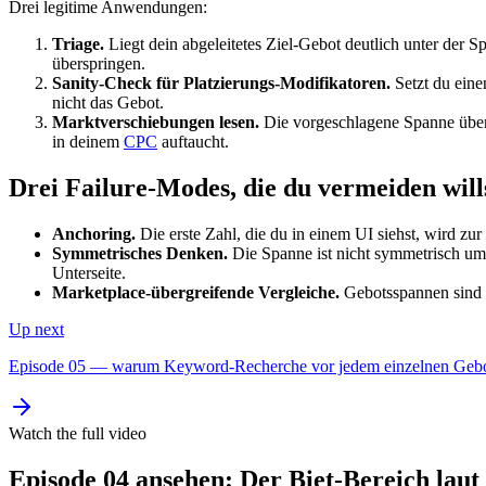
Drei legitime Anwendungen:
Triage.
Liegt dein abgeleitetes Ziel-Gebot deutlich unter der 
überspringen.
Sanity-Check für Platzierungs-Modifikatoren.
Setzt du eine
nicht das Gebot.
Marktverschiebungen lesen.
Die vorgeschlagene Spanne über 
in deinem
CPC
auftaucht.
Drei Failure-Modes, die du vermeiden will
Anchoring.
Die erste Zahl, die du in einem UI siehst, wird zu
Symmetrisches Denken.
Die Spanne ist nicht symmetrisch um d
Unterseite.
Marketplace-übergreifende Vergleiche.
Gebotsspannen sind 
Up next
Episode 05 — warum Keyword-Recherche vor jedem einzelnen Gebot s
Watch the full video
Episode 04 ansehen: Der Biet-Bereich lau