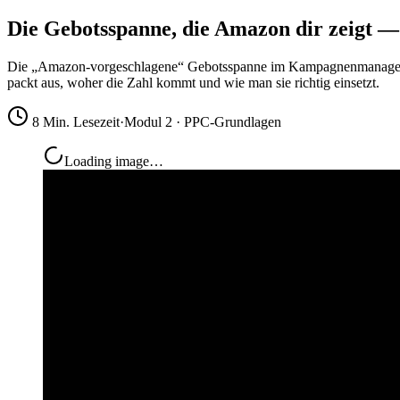
Die Gebotsspanne, die Amazon dir zeigt —
Die „Amazon-vorgeschlagene“ Gebotsspanne im Kampagnenmanager i
packt aus, woher die Zahl kommt und wie man sie richtig einsetzt.
8 Min. Lesezeit
·
Modul 2 · PPC-Grundlagen
Loading image…