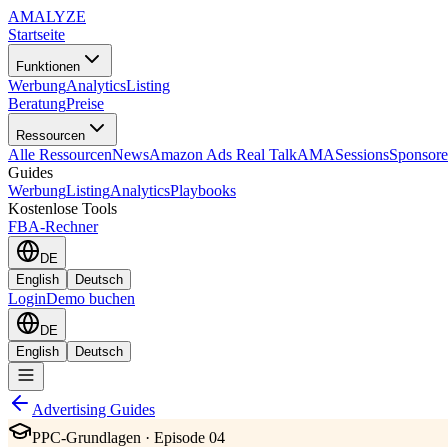
AMA
LYZE
Startseite
Funktionen
Werbung
Analytics
Listing
Beratung
Preise
Ressourcen
Alle Ressourcen
News
Amazon Ads Real Talk
AMASessions
Sponsore
Guides
Werbung
Listing
Analytics
Playbooks
Kostenlose Tools
FBA-Rechner
DE
English
Deutsch
Login
Demo buchen
DE
English
Deutsch
Advertising Guides
PPC-Grundlagen · Episode 04