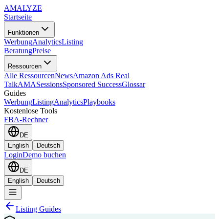
AMA
LYZE
Startseite
Funktionen
Werbung
Analytics
Listing
Beratung
Preise
Ressourcen
Alle Ressourcen
News
Amazon Ads Real
Talk
AMASessions
Sponsored Success
Glossar
Guides
Werbung
Listing
Analytics
Playbooks
Kostenlose Tools
FBA-Rechner
DE
English
Deutsch
Login
Demo buchen
DE
English
Deutsch
Listing Guides