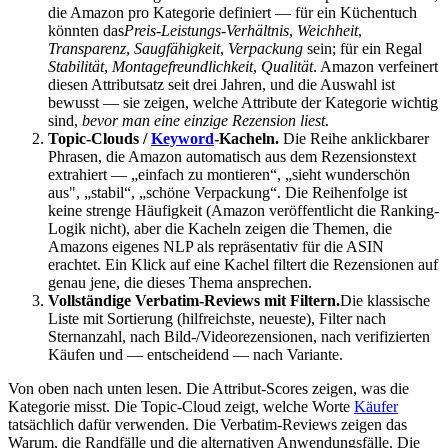
die Amazon pro Kategorie definiert — für ein Küchentuch
könnten das
Preis-Leistungs-Verhältnis
,
Weichheit
,
Transparenz
,
Saugfähigkeit
,
Verpackung
sein; für ein Regal
Stabilität
,
Montagefreundlichkeit
,
Qualität
. Amazon verfeinert
diesen Attributsatz seit drei Jahren, und die Auswahl ist
bewusst — sie zeigen, welche Attribute der Kategorie wichtig
sind,
bevor man eine einzige Rezension liest
.
Topic-Clouds /
Keyword
-Kacheln.
Die Reihe anklickbarer
Phrasen, die Amazon automatisch aus dem Rezensionstext
extrahiert — „einfach zu montieren“, „sieht wunderschön
aus", „stabil“, „schöne Verpackung“. Die Reihenfolge ist
keine strenge Häufigkeit (Amazon veröffentlicht die Ranking-
Logik nicht), aber die Kacheln zeigen die Themen, die
Amazons eigenes NLP als repräsentativ für die ASIN
erachtet. Ein Klick auf eine Kachel filtert die Rezensionen auf
genau jene, die dieses Thema ansprechen.
Vollständige Verbatim-Reviews mit Filtern.
Die klassische
Liste mit Sortierung (hilfreichste, neueste), Filter nach
Sternanzahl, nach Bild-/Videorezensionen, nach verifizierten
Käufen und — entscheidend — nach Variante.
Von oben nach unten lesen. Die Attribut-Scores zeigen, was die
Kategorie misst. Die Topic-Cloud zeigt, welche Worte
Käufer
tatsächlich dafür verwenden. Die Verbatim-Reviews zeigen das
Warum, die Randfälle und die alternativen Anwendungsfälle. Die