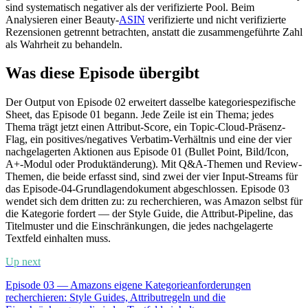
sind systematisch negativer als der verifizierte Pool. Beim
Analysieren einer Beauty-
ASIN
verifizierte und nicht verifizierte
Rezensionen getrennt betrachten, anstatt die zusammengeführte Zahl
als Wahrheit zu behandeln.
Was diese Episode übergibt
Der Output von Episode 02 erweitert dasselbe kategoriespezifische
Sheet, das Episode 01 begann. Jede Zeile ist ein Thema; jedes
Thema trägt jetzt einen Attribut-Score, ein Topic-Cloud-Präsenz-
Flag, ein positives/negatives Verbatim-Verhältnis und eine der vier
nachgelagerten Aktionen aus Episode 01 (Bullet Point, Bild/Icon,
A+-Modul oder Produktänderung). Mit Q&A-Themen und Review-
Themen, die beide erfasst sind, sind zwei der vier Input-Streams für
das Episode-04-Grundlagendokument abgeschlossen. Episode 03
wendet sich dem dritten zu: zu recherchieren, was Amazon selbst für
die Kategorie fordert — der Style Guide, die Attribut-Pipeline, das
Titelmuster und die Einschränkungen, die jedes nachgelagerte
Textfeld einhalten muss.
Up next
Episode 03 — Amazons eigene Kategorieanforderungen
recherchieren: Style Guides, Attributregeln und die