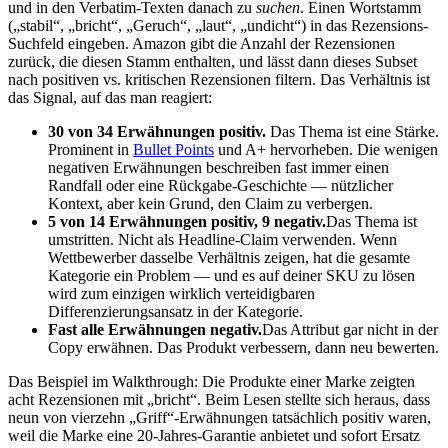
und in den Verbatim-Texten danach zu
suchen
. Einen Wortstamm
(„stabil“, „bricht“, „Geruch“, „laut“, „undicht“) in das Rezensions-
Suchfeld eingeben. Amazon gibt die Anzahl der Rezensionen
zurück, die diesen Stamm enthalten, und lässt dann dieses Subset
nach positiven vs. kritischen Rezensionen filtern. Das Verhältnis ist
das Signal, auf das man reagiert:
30 von 34 Erwähnungen positiv.
Das Thema ist eine Stärke.
Prominent in
Bullet Points
und A+ hervorheben. Die wenigen
negativen Erwähnungen beschreiben fast immer einen
Randfall oder eine Rückgabe-Geschichte — nützlicher
Kontext, aber kein Grund, den Claim zu verbergen.
5 von 14 Erwähnungen positiv, 9 negativ.
Das Thema ist
umstritten. Nicht als Headline-Claim verwenden. Wenn
Wettbewerber dasselbe Verhältnis zeigen, hat die gesamte
Kategorie ein Problem — und es auf deiner SKU zu lösen
wird zum einzigen wirklich verteidigbaren
Differenzierungsansatz in der Kategorie.
Fast alle Erwähnungen negativ.
Das Attribut gar nicht in der
Copy erwähnen. Das Produkt verbessern, dann neu bewerten.
Das Beispiel im Walkthrough: Die Produkte einer Marke zeigten
acht Rezensionen mit „bricht“. Beim Lesen stellte sich heraus, dass
neun von vierzehn „Griff“-Erwähnungen tatsächlich positiv waren,
weil die Marke eine 20-Jahres-Garantie anbietet und sofort Ersatz