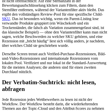
ist nicht offensichtlich: Auf eine Sternanzahl in der
Bewertungsaufschlüsselung klicken zum Filtern, dann den
Sternfilter entfernen, während der Variantenfilter aktiv bleibt. Das
ergibt den vollständigen Review-Pool für eine spezifische Child-
SKU
. Das ist besonders wichtig, wenn ein Parent-Listing lose
verwandte Produkte gruppiert (ein Wäschekorb und ein
Trockenständer, die falsch als Variation zusammengefasst sind, ist
das klassische Beispiel) — ohne den Variantenfilter kann man nicht
sagen, welche Beschwerden zu welcher SKU gehören, und eine
Rezension mit „bricht häufig“ liest sich völlig anders, je nachdem,
über welches Child sie geschrieben wurde.
Derselbe Screen trennt auch Verified-Purchase-Rezensionen, Bild-
und-Video-Rezensionen und internationale Rezensionen vom
lokalen Pool. Verifiziert und nur lokal ist die Standard-Auswertung
für die meisten Analysen; die anderen sind für einen zweiten
Durchlauf nützlich.
Der Verbatim-Suchtrick: nicht lesen,
abfragen
Jede Rezension jedes Wettbewerbers zu lesen ist nicht der
Workflow. Der Workflow besteht darin, die wiederkehrenden
Themen aus der Topic-Cloud und den Attribut-Scores zu nehmen