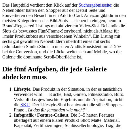
Das Hauptbild verdient den Klick auf der
Suchergebnisseite
; die
Nebenbilder halten den Shopper auf der Detail-Seite und
konvertieren den Besuch in ein Add-to-Cart. Amazon gibt dir in den
meisten Kategorien sechs Bild-Slots — sieben in einigen, neun in
Brand-Registered Listings mit aktiviertem Video-Slot. Behandle die
Slots als bewusstes Fünf-Frame-Storyboard, nicht als Ablage für
„mehr Produktfotos aus verschiedenen Winkeln“. Ein Listing mit
sechs gut gewählten Nebenbildern übertrifft eines mit sechs
redundanten Studio-Shots in unseren Audits konsistent um 2–5 %
bei der Conversion, und die Lücke weitet sich auf Mobile, wo die
Galerie die dominante Scroll-Oberfläche ist.
Die fünf Aufgaben, die jede Galerie
abdecken muss
Lifestyle.
Das Produkt in der Situation, in der es tatsächlich
verwendet wird — Küche, Bad, Garten, Fitnessstudio, Büro.
Verkauft das gewünschte Ergebnis und die Aspiration, nicht
die
SKU
. Der Lifestyle-Shot beantwortet die stille Shopper-
Frage
„Ist das für jemanden wie mich?“
.
Infografik / Feature-Callout.
Die 3–5 harten Features
überlagert auf einem klaren Produkt-Shot: Maße, Material,
Kapazität, Zertifizierungen, Schlüsseltechnologie. Trägt die