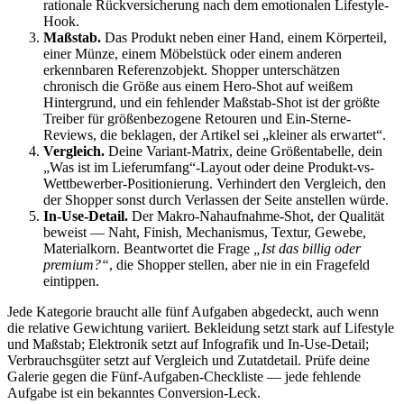
rationale Rückversicherung nach dem emotionalen Lifestyle-
Hook.
Maßstab.
Das Produkt neben einer Hand, einem Körperteil,
einer Münze, einem Möbelstück oder einem anderen
erkennbaren Referenzobjekt. Shopper unterschätzen
chronisch die Größe aus einem Hero-Shot auf weißem
Hintergrund, und ein fehlender Maßstab-Shot ist der größte
Treiber für größenbezogene Retouren und Ein-Sterne-
Reviews, die beklagen, der Artikel sei „kleiner als erwartet“.
Vergleich.
Deine Variant-Matrix, deine Größentabelle, dein
„Was ist im Lieferumfang“-Layout oder deine Produkt-vs-
Wettbewerber-Positionierung. Verhindert den Vergleich, den
der Shopper sonst durch Verlassen der Seite anstellen würde.
In-Use-Detail.
Der Makro-Nahaufnahme-Shot, der Qualität
beweist — Naht, Finish, Mechanismus, Textur, Gewebe,
Materialkorn. Beantwortet die Frage
„Ist das billig oder
premium?“
, die Shopper stellen, aber nie in ein Fragefeld
eintippen.
Jede Kategorie braucht alle fünf Aufgaben abgedeckt, auch wenn
die relative Gewichtung variiert. Bekleidung setzt stark auf Lifestyle
und Maßstab; Elektronik setzt auf Infografik und In-Use-Detail;
Verbrauchsgüter setzt auf Vergleich und Zutatdetail. Prüfe deine
Galerie gegen die Fünf-Aufgaben-Checkliste — jede fehlende
Aufgabe ist ein bekanntes Conversion-Leck.