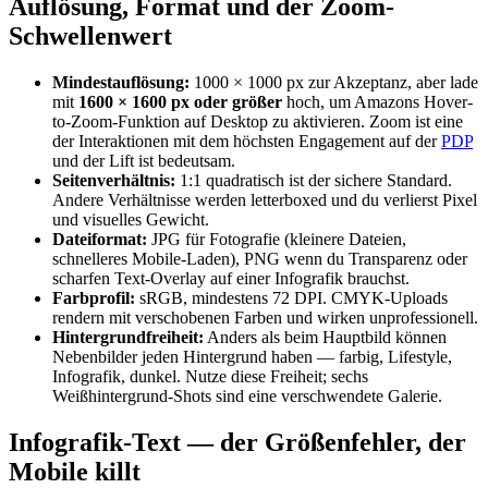
Auflösung, Format und der Zoom-
Schwellenwert
Mindestauflösung:
1000 × 1000 px zur Akzeptanz, aber lade
mit
1600 × 1600 px oder größer
hoch, um Amazons Hover-
to-Zoom-Funktion auf Desktop zu aktivieren. Zoom ist eine
der Interaktionen mit dem höchsten Engagement auf der
PDP
und der Lift ist bedeutsam.
Seitenverhältnis:
1:1 quadratisch ist der sichere Standard.
Andere Verhältnisse werden letterboxed und du verlierst Pixel
und visuelles Gewicht.
Dateiformat:
JPG für Fotografie (kleinere Dateien,
schnelleres Mobile-Laden), PNG wenn du Transparenz oder
scharfen Text-Overlay auf einer Infografik brauchst.
Farbprofil:
sRGB, mindestens 72 DPI. CMYK-Uploads
rendern mit verschobenen Farben und wirken unprofessionell.
Hintergrundfreiheit:
Anders als beim Hauptbild können
Nebenbilder jeden Hintergrund haben — farbig, Lifestyle,
Infografik, dunkel. Nutze diese Freiheit; sechs
Weißhintergrund-Shots sind eine verschwendete Galerie.
Infografik-Text — der Größenfehler, der
Mobile killt