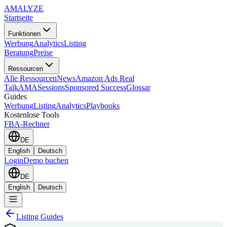
AMA
LYZE
Startseite
Funktionen
Werbung
Analytics
Listing
Beratung
Preise
Ressourcen
Alle Ressourcen
News
Amazon Ads Real
Talk
AMASessions
Sponsored Success
Glossar
Guides
Werbung
Listing
Analytics
Playbooks
Kostenlose Tools
FBA-Rechner
DE
English
Deutsch
Login
Demo buchen
DE
English
Deutsch
Listing Guides