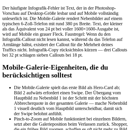
Der häufigste Infografik-Fehler ist Text, der in der Photoshop-
Vorschau auf Desktop-Größe lesbar und auf Mobile vollständig
unleserlich ist. Die Mobile-Galerie rendert Nebenbilder auf einem
typischen 6-Zoll-Telefon mit rund 380 px Breite. Text, der kleiner
als das Äquivalent von 24 pt bei voller 1600×1600-Ausgabe ist,
wird auf Mobile ein grauer Fleck. Faustregel: Wenn du den
Infografik-Callout nicht lesen kannst, während du das Telefon auf
Armlänge hältst, existiert der Callout für die Mehrheit deines
Traffics nicht. Infografik-Copy rücksichtslos kürzen — drei Callouts
bei 32 pt schlagen sieben Callouts bei 18 pt.
Mobile-Galerie-Eigenheiten, die du
berücksichtigen solltest
Die Mobile-Galerie spielt das erste Bild als Hero-Card ab;
Bild 2 aufwärts erfordert einen Swipe. Der Übergang vom
Hauptbild zu Nebenbild 1 ist der Schritt mit der höchsten
Abbrecherquote in der gesamten Galerie — mache Nebenbild
1 visuell deutlich vom Hauptbild unterscheidbar, damit sich
der Swipe belohnt anfühlt.
Pinch-to-Zoom auf Mobile funktioniert bei einzelnen Bildern,
setzt aber die Galerieposition beim Verlassen zurück. Shopper,
die ein frühes Bild zoomen, schaffen es oft nicht mehr zu Bild