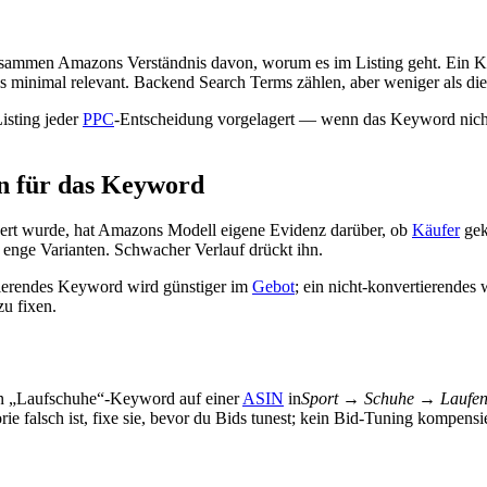
sammen Amazons Verständnis davon, worum es im Listing geht. Ein Ke
ls minimal relevant. Backend Search Terms zählen, aber weniger als die
isting jeder
PPC
-Entscheidung vorgelagert — wenn das Keyword nicht i
en für das Keyword
ert wurde, hat Amazons Modell eigene Evidenz darüber, ob
Käufer
gek
nge Varianten. Schwacher Verlauf drückt ihn.
rtierendes Keyword wird günstiger im
Gebot
; ein nicht-konvertierendes
zu fixen.
n „Laufschuhe“-Keyword auf einer
ASIN
in
Sport → Schuhe → Laufe
ie falsch ist, fixe sie, bevor du Bids tunest; kein Bid-Tuning kompensie