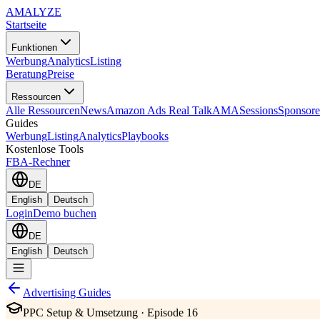
AMA
LYZE
Startseite
Funktionen
Werbung
Analytics
Listing
Beratung
Preise
Ressourcen
Alle Ressourcen
News
Amazon Ads Real Talk
AMASessions
Sponsore
Guides
Werbung
Listing
Analytics
Playbooks
Kostenlose Tools
FBA-Rechner
DE
English
Deutsch
Login
Demo buchen
DE
English
Deutsch
Advertising Guides
PPC Setup & Umsetzung · Episode 16