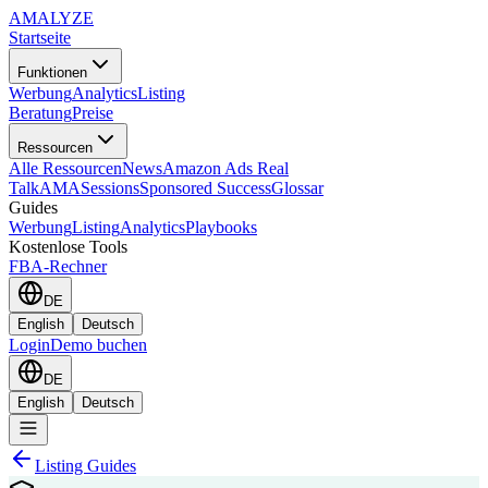
AMA
LYZE
Startseite
Funktionen
Werbung
Analytics
Listing
Beratung
Preise
Ressourcen
Alle Ressourcen
News
Amazon Ads Real
Talk
AMASessions
Sponsored Success
Glossar
Guides
Werbung
Listing
Analytics
Playbooks
Kostenlose Tools
FBA-Rechner
DE
English
Deutsch
Login
Demo buchen
DE
English
Deutsch
Listing Guides