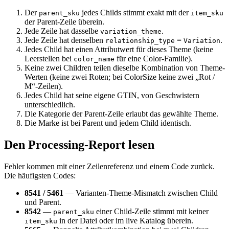
Der
jedes Childs stimmt exakt mit der
parent_sku
item_sku
der Parent-Zeile überein.
Jede Zeile hat dasselbe
.
variation_theme
Jede Zeile hat denselben
=
.
relationship_type
Variation
Jedes Child hat einen Attributwert für dieses Theme (keine
Leerstellen bei
für eine Color-Familie).
color_name
Keine zwei Children teilen dieselbe Kombination von Theme-
Werten (keine zwei Roten; bei ColorSize keine zwei „Rot /
M“-Zeilen).
Jedes Child hat seine eigene GTIN, von Geschwistern
unterschiedlich.
Die Kategorie der Parent-Zeile erlaubt das gewählte Theme.
Die Marke ist bei Parent und jedem Child identisch.
Den Processing-Report lesen
Fehler kommen mit einer Zeilenreferenz und einem Code zurück.
Die häufigsten Codes:
8541 / 5461
— Varianten-Theme-Mismatch zwischen Child
und Parent.
8542
—
einer Child-Zeile stimmt mit keiner
parent_sku
in der Datei oder im live Katalog überein.
item_sku