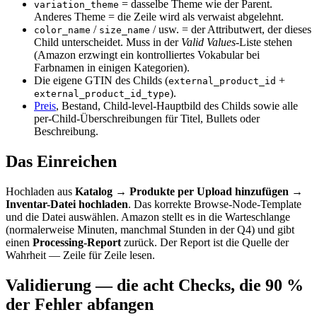
= dasselbe Theme wie der Parent.
variation_theme
Anderes Theme = die Zeile wird als verwaist abgelehnt.
/
/ usw. = der Attributwert, der dieses
color_name
size_name
Child unterscheidet. Muss in der
Valid Values
-Liste stehen
(Amazon erzwingt ein kontrolliertes Vokabular bei
Farbnamen in einigen Kategorien).
Die eigene GTIN des Childs (
+
external_product_id
).
external_product_id_type
Preis
, Bestand, Child-level-Hauptbild des Childs sowie alle
per-Child-Überschreibungen für Titel, Bullets oder
Beschreibung.
Das Einreichen
Hochladen aus
Katalog → Produkte per Upload hinzufügen →
Inventar-Datei hochladen
. Das korrekte Browse-Node-Template
und die Datei auswählen. Amazon stellt es in die Warteschlange
(normalerweise Minuten, manchmal Stunden in der Q4) und gibt
einen
Processing-Report
zurück. Der Report ist die Quelle der
Wahrheit — Zeile für Zeile lesen.
Validierung — die acht Checks, die 90 %
der Fehler abfangen