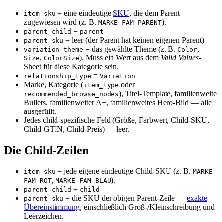
= eine eindeutige
SKU
, die dem Parent
item_sku
zugewiesen wird (z. B.
).
MARKE-FAM-PARENT
=
parent_child
parent
= leer (der Parent hat keinen eigenen Parent)
parent_sku
= das gewählte Theme (z. B.
,
variation_theme
Color
,
). Muss ein Wert aus dem
Valid Values
-
Size
ColorSize
Sheet für diese Kategorie sein.
=
relationship_type
Variation
Marke, Kategorie (
oder
item_type
), Titel-Template, familienweite
recommended_browse_nodes
Bullets, familienweiter A+, familienweites Hero-Bild — alle
ausgefüllt.
Jedes child-spezifische Feld (Größe, Farbwert, Child-SKU,
Child-GTIN, Child-Preis) — leer.
Die Child-Zeilen
= jede eigene eindeutige Child-SKU (z. B.
item_sku
MARKE-
,
).
FAM-ROT
MARKE-FAM-BLAU
=
parent_child
child
= die SKU der obigen Parent-Zeile —
exakte
parent_sku
Übereinstimmung
, einschließlich Groß-/Kleinschreibung und
Leerzeichen.