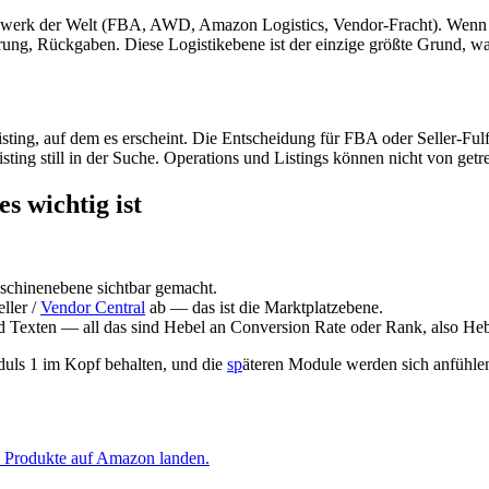
tzwerk der Welt (FBA, AWD, Amazon Logistics, Vendor-Fracht). Wenn
ng, Rückgaben. Diese Logistikebene ist der einzige größte Grund, 
ting, auf dem es erscheint. Die Entscheidung für FBA oder Seller-Fulfil
sting still in der Suche. Operations und Listings können nicht von getr
s wichtig ist
schinenebene sichtbar gemacht.
ller /
Vendor Central
ab — das ist die Marktplatzebene.
 Texten — all das sind Hebel an Conversion Rate oder Rank, also He
uls 1 im Kopf behalten, und die
sp
äteren Module werden sich anfühlen 
e Produkte auf Amazon landen.