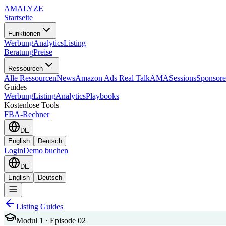
AMA
LYZE
Startseite
Funktionen
Werbung
Analytics
Listing
Beratung
Preise
Ressourcen
Alle Ressourcen
News
Amazon Ads Real Talk
AMASessions
Sponsore
Guides
Werbung
Listing
Analytics
Playbooks
Kostenlose Tools
FBA-Rechner
DE
English
Deutsch
Login
Demo buchen
DE
English
Deutsch
Listing Guides
Modul 1 · Episode 02