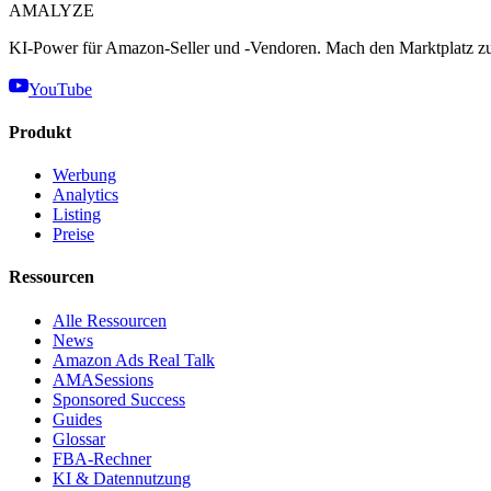
AMA
LYZE
KI-Power für Amazon-Seller und -Vendoren. Mach den Marktplatz zu
YouTube
Produkt
Werbung
Analytics
Listing
Preise
Ressourcen
Alle Ressourcen
News
Amazon Ads Real Talk
AMASessions
Sponsored Success
Guides
Glossar
FBA-Rechner
KI & Datennutzung