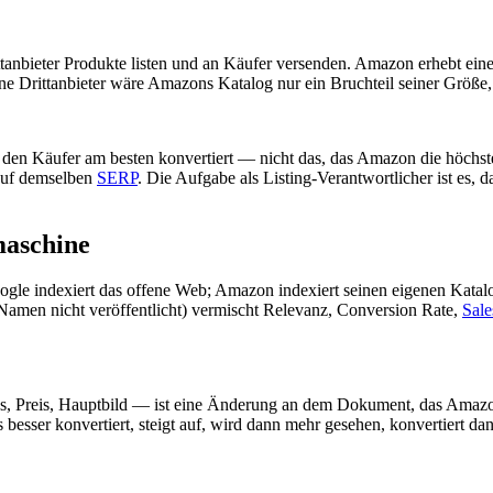
tanbieter Produkte listen und an Käufer versenden. Amazon erhebt ein
ne Drittanbieter wäre Amazons Katalog nur ein Bruchteil seiner Grö
 den Käufer am besten konvertiert — nicht das, das Amazon die höchste 
 auf demselben
SERP
. Die Aufgabe als Listing-Verantwortlicher ist es, 
maschine
le indexiert das offene Web; Amazon indexiert seinen eigenen Katalo
men nicht veröffentlicht) vermischt Relevanz, Conversion Rate,
Sale
s, Preis, Hauptbild — ist eine Änderung an dem Dokument, das Amazo
as besser konvertiert, steigt auf, wird dann mehr gesehen, konvertiert 