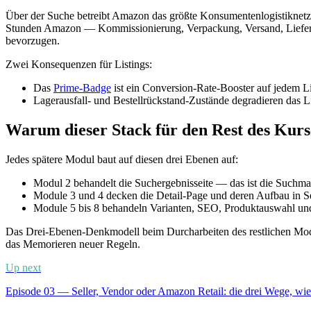
Über der Suche betreibt Amazon das größte Konsumentenlogistikne
Stunden Amazon — Kommissionierung, Verpackung, Versand, Lieferu
bevorzugen.
Zwei Konsequenzen für Listings:
Das
Prime-Badge
ist ein Conversion-Rate-Booster auf jedem Lis
Lagerausfall- und Bestellrückstand-Zustände degradieren das Li
Warum dieser Stack für den Rest des Kurse
Jedes spätere Modul baut auf diesen drei Ebenen auf:
Modul 2 behandelt die Suchergebnisseite — das ist die Suchma
Module 3 und 4 decken die Detail-Page und deren Aufbau in Se
Module 5 bis 8 behandeln Varianten, SEO, Produktauswahl und
Das Drei-Ebenen-Denkmodell beim Durcharbeiten des restlichen Mod
das Memorieren neuer Regeln.
Up next
Episode 03 — Seller, Vendor oder Amazon Retail: die drei Wege, wi